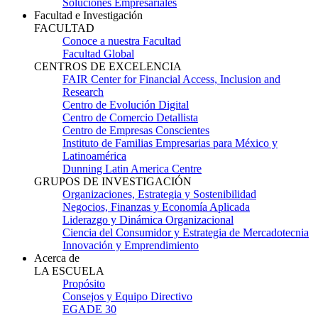
Soluciones Empresariales
Facultad e Investigación
FACULTAD
Conoce a nuestra Facultad
Facultad Global
CENTROS DE EXCELENCIA
FAIR Center for Financial Access, Inclusion and
Research
Centro de Evolución Digital
Centro de Comercio Detallista
Centro de Empresas Conscientes
Instituto de Familias Empresarias para México y
Latinoamérica
Dunning Latin America Centre
GRUPOS DE INVESTIGACIÓN
Organizaciones, Estrategia y Sostenibilidad
Negocios, Finanzas y Economía Aplicada
Liderazgo y Dinámica Organizacional
Ciencia del Consumidor y Estrategia de Mercadotecnia
Innovación y Emprendimiento
Acerca de
LA ESCUELA
Propósito
Consejos y Equipo Directivo
EGADE 30