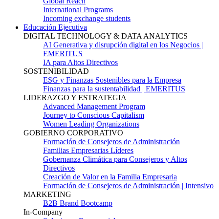
Global Reach
International Programs
Incoming exchange students
Educación Ejecutiva
DIGITAL TECHNOLOGY & DATA ANALYTICS
AI Generativa y disrupción digital en los Negocios |
EMERITUS
IA para Altos Directivos
SOSTENIBILIDAD
ESG y Finanzas Sostenibles para la Empresa
Finanzas para la sustentabilidad | EMERITUS
LIDERAZGO Y ESTRATEGIA
Advanced Management Program
Journey to Conscious Capitalism
Women Leading Organizations
GOBIERNO CORPORATIVO
Formación de Consejeros de Administración
Familias Empresarias Líderes
Gobernanza Climática para Consejeros y Altos
Directivos
Creación de Valor en la Familia Empresaria
Formación de Consejeros de Administración | Intensivo
MARKETING
B2B Brand Bootcamp
In-Company