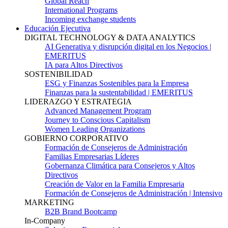
Global Reach
International Programs
Incoming exchange students
Educación Ejecutiva
DIGITAL TECHNOLOGY & DATA ANALYTICS
AI Generativa y disrupción digital en los Negocios |
EMERITUS
IA para Altos Directivos
SOSTENIBILIDAD
ESG y Finanzas Sostenibles para la Empresa
Finanzas para la sustentabilidad | EMERITUS
LIDERAZGO Y ESTRATEGIA
Advanced Management Program
Journey to Conscious Capitalism
Women Leading Organizations
GOBIERNO CORPORATIVO
Formación de Consejeros de Administración
Familias Empresarias Líderes
Gobernanza Climática para Consejeros y Altos
Directivos
Creación de Valor en la Familia Empresaria
Formación de Consejeros de Administración | Intensivo
MARKETING
B2B Brand Bootcamp
In-Company