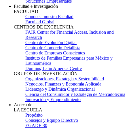
Soluciones Empresariales
Facultad e Investigación
FACULTAD
Conoce a nuestra Facultad
Facultad Global
CENTROS DE EXCELENCIA
FAIR Center for Financial Access, Inclusion and
Research
Centro de Evolución Digital
Centro de Comercio Detallista
Centro de Empresas Conscientes
Instituto de Familias Empresarias para México y
Latinoamérica
Dunning Latin America Centre
GRUPOS DE INVESTIGACIÓN
Organizaciones, Estrategia y Sostenibilidad
Negocios, Finanzas y Economía Aplicada
Liderazgo y Dinámica Organizacional
Ciencia del Consumidor y Estrategia de Mercadotecnia
Innovación y Emprendimiento
Acerca de
LA ESCUELA
Propósito
Consejos y Equipo Directivo
EGADE 30