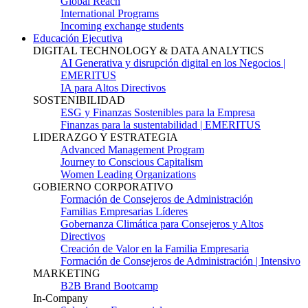
Global Reach
International Programs
Incoming exchange students
Educación Ejecutiva
DIGITAL TECHNOLOGY & DATA ANALYTICS
AI Generativa y disrupción digital en los Negocios |
EMERITUS
IA para Altos Directivos
SOSTENIBILIDAD
ESG y Finanzas Sostenibles para la Empresa
Finanzas para la sustentabilidad | EMERITUS
LIDERAZGO Y ESTRATEGIA
Advanced Management Program
Journey to Conscious Capitalism
Women Leading Organizations
GOBIERNO CORPORATIVO
Formación de Consejeros de Administración
Familias Empresarias Líderes
Gobernanza Climática para Consejeros y Altos
Directivos
Creación de Valor en la Familia Empresaria
Formación de Consejeros de Administración | Intensivo
MARKETING
B2B Brand Bootcamp
In-Company