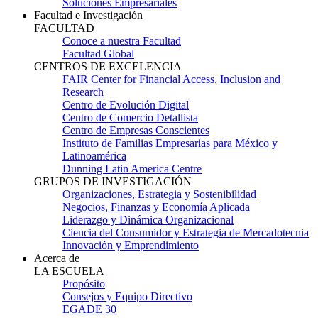
Soluciones Empresariales
Facultad e Investigación
FACULTAD
Conoce a nuestra Facultad
Facultad Global
CENTROS DE EXCELENCIA
FAIR Center for Financial Access, Inclusion and
Research
Centro de Evolución Digital
Centro de Comercio Detallista
Centro de Empresas Conscientes
Instituto de Familias Empresarias para México y
Latinoamérica
Dunning Latin America Centre
GRUPOS DE INVESTIGACIÓN
Organizaciones, Estrategia y Sostenibilidad
Negocios, Finanzas y Economía Aplicada
Liderazgo y Dinámica Organizacional
Ciencia del Consumidor y Estrategia de Mercadotecnia
Innovación y Emprendimiento
Acerca de
LA ESCUELA
Propósito
Consejos y Equipo Directivo
EGADE 30