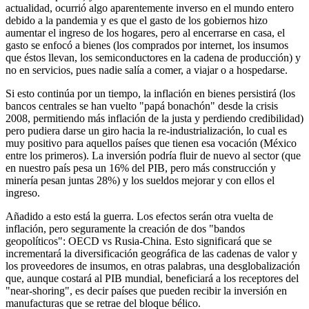
actualidad, ocurrió algo aparentemente inverso en el mundo entero
debido a la pandemia y es que el gasto de los gobiernos hizo
aumentar el ingreso de los hogares, pero al encerrarse en casa, el
gasto se enfocó a bienes (los comprados por internet, los insumos
que éstos llevan, los semiconductores en la cadena de producción) y
no en servicios, pues nadie salía a comer, a viajar o a hospedarse.
Si esto continúa por un tiempo, la inflación en bienes persistirá (los
bancos centrales se han vuelto "papá bonachón" desde la crisis
2008, permitiendo más inflación de la justa y perdiendo credibilidad)
pero pudiera darse un giro hacia la re-industrialización, lo cual es
muy positivo para aquellos países que tienen esa vocación (México
entre los primeros). La inversión podría fluir de nuevo al sector (que
en nuestro país pesa un 16% del PIB, pero más construcción y
minería pesan juntas 28%) y los sueldos mejorar y con ellos el
ingreso.
Añadido a esto está la guerra. Los efectos serán otra vuelta de
inflación, pero seguramente la creación de dos "bandos
geopolíticos": OECD vs Rusia-China. Esto significará que se
incrementará la diversificación geográfica de las cadenas de valor y
los proveedores de insumos, en otras palabras, una desglobalización
que, aunque costará al PIB mundial, beneficiará a los receptores del
"near-shoring", es decir países que pueden recibir la inversión en
manufacturas que se retrae del bloque bélico.