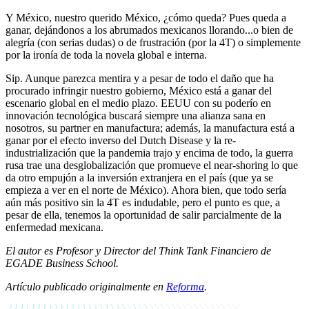
Y México, nuestro querido México, ¿cómo queda? Pues queda a
ganar, dejándonos a los abrumados mexicanos llorando...o bien de
alegría (con serias dudas) o de frustración (por la 4T) o simplemente
por la ironía de toda la novela global e interna.
Sip. Aunque parezca mentira y a pesar de todo el daño que ha
procurado infringir nuestro gobierno, México está a ganar del
escenario global en el medio plazo. EEUU con su poderío en
innovación tecnológica buscará siempre una alianza sana en
nosotros, su partner en manufactura; además, la manufactura está a
ganar por el efecto inverso del Dutch Disease y la re-
industrialización que la pandemia trajo y encima de todo, la guerra
rusa trae una desglobalización que promueve el near-shoring lo que
da otro empujón a la inversión extranjera en el país (que ya se
empieza a ver en el norte de México). Ahora bien, que todo sería
aún más positivo sin la 4T es indudable, pero el punto es que, a
pesar de ella, tenemos la oportunidad de salir parcialmente de la
enfermedad mexicana.
El au
tor es Profesor y Director del Think Tank Financiero de
EGADE Business School.
Artículo publicado originalmente en
Reforma
.