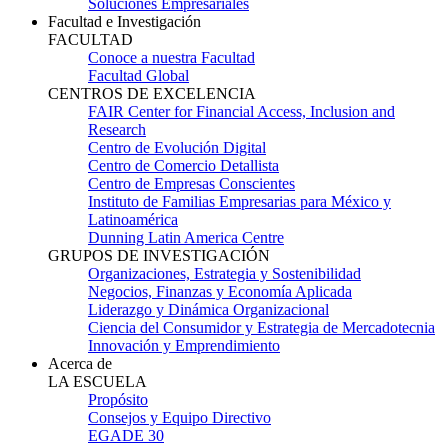
Soluciones Empresariales
Facultad e Investigación
FACULTAD
Conoce a nuestra Facultad
Facultad Global
CENTROS DE EXCELENCIA
FAIR Center for Financial Access, Inclusion and
Research
Centro de Evolución Digital
Centro de Comercio Detallista
Centro de Empresas Conscientes
Instituto de Familias Empresarias para México y
Latinoamérica
Dunning Latin America Centre
GRUPOS DE INVESTIGACIÓN
Organizaciones, Estrategia y Sostenibilidad
Negocios, Finanzas y Economía Aplicada
Liderazgo y Dinámica Organizacional
Ciencia del Consumidor y Estrategia de Mercadotecnia
Innovación y Emprendimiento
Acerca de
LA ESCUELA
Propósito
Consejos y Equipo Directivo
EGADE 30