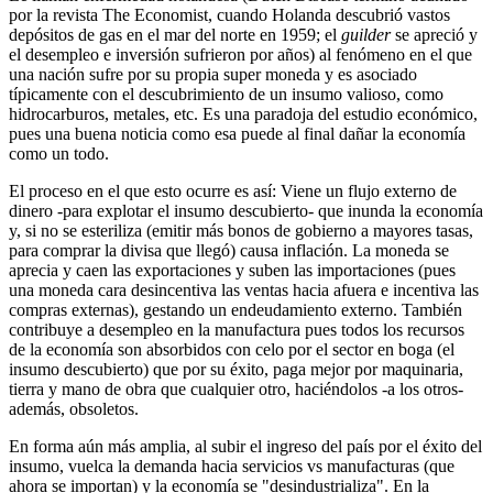
por la revista The Economist, cuando Holanda descubrió vastos
depósitos de gas en el mar del norte en 1959; el
guilder
se apreció y
el desempleo e inversión sufrieron por años) al fenómeno en el que
una nación sufre por su propia super moneda y es asociado
típicamente con el descubrimiento de un insumo valioso, como
hidrocarburos, metales, etc. Es una paradoja del estudio económico,
pues una buena noticia como esa puede al final dañar la economía
como un todo.
El proceso en el que esto ocurre es así: Viene un flujo externo de
dinero -para explotar el insumo descubierto- que inunda la economía
y, si no se esteriliza (emitir más bonos de gobierno a mayores tasas,
para comprar la divisa que llegó) causa inflación. La moneda se
aprecia y caen las exportaciones y suben las importaciones (pues
una moneda cara desincentiva las ventas hacia afuera e incentiva las
compras externas), gestando un endeudamiento externo. También
contribuye a desempleo en la manufactura pues todos los recursos
de la economía son absorbidos con celo por el sector en boga (el
insumo descubierto) que por su éxito, paga mejor por maquinaria,
tierra y mano de obra que cualquier otro, haciéndolos -a los otros-
además, obsoletos.
En forma aún más amplia, al subir el ingreso del país por el éxito del
insumo, vuelca la demanda hacia servicios vs manufacturas (que
ahora se importan) y la economía se "desindustrializa". En la