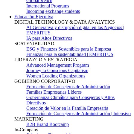
Global Reach
International Programs
Incoming exchange students
Educación Ejecutiva
DIGITAL TECHNOLOGY & DATA ANALYTICS
AI Generativa y disrupción digital en los Negocios |
EMERITUS
IA para Altos Directivos
SOSTENIBILIDAD
ESG y Finanzas Sostenibles para la Empresa
Finanzas para la sustentabilidad | EMERITUS
LIDERAZGO Y ESTRATEGIA
Advanced Management Program
Journey to Conscious Capitalism
Women Leading Organizations
GOBIERNO CORPORATIVO
Formación de Consejeros de Administración
Familias Empresarias Líderes
Gobernanza Climática para Consejeros y Altos
Directivos
Creación de Valor en la Familia Empresaria
Formación de Consejeros de Administración | Intensivo
MARKETING
B2B Brand Bootcamp
In-Company