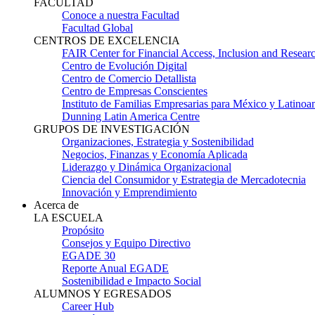
FACULTAD
Conoce a nuestra Facultad
Facultad Global
CENTROS DE EXCELENCIA
FAIR Center for Financial Access, Inclusion and Resear
Centro de Evolución Digital
Centro de Comercio Detallista
Centro de Empresas Conscientes
Instituto de Familias Empresarias para México y Latinoa
Dunning Latin America Centre
GRUPOS DE INVESTIGACIÓN
Organizaciones, Estrategia y Sostenibilidad
Negocios, Finanzas y Economía Aplicada
Liderazgo y Dinámica Organizacional
Ciencia del Consumidor y Estrategia de Mercadotecnia
Innovación y Emprendimiento
Acerca de
LA ESCUELA
Propósito
Consejos y Equipo Directivo
EGADE 30
Reporte Anual EGADE
Sostenibilidad e Impacto Social
ALUMNOS Y EGRESADOS
Career Hub