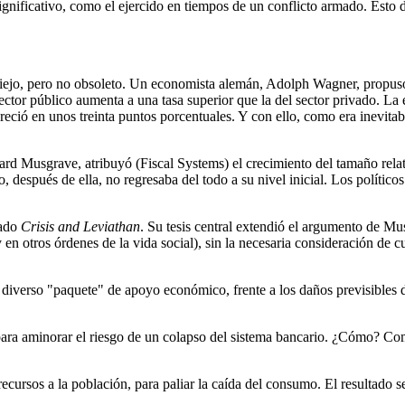
gnificativo, como el ejercido en tiempos de un conflicto armado. Esto d
s viejo, pero no obsoleto. Un economista alemán, Adolph Wagner, propus
ector público aumenta a una tasa superior que la del sector privado. La
reció en unos treinta puntos porcentuales. Y con ello, como era inevitabl
ard Musgrave, atribuyó (Fiscal Systems) el crecimiento del tamaño relat
después de ella, no regresaba del todo a su nivel inicial. Los político
ado
Crisis and Leviathan
. Su tesis central extendió el argumento de Mus
otros órdenes de la vida social), sin la necesaria consideración de cuá
 diverso "paquete" de apoyo económico, frente a los daños previsibles
o, para aminorar el riesgo de un colapso del sistema bancario. ¿Cómo? 
ecursos a la población, para paliar la caída del consumo. El resultado se