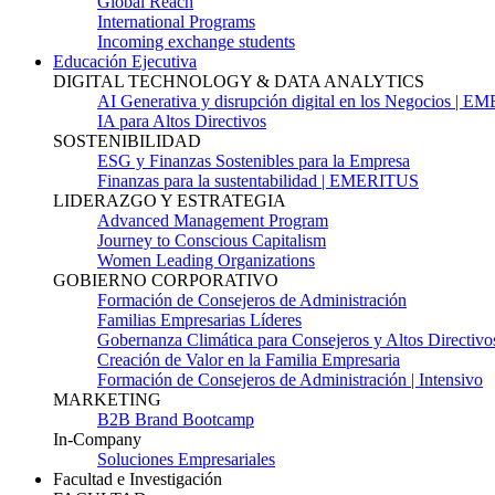
Global Reach
International Programs
Incoming exchange students
Educación Ejecutiva
DIGITAL TECHNOLOGY & DATA ANALYTICS
AI Generativa y disrupción digital en los Negocios | 
IA para Altos Directivos
SOSTENIBILIDAD
ESG y Finanzas Sostenibles para la Empresa
Finanzas para la sustentabilidad | EMERITUS
LIDERAZGO Y ESTRATEGIA
Advanced Management Program
Journey to Conscious Capitalism
Women Leading Organizations
GOBIERNO CORPORATIVO
Formación de Consejeros de Administración
Familias Empresarias Líderes
Gobernanza Climática para Consejeros y Altos Directivo
Creación de Valor en la Familia Empresaria
Formación de Consejeros de Administración | Intensivo
MARKETING
B2B Brand Bootcamp
In-Company
Soluciones Empresariales
Facultad e Investigación