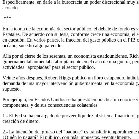
Específicamente, en darle a la burocracia un poder discrecional muy si
acotado.
***
En la teoría de la economía del sector público, el debate de fondo e
Estatales. De acuerdo con su tesis, conforme crece una economía, el s
en cuestión. En varios países, la fracción del gasto público en el PIB c
océano, sucedió algo parecido.
Allá por el cierre de los sesentas, un economista estadounidense, Rich
gubernamental aumentaba abruptamente en el caso de una guerra, pero, 
actividades "apropiadas" para el sector público.
Veinte años después, Robert Higgs publicó un libro estupendo, intitul
demanda de una mayor intervención gubernamental en la economía (y en 
supuesto.
Por ejemplo, en Estados Unidos se ha puesto en práctica un enorme y
componentes, y de sus consecuencias colaterales.
1.- El Fed se ha encargado de proveer liquidez al sistema financier
creación de dinero.
2.- La intención del grueso del "paquete" es transferir temporalmente r
¿Quién lo pagará? El público, con más impuestos, eventualmente.