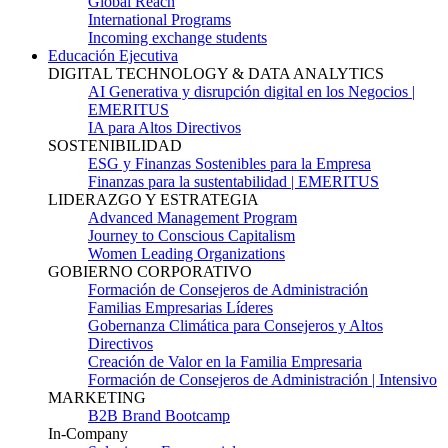
Global Reach
International Programs
Incoming exchange students
Educación Ejecutiva
DIGITAL TECHNOLOGY & DATA ANALYTICS
AI Generativa y disrupción digital en los Negocios |
EMERITUS
IA para Altos Directivos
SOSTENIBILIDAD
ESG y Finanzas Sostenibles para la Empresa
Finanzas para la sustentabilidad | EMERITUS
LIDERAZGO Y ESTRATEGIA
Advanced Management Program
Journey to Conscious Capitalism
Women Leading Organizations
GOBIERNO CORPORATIVO
Formación de Consejeros de Administración
Familias Empresarias Líderes
Gobernanza Climática para Consejeros y Altos
Directivos
Creación de Valor en la Familia Empresaria
Formación de Consejeros de Administración | Intensivo
MARKETING
B2B Brand Bootcamp
In-Company