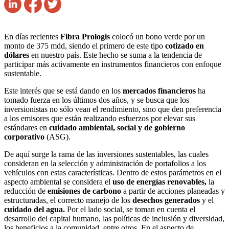
En días recientes
Fibra Prologis
colocó un bono verde por un
monto de 375 mdd, siendo el primero de este tipo
cotizado en
dólares
en nuestro país. Este hecho se suma a la tendencia de
participar más activamente en instrumentos financieros con enfoque
sustentable
.
Este interés que se está dando en los
mercados financieros
ha
tomado fuerza en los últimos dos años, y se busca que los
inversionistas no sólo vean el rendimiento, sino que den preferencia
a los emisores que están realizando esfuerzos por elevar sus
estándares en
cuidado ambiental, social y de gobierno
corporativo
(ASG).
De aquí surge la rama de las inversiones sustentables, las cuales
consideran en la selección y administración de portafolios a los
vehículos con estas características. Dentro de estos parámetros en el
aspecto ambiental se considera el
uso de energías renovables,
la
reducción de
emisiones de carbono
a partir de acciones planeadas y
estructuradas, el correcto manejo de los
desechos generados
y el
cuidado del agua.
Por el lado social, se toman en cuenta el
desarrollo del capital humano, las políticas de inclusión y diversidad,
los beneficios a la comunidad, entre otros. En el aspecto de