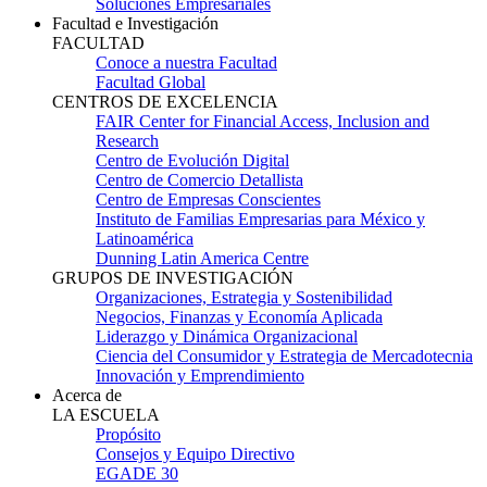
Soluciones Empresariales
Facultad e Investigación
FACULTAD
Conoce a nuestra Facultad
Facultad Global
CENTROS DE EXCELENCIA
FAIR Center for Financial Access, Inclusion and
Research
Centro de Evolución Digital
Centro de Comercio Detallista
Centro de Empresas Conscientes
Instituto de Familias Empresarias para México y
Latinoamérica
Dunning Latin America Centre
GRUPOS DE INVESTIGACIÓN
Organizaciones, Estrategia y Sostenibilidad
Negocios, Finanzas y Economía Aplicada
Liderazgo y Dinámica Organizacional
Ciencia del Consumidor y Estrategia de Mercadotecnia
Innovación y Emprendimiento
Acerca de
LA ESCUELA
Propósito
Consejos y Equipo Directivo
EGADE 30