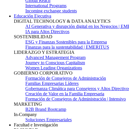
Global Reach
International Programs
Incoming exchange students
Educación Ejecutiva
DIGITAL TECHNOLOGY & DATA ANALYTICS
AI Generativa y disrupción digital en los Negocios | 
IA para Altos Directivos
SOSTENIBILIDAD
ESG y Finanzas Sostenibles para la Empresa
Finanzas para la sustentabilidad | EMERITUS
LIDERAZGO Y ESTRATEGIA
Advanced Management Program
Journey to Conscious Capitalism
Women Leading Organizations
GOBIERNO CORPORATIVO
Formación de Consejeros de Administración
Familias Empresarias Líderes
Gobernanza Climática para Consejeros y Altos Directivo
Creación de Valor en la Familia Empresaria
Formación de Consejeros de Administración | Intensivo
MARKETING
B2B Brand Bootcamp
In-Company
Soluciones Empresariales
Facultad e Investigación