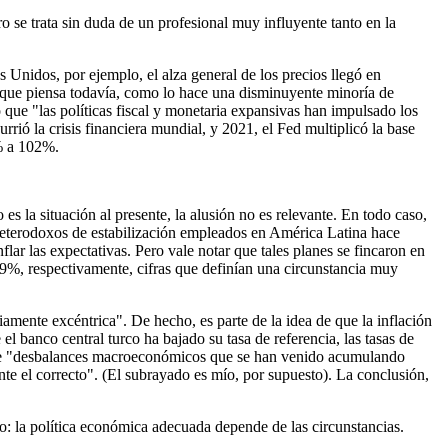
se trata sin duda de un profesional muy influyente tanto en la
 Unidos, por ejemplo, el alza general de los precios llegó en
rque piensa todavía, como lo hace una disminuyente minoría de
o que "las políticas fiscal y monetaria expansivas han impulsado los
rió la crisis financiera mundial, y 2021, el Fed multiplicó la base
8% a 102%.
 la situación al presente, la alusión no es relevante. En todo caso,
heterodoxos de estabilización empleados en América Latina hace
lar las expectativas. Pero vale notar que tales planes se fincaron en
59%, respectivamente, cifras que definían una circunstancia muy
riamente excéntrica". De hecho, es parte de la idea de que la inflación
 banco central turco ha bajado su tasa de referencia, las tasas de
n" de "desbalances macroeconómicos que se han venido acumulando
e el correcto". (El subrayado es mío, por supuesto). La conclusión,
o: la política económica adecuada depende de las circunstancias.