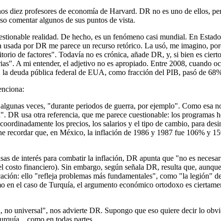
 diez profesores de economía de Harvard. DR no es uno de ellos, pero 
oso comentar algunos de sus puntos de vista.
uestionable realidad. De hecho, es un fenómeno casi mundial. En Estados
a usada por DR me parece un recurso retórico. La usó, me imagino, po
torio de factores". Todavía no es crónica, añade DR, y, si bien es ciert
as". A mi entender, el adjetivo no es apropiado. Entre 2008, cuando ocur
so, la deuda pública federal de EUA, como fracción del PIB, pasó de 6
enciona:
lgunas veces, "durante periodos de guerra, por ejemplo". Como esa no es
a". DR usa otra referencia, que me parece cuestionable: los programas 
ordinadamente los precios, los salarios y el tipo de cambio, para desinf
iene recordar que, en México, la inflación de 1986 y 1987 fue 106% y 1
tasas de interés para combatir la inflación, DR apunta que "no es necesa
 costo financiero). Sin embargo, según señala DR, resulta que, aunque el
plicación: ello "refleja problemas más fundamentales", como "la legió
o en el caso de Turquía, el argumento económico ortodoxo es ciertament
, no universal", nos advierte DR. Supongo que eso quiere decir lo obvi
rquía... como en todas partes.