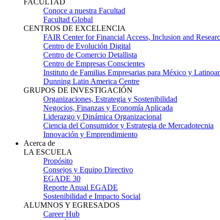
FACULTAD
Conoce a nuestra Facultad
Facultad Global
CENTROS DE EXCELENCIA
FAIR Center for Financial Access, Inclusion and Resear
Centro de Evolución Digital
Centro de Comercio Detallista
Centro de Empresas Conscientes
Instituto de Familias Empresarias para México y Latinoa
Dunning Latin America Centre
GRUPOS DE INVESTIGACIÓN
Organizaciones, Estrategia y Sostenibilidad
Negocios, Finanzas y Economía Aplicada
Liderazgo y Dinámica Organizacional
Ciencia del Consumidor y Estrategia de Mercadotecnia
Innovación y Emprendimiento
Acerca de
LA ESCUELA
Propósito
Consejos y Equipo Directivo
EGADE 30
Reporte Anual EGADE
Sostenibilidad e Impacto Social
ALUMNOS Y EGRESADOS
Career Hub