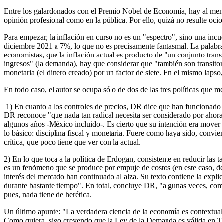
Entre los galardonados con el Premio Nobel de Economía, hay al menos
opinión profesional como en la pública. Por ello, quizá no resulte oci
Para empezar, la inflación en curso no es un "espectro", sino una inc
diciembre 2021 a 7%, lo que no es precisamente fantasmal. La palabr
economistas, que la inflación actual es producto de "un conjunto transi
ingresos" (la demanda), hay que considerar que "también son transitori
monetaria (el dinero creado) por un factor de siete. En el mismo lap
En todo caso, el autor se ocupa sólo de dos de las tres políticas que m
1) En cuanto a los controles de precios, DR dice que han funcionado a
DR reconoce "que nada tan radical necesita ser considerado por ahor
algunos años -México incluido-. Es cierto que su intención era mover co
lo básico: disciplina fiscal y monetaria. Fuere como haya sido, conv
crítica, que poco tiene que ver con la actual.
2) En lo que toca a la política de Erdogan, consistente en reducir las 
es un fenómeno que se produce por empuje de costos (en este caso, del
interés del mercado han continuado al alza. Su texto contiene la ex
durante bastante tiempo". En total, concluye DR, "algunas veces, com
pues, nada tiene de herética.
Un último apunte: "La verdadera ciencia de la economía es contextual
Como quiera, sigo creyendo que la Ley de la Demanda es válida en Tu