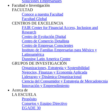
Soluciones Empresariales
Facultad e Investigación
FACULTAD
Conoce a nuestra Facultad
Facultad Global
CENTROS DE EXCELENCIA
FAIR Center for Financial Access, Inclusion and
Research
Centro de Evolución Digital
Centro de Comercio Detallista
Centro de Empresas Conscientes
Instituto de Familias Empresarias para México y
Latinoamérica
Dunning Latin America Centre
GRUPOS DE INVESTIGACIÓN
Organizaciones, Estrategia y Sostenibilidad
Negocios, Finanzas y Economía Aplicada
Liderazgo y Dinámica Organizacional
Ciencia del Consumidor y Estrategia de Mercadotecnia
Innovación y Emprendimiento
Acerca de
LA ESCUELA
Propósito
Consejos y Equipo Directivo
EGADE 30