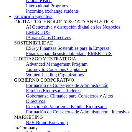
Global Reach
International Programs
Incoming exchange students
Educación Ejecutiva
DIGITAL TECHNOLOGY & DATA ANALYTICS
AI Generativa y disrupción digital en los Negocios |
EMERITUS
IA para Altos Directivos
SOSTENIBILIDAD
ESG y Finanzas Sostenibles para la Empresa
Finanzas para la sustentabilidad | EMERITUS
LIDERAZGO Y ESTRATEGIA
Advanced Management Program
Journey to Conscious Capitalism
Women Leading Organizations
GOBIERNO CORPORATIVO
Formación de Consejeros de Administración
Familias Empresarias Líderes
Gobernanza Climática para Consejeros y Altos
Directivos
Creación de Valor en la Familia Empresaria
Formación de Consejeros de Administración | Intensivo
MARKETING
B2B Brand Bootcamp
In-Company