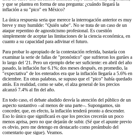
y que se plantea en forma de una pregunta: ¿cuándo llegará la
inflación a su "pico" en México?
La única respuesta seria que merece la interrogación anterior es muy
breve y muy humilde: "Quién sabe". No se trata de un caso de un
ataque repentino de agnosticismo profesional. Es cuestión
simplemente de aceptar las limitaciones de la ciencia económica, en
cuanto a su capacidad para adivinar el futuro.
Para probar lo apropiado de la contestación referida, bastaría con
examinar la serie de fallas de "pronóstico" que sufrieron los gurúes a
lo largo del '21. Pero un ejemplo debe ser suficiente: en abril del año
pasado, la inflación fue 6.1%; dos meses después, en promedio, la
"expectativa" de los enterados era que la inflación llegaría a 5.6% en
diciembre. En otras palabras, se supuso que el "pico" había quedado
atrás. En realidad, como se sabe, el alza general de los precios
alcanzó 7.4% al fin del año.
En todo caso, el debate aludido desvía la atención del público de un
aspecto sustantivo --al menos de una parte--. Supongamos, sin
conceder, que, en efecto, la inflación tenderá pronto a descender.
Eso lo único que significará es que los precios crecerán un poco
menos aprisa, pero no que dejarán de subir. (Sé que el apunte previo
es obvio, pero me detengo en destacarlo como preámbulo del
comentario que sigue). Veamos.