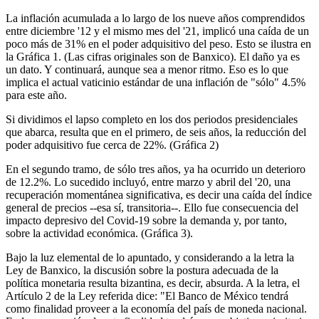
La inflación acumulada a lo largo de los nueve años comprendidos
entre diciembre '12 y el mismo mes del '21, implicó una caída de un
poco más de 31% en el poder adquisitivo del peso. Esto se ilustra en
la Gráfica 1. (Las cifras originales son de Banxico). El daño ya es
un dato. Y continuará, aunque sea a menor ritmo. Eso es lo que
implica el actual vaticinio estándar de una inflación de "sólo" 4.5%
para este año.
Si dividimos el lapso completo en los dos periodos presidenciales
que abarca, resulta que en el primero, de seis años, la reducción del
poder adquisitivo fue cerca de 22%. (Gráfica 2)
En el segundo tramo, de sólo tres años, ya ha ocurrido un deterioro
de 12.2%. Lo sucedido incluyó, entre marzo y abril del '20, una
recuperación momentánea significativa, es decir una caída del índice
general de precios --esa sí, transitoria--. Ello fue consecuencia del
impacto depresivo del Covid-19 sobre la demanda y, por tanto,
sobre la actividad económica. (Gráfica 3).
Bajo la luz elemental de lo apuntado, y considerando a la letra la
Ley de Banxico, la discusión sobre la postura adecuada de la
política monetaria resulta bizantina, es decir, absurda. A la letra, el
Artículo 2 de la Ley referida dice: "El Banco de México tendrá
como finalidad proveer a la economía del país de moneda nacional.