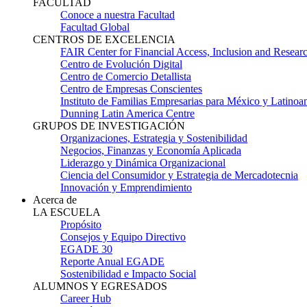
FACULTAD
Conoce a nuestra Facultad
Facultad Global
CENTROS DE EXCELENCIA
FAIR Center for Financial Access, Inclusion and Resear
Centro de Evolución Digital
Centro de Comercio Detallista
Centro de Empresas Conscientes
Instituto de Familias Empresarias para México y Latinoa
Dunning Latin America Centre
GRUPOS DE INVESTIGACIÓN
Organizaciones, Estrategia y Sostenibilidad
Negocios, Finanzas y Economía Aplicada
Liderazgo y Dinámica Organizacional
Ciencia del Consumidor y Estrategia de Mercadotecnia
Innovación y Emprendimiento
Acerca de
LA ESCUELA
Propósito
Consejos y Equipo Directivo
EGADE 30
Reporte Anual EGADE
Sostenibilidad e Impacto Social
ALUMNOS Y EGRESADOS
Career Hub