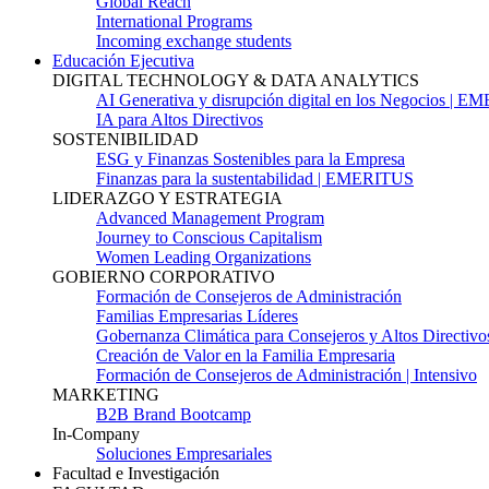
Global Reach
International Programs
Incoming exchange students
Educación Ejecutiva
DIGITAL TECHNOLOGY & DATA ANALYTICS
AI Generativa y disrupción digital en los Negocios | 
IA para Altos Directivos
SOSTENIBILIDAD
ESG y Finanzas Sostenibles para la Empresa
Finanzas para la sustentabilidad | EMERITUS
LIDERAZGO Y ESTRATEGIA
Advanced Management Program
Journey to Conscious Capitalism
Women Leading Organizations
GOBIERNO CORPORATIVO
Formación de Consejeros de Administración
Familias Empresarias Líderes
Gobernanza Climática para Consejeros y Altos Directivo
Creación de Valor en la Familia Empresaria
Formación de Consejeros de Administración | Intensivo
MARKETING
B2B Brand Bootcamp
In-Company
Soluciones Empresariales
Facultad e Investigación