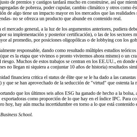
justo de premios y castigos tardará mucho en construirse, así que mient
cas agregadas de pobreza, poder cupular, cambio climático y otros como 
ión de algo tiene un impacto mayor en los mercados que las realidades
iendas- no se ofrezca un producto que abunde en contenido real.
 mercado general, a la luz de los argumentos anteriores, pudiera deber
or su implementación y posterior certificación), o las de los sectores 
yor al promedio, por posiciones oligopólicas o de lobbying con los gob
almente responsable, dando como resultado múltiples estudios teóricos 
 (que es la etapa que vivimos o pronto viviremos ahora mismo) o un cr
del riesgo. Muchos de estos trabajos se centran en los EE.UU., en donde
s no llegan ni siquiera a conjuntar 10 años de historia) resultados simi
idad financiera critica el status de élite que se le ha dado a las canas
s) y que se han aprovechado de la seducción de "virtud" que ostenta la 
do que los últimos seis años ESG ha ganado de hecho a la bolsa, aunqu
y exportadoras como proporción de lo que hay en el índice IPC. Para cont
ro hoy, hay aún mucha incertidumbre en torno a lo que está contenido e
 Business School.