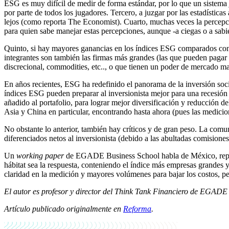
ESG es muy difícil de medir de forma estándar, por lo que un sistema 
por parte de todos los jugadores. Tercero, a juzgar por las estadísti
lejos (como reporta The Economist). Cuarto, muchas veces la percepc
para quien sabe manejar estas percepciones, aunque -a ciegas o a sab
Quinto, si hay mayores ganancias en los índices ESG comparados con el
integrantes son también las firmas más grandes (las que pueden pagar p
discrecional, commodities, etc.., o que tienen un poder de mercado ma
En años recientes, ESG ha redefinido el panorama de la inversión soci
índices ESG pueden preparar al inversionista mejor para una recesión
añadido al portafolio, para lograr mejor diversificación y reducción 
Asia y China en particular, encontrando hasta ahora (pues las medicione
No obstante lo anterior, también hay críticos y de gran peso. La comun
diferenciados netos al inversionista (debido a las abultadas comisione
Un
working paper
de EGADE Business School habla de México, reportan
hábitat sea la respuesta, conteniendo el índice más empresas grandes 
claridad en la medición y mayores volúmenes para bajar los costos, pe
El autor es profesor y director del Think Tank Financiero de EGADE
Artículo publicado originalmente en
Reforma
.