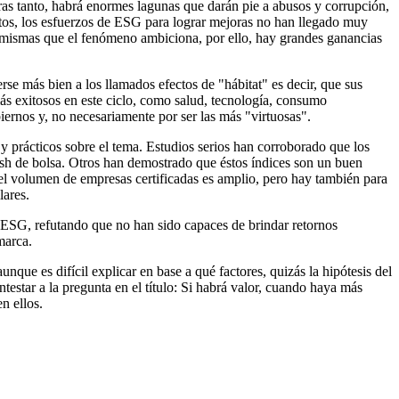
ras tanto, habrá enormes lagunas que darán pie a abusos y corrupción,
éstos, los esfuerzos de ESG para lograr mejoras no han llegado muy
 mismas que el fenómeno ambiciona, por ello, hay grandes ganancias
se más bien a los llamados efectos de "hábitat" es decir, que sus
más exitosos en este ciclo, como salud, tecnología, consumo
iernos y, no necesariamente por ser las más "virtuosas".
y prácticos sobre el tema. Estudios serios han corroborado que los
ash de bolsa. Otros han demostrado que éstos índices son un buen
 el volumen de empresas certificadas es amplio, pero hay también para
lares.
tas ESG, refutando que no han sido capaces de brindar retornos
marca.
e es difícil explicar en base a qué factores, quizás la hipótesis del
estar a la pregunta en el título: Si habrá valor, cuando haya más
n ellos.