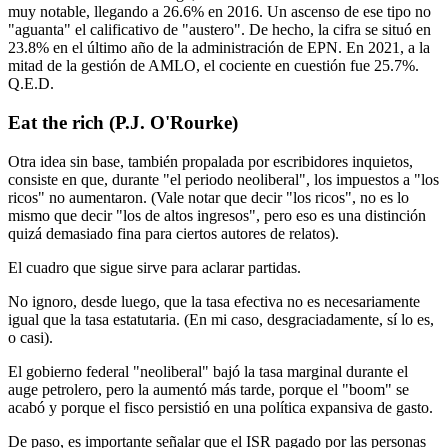
muy notable, llegando a 26.6% en 2016. Un ascenso de ese tipo no
"aguanta" el calificativo de "austero". De hecho, la cifra se situó en
23.8% en el último año de la administración de EPN. En 2021, a la
mitad de la gestión de AMLO, el cociente en cuestión fue 25.7%.
Q.E.D.
Eat the rich (P.J. O'Rourke)
Otra idea sin base, también propalada por escribidores inquietos,
consiste en que, durante "el periodo neoliberal", los impuestos a "los
ricos" no aumentaron. (Vale notar que decir "los ricos", no es lo
mismo que decir "los de altos ingresos", pero eso es una distinción
quizá demasiado fina para ciertos autores de relatos).
El cuadro que sigue sirve para aclarar partidas.
No ignoro, desde luego, que la tasa efectiva no es necesariamente
igual que la tasa estatutaria. (En mi caso, desgraciadamente, sí lo es,
o casi).
El gobierno federal "neoliberal" bajó la tasa marginal durante el
auge petrolero, pero la aumentó más tarde, porque el "boom" se
acabó y porque el fisco persistió en una política expansiva de gasto.
De paso, es importante señalar que el ISR pagado por las personas