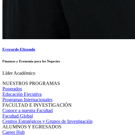
Everardo Elizondo
Finanzas y Economía para los Negocios
Líder Académico
NUESTROS PROGRAMAS
Posgrados
Educación Ejecutiva
Programas Internacionales
FACULTAD E INVESTIGACIÓN
Conoce a nuestra Facultad
Facultad Global
Centros Estratégicos y Grupos de Investigación
ALUMNOS Y EGRESADOS
Career Hub