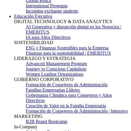
Global Reach
International Programs
Incoming exchange students
Educación Ejecutiva
DIGITAL TECHNOLOGY & DATA ANALYTICS
AI Generativa y disrupción digital en los Negocios |
EMERITUS
IA para Altos Directivos
SOSTENIBILIDAD
ESG y Finanzas Sostenibles para la Empresa
Finanzas para la sustentabilidad | EMERITUS
LIDERAZGO Y ESTRATEGIA
Advanced Management Program
Journey to Conscious Capitalism
Women Leading Organizations
GOBIERNO CORPORATIVO
Formación de Consejeros de Administración
Familias Empresarias Líderes
Gobernanza Climática para Consejeros y Altos
Directivos
Creación de Valor en la Familia Empresaria
Formación de Consejeros de Administración | Intensivo
MARKETING
B2B Brand Bootcamp
In-Company