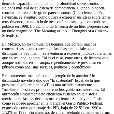
tienen la capacidad de opinar con profundidad sobre asuntos
situados más allá de su esfera de competencia. Cuando lo hacen,
concluía, corren el riesgo de parecer tontos. (Consciente de ello,
Feynman, se aventuró como quiera a expresar sus ideas sobre temas
muy diversos, en un ciclo de tres conferencias cuyo contenido se
publicó en 1998. Lo dicho tomó la forma de un libro pequeño con
un título magnífico: The Meaning of It All, Thoughts of a Citizen-
Scientist).
En México, en los turbulentos tiempos que corren, muchos
comentaristas, - -que carecen de las altas credenciales que
distinguían a Feynman- - se aventuran a expresar juicios sobre temas
que en realidad ignoran. Tal es el caso, entre otros, de literatos que,
aunque notables en su campo, repentinamente se presentan en
público como analistas sociales, políticos y económicos.
Recientemente, me topé con un ejemplo de lo anterior. Un
distinguido novelista dijo que "la austeridad" fiscal, de la que
presume el gobierno de la 4T, es una medida claramente
"neoliberal", esto es, propia de muchos gobiernos anteriores. Tal
afirmación simplemente no encuentra sustento en la historia
mexicana de las tres décadas más recientes. Sin mayor análisis,
como se puede apreciar en la gráfica, el Gasto Público Federal,
expresado como porcentaje del PIB, bajó de 22.5% en 1990 a
17.2% en 1998. Sin embargo, de ahí en adelante aumentó en forma