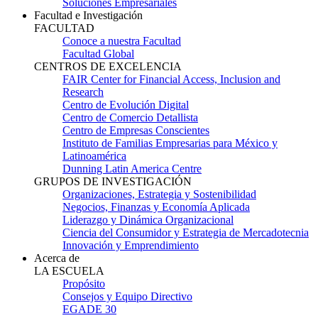
Soluciones Empresariales
Facultad e Investigación
FACULTAD
Conoce a nuestra Facultad
Facultad Global
CENTROS DE EXCELENCIA
FAIR Center for Financial Access, Inclusion and
Research
Centro de Evolución Digital
Centro de Comercio Detallista
Centro de Empresas Conscientes
Instituto de Familias Empresarias para México y
Latinoamérica
Dunning Latin America Centre
GRUPOS DE INVESTIGACIÓN
Organizaciones, Estrategia y Sostenibilidad
Negocios, Finanzas y Economía Aplicada
Liderazgo y Dinámica Organizacional
Ciencia del Consumidor y Estrategia de Mercadotecnia
Innovación y Emprendimiento
Acerca de
LA ESCUELA
Propósito
Consejos y Equipo Directivo
EGADE 30