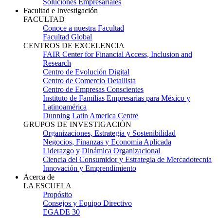
Soluciones Empresariales
Facultad e Investigación
FACULTAD
Conoce a nuestra Facultad
Facultad Global
CENTROS DE EXCELENCIA
FAIR Center for Financial Access, Inclusion and
Research
Centro de Evolución Digital
Centro de Comercio Detallista
Centro de Empresas Conscientes
Instituto de Familias Empresarias para México y
Latinoamérica
Dunning Latin America Centre
GRUPOS DE INVESTIGACIÓN
Organizaciones, Estrategia y Sostenibilidad
Negocios, Finanzas y Economía Aplicada
Liderazgo y Dinámica Organizacional
Ciencia del Consumidor y Estrategia de Mercadotecnia
Innovación y Emprendimiento
Acerca de
LA ESCUELA
Propósito
Consejos y Equipo Directivo
EGADE 30