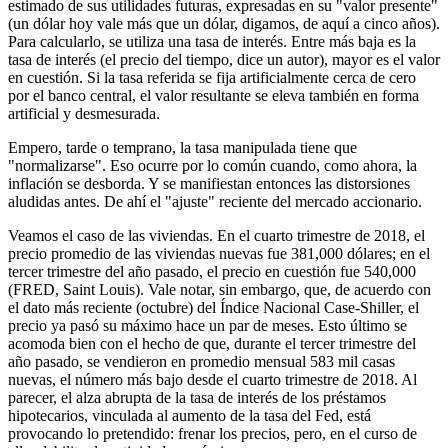
estimado de sus utilidades futuras, expresadas en su "valor presente"
(un dólar hoy vale más que un dólar, digamos, de aquí a cinco años).
Para calcularlo, se utiliza una tasa de interés. Entre más baja es la
tasa de interés (el precio del tiempo, dice un autor), mayor es el valor
en cuestión. Si la tasa referida se fija artificialmente cerca de cero
por el banco central, el valor resultante se eleva también en forma
artificial y desmesurada.
Empero, tarde o temprano, la tasa manipulada tiene que
"normalizarse". Eso ocurre por lo común cuando, como ahora, la
inflación se desborda. Y se manifiestan entonces las distorsiones
aludidas antes. De ahí el "ajuste" reciente del mercado accionario.
Veamos el caso de las viviendas. En el cuarto trimestre de 2018, el
precio promedio de las viviendas nuevas fue 381,000 dólares; en el
tercer trimestre del año pasado, el precio en cuestión fue 540,000
(FRED, Saint Louis). Vale notar, sin embargo, que, de acuerdo con
el dato más reciente (octubre) del Índice Nacional Case-Shiller, el
precio ya pasó su máximo hace un par de meses. Esto último se
acomoda bien con el hecho de que, durante el tercer trimestre del
año pasado, se vendieron en promedio mensual 583 mil casas
nuevas, el número más bajo desde el cuarto trimestre de 2018. Al
parecer, el alza abrupta de la tasa de interés de los préstamos
hipotecarios, vinculada al aumento de la tasa del Fed, está
provocando lo pretendido: frenar los precios, pero, en el curso de