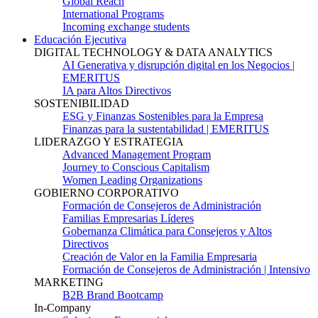
Global Reach
International Programs
Incoming exchange students
Educación Ejecutiva
DIGITAL TECHNOLOGY & DATA ANALYTICS
AI Generativa y disrupción digital en los Negocios |
EMERITUS
IA para Altos Directivos
SOSTENIBILIDAD
ESG y Finanzas Sostenibles para la Empresa
Finanzas para la sustentabilidad | EMERITUS
LIDERAZGO Y ESTRATEGIA
Advanced Management Program
Journey to Conscious Capitalism
Women Leading Organizations
GOBIERNO CORPORATIVO
Formación de Consejeros de Administración
Familias Empresarias Líderes
Gobernanza Climática para Consejeros y Altos
Directivos
Creación de Valor en la Familia Empresaria
Formación de Consejeros de Administración | Intensivo
MARKETING
B2B Brand Bootcamp
In-Company