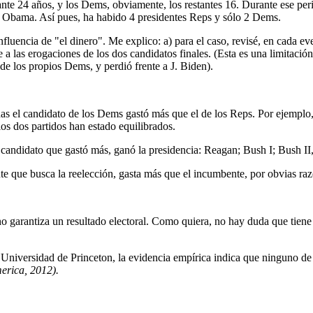
nte 24 años, y los Dems, obviamente, los restantes 16. Durante ese per
 Obama. Así pues, ha habido 4 presidentes Reps y sólo 2 Dems.
nfluencia de "el dinero". Me explico: a) para el caso, revisé, en cada ev
e a las erogaciones de los dos candidatos finales. (Esta es una limitaci
de los propios Dems, y perdió frente a J. Biden).
tadas el candidato de los Dems gastó más que el de los Reps. Por ejemplo
los dos partidos han estado equilibrados.
l candidato que gastó más, ganó la presidencia: Reagan; Bush I; Bush II
te que busca la reelección, gasta más que el incumbente, por obvias razo
 garantiza un resultado electoral. Como quiera, no hay duda que tiene 
 Universidad de Princeton, la evidencia empírica indica que ninguno de 
merica, 2012).