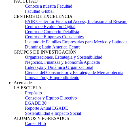
FACULTAD
Conoce a nuestra Facultad
Facultad Global
CENTROS DE EXCELENCIA
FAIR Center for Financial Access, Inclusion and Resear
Centro de Evolución Digital
Centro de Comercio Detallista
Centro de Empresas Conscientes
Instituto de Familias Empresarias para México y Latinoa
Dunning Latin America Centre
GRUPOS DE INVESTIGACIÓN
Organizaciones, Estrategia y Sostenibilidad
Negocios, Finanzas y Economía Aplicada
Liderazgo y Dinámica Organizacional
Ciencia del Consumidor y Estrategia de Mercadotecnia
Innovación y Emprendimiento
Acerca de
LA ESCUELA
Propósito
Consejos y Equipo Directivo
EGADE 30
Reporte Anual EGADE
Sostenibilidad e Impacto Social
ALUMNOS Y EGRESADOS
Career Hub