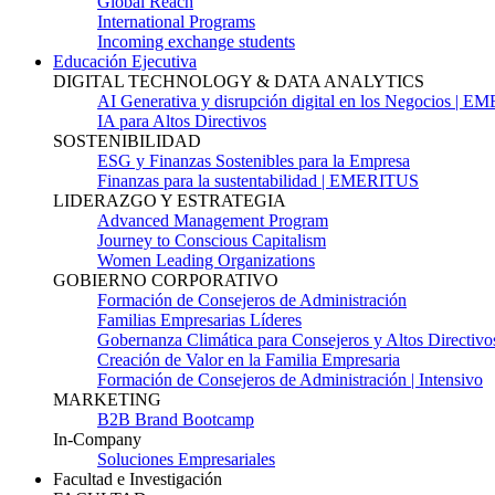
Global Reach
International Programs
Incoming exchange students
Educación Ejecutiva
DIGITAL TECHNOLOGY & DATA ANALYTICS
AI Generativa y disrupción digital en los Negocios | 
IA para Altos Directivos
SOSTENIBILIDAD
ESG y Finanzas Sostenibles para la Empresa
Finanzas para la sustentabilidad | EMERITUS
LIDERAZGO Y ESTRATEGIA
Advanced Management Program
Journey to Conscious Capitalism
Women Leading Organizations
GOBIERNO CORPORATIVO
Formación de Consejeros de Administración
Familias Empresarias Líderes
Gobernanza Climática para Consejeros y Altos Directivo
Creación de Valor en la Familia Empresaria
Formación de Consejeros de Administración | Intensivo
MARKETING
B2B Brand Bootcamp
In-Company
Soluciones Empresariales
Facultad e Investigación