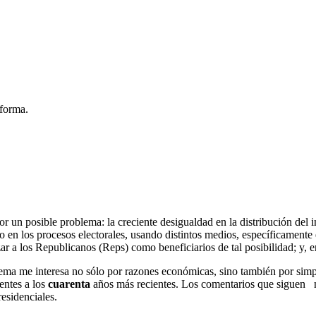
eforma.
 un posible problema: la creciente desigualdad en la distribución del 
o en los procesos electorales, usando distintos medios, específicament
r a los Republicanos (Reps) como beneficiarios de tal posibilidad; y, e
tema me interesa no sólo por razones económicas, sino también por simp
entes a los
cuarenta
años más recientes. Los comentarios que siguen no
residenciales.