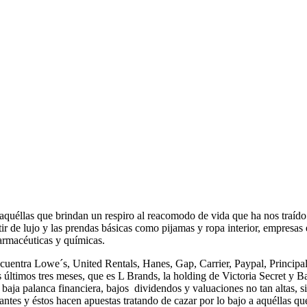
aquéllas que brindan un respiro al reacomodo de vida que ha nos traíd
tir de lujo y las prendas básicas como pijamas y ropa interior, empresas
armacéuticas y químicas.
cuentra Lowe´s, United Rentals, Hanes, Gap, Carrier, Paypal, Princip
os últimos tres meses, que es L Brands, la holding de Victoria Secret 
baja palanca financiera, bajos dividendos y valuaciones no tan altas, s
ipantes y éstos hacen apuestas tratando de cazar por lo bajo a aquéllas 