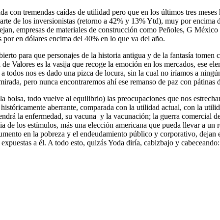
a con tremendas caídas de utilidad pero que en los últimos tres meses
parte de los inversionistas (retorno a 42% y 13% Ytd), muy por encima 
flejan, empresas de materiales de construcción como Peñoles, G Méxi
por en dólares encima del 40% en lo que va del año.
abierto para que personajes de la historia antigua y de la fantasía tom
de Valores es la vasija que recoge la emoción en los mercados, ese elem
 a todos nos es dado una pizca de locura, sin la cual no iríamos a ningú
 mirada, pero nunca encontraremos ahí ese remanso de paz con pátinas d
a bolsa, todo vuelve al equilibrio) las preocupaciones que nos estrech
istóricamente aberrante, comparada con la utilidad actual, con la utilid
 tendrá la enfermedad, su vacuna y la vacunación; la guerra comercial 
a de los estímulos, más una elección americana que pueda llevar a un
r
mento en la pobreza y el endeudamiento público y corporativo, dejan en
nte expuestas a él. A todo esto, quizás Yoda diría, cabizbajo y cabecean