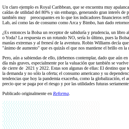
Un claro ejemplo es Royal Caribbean, que se encuentra muy apalancad
caídas de utilidad del 80% y sin embargo, generando gran interés de 
también muy preocupantes en lo que los indicadores financieros re
Lab, así como las de consumo como Arca y Bimbo, han dado retornos 
¿Es entonces la Bolsa un receptor de sabiduría y prudencia, un libro 
o Yoda? La respuesta es un rotundo NO, sería lo último, pues la Bolsa 
manías extremas y al frenesí de la aventura. Robin Williams decía que
"ánimo de aumento" que es quizás el que nos
mantiene el brillo en la
Pero, aún a sabiendas de ello, (debemos contemplar, dado que aún en l
día más graves, especialmente por la valuación que también se vuelve h
de cierre de 2021 y 2022. Estas son algunas de ellas: El destino que
la demanda y no sólo la oferta; el consumo americano y su dependenci
tendencias que hoy la pandemia exacerba, como la globalización, el au
precio que se paga por el riesgo y por las utilidades futuras seriame
Publicado originalmente en
Reforma
.