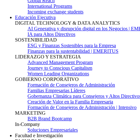
Global Reach
International Programs
Incoming exchange students
Educación Ejecutiva
DIGITAL TECHNOLOGY & DATA ANALYTICS
AI Generativa y disrupción digital en los Negocios | 
IA para Altos Directivos
SOSTENIBILIDAD
ESG y Finanzas Sostenibles para la Empresa
Finanzas para la sustentabilidad | EMERITUS
LIDERAZGO Y ESTRATEGIA
Advanced Management Program
Journey to Conscious Capitalism
Women Leading Organizations
GOBIERNO CORPORATIVO
Formación de Consejeros de Administración
Familias Empresarias Líderes
Gobernanza Climática para Consejeros y Altos Directivo
Creación de Valor en la Familia Empresaria
Formación de Consejeros de Administración | Intensivo
MARKETING
B2B Brand Bootcamp
In-Company
Soluciones Empresariales
Facultad e Investigación