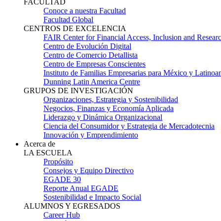
FACULTAD
Conoce a nuestra Facultad
Facultad Global
CENTROS DE EXCELENCIA
FAIR Center for Financial Access, Inclusion and Resear
Centro de Evolución Digital
Centro de Comercio Detallista
Centro de Empresas Conscientes
Instituto de Familias Empresarias para México y Latinoa
Dunning Latin America Centre
GRUPOS DE INVESTIGACIÓN
Organizaciones, Estrategia y Sostenibilidad
Negocios, Finanzas y Economía Aplicada
Liderazgo y Dinámica Organizacional
Ciencia del Consumidor y Estrategia de Mercadotecnia
Innovación y Emprendimiento
Acerca de
LA ESCUELA
Propósito
Consejos y Equipo Directivo
EGADE 30
Reporte Anual EGADE
Sostenibilidad e Impacto Social
ALUMNOS Y EGRESADOS
Career Hub