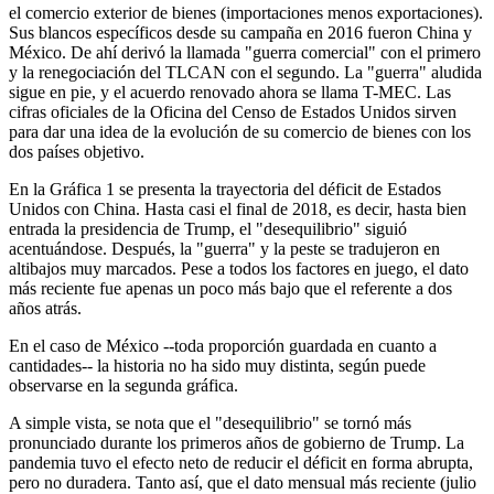
el comercio exterior de bienes (importaciones menos exportaciones).
Sus blancos específicos desde su campaña en 2016 fueron China y
México. De ahí derivó la llamada "guerra comercial" con el primero
y la renegociación del TLCAN con el segundo. La "guerra" aludida
sigue en pie, y el acuerdo renovado ahora se llama T-MEC. Las
cifras oficiales de la Oficina del Censo de Estados Unidos sirven
para dar una idea de la evolución de su comercio de bienes con los
dos países objetivo.
En la Gráfica 1 se presenta la trayectoria del déficit de Estados
Unidos con China. Hasta casi el final de 2018, es decir, hasta bien
entrada la presidencia de Trump, el
"desequilibrio" siguió
acentuándose. Después, la "guerra" y la peste se tradujeron en
altibajos muy marcados. Pese a todos los factores en juego, el dato
más reciente fue apenas un poco más bajo que el referente a dos
años atrás.
En el caso de México --toda proporción guardada en cuanto a
cantidades-- la historia no ha sido muy distinta, según puede
observarse en la segunda gráfica.
A simple vista, se nota que el "desequilibrio" se tornó más
pronunciado durante los primeros años de gobierno de Trump. La
pandemia tuvo el efecto neto de reducir el déficit en forma abrupta,
pero no duradera.
Tanto
así, que el dato mensual más reciente (julio