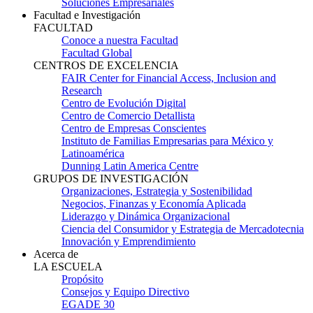
Soluciones Empresariales
Facultad e Investigación
FACULTAD
Conoce a nuestra Facultad
Facultad Global
CENTROS DE EXCELENCIA
FAIR Center for Financial Access, Inclusion and
Research
Centro de Evolución Digital
Centro de Comercio Detallista
Centro de Empresas Conscientes
Instituto de Familias Empresarias para México y
Latinoamérica
Dunning Latin America Centre
GRUPOS DE INVESTIGACIÓN
Organizaciones, Estrategia y Sostenibilidad
Negocios, Finanzas y Economía Aplicada
Liderazgo y Dinámica Organizacional
Ciencia del Consumidor y Estrategia de Mercadotecnia
Innovación y Emprendimiento
Acerca de
LA ESCUELA
Propósito
Consejos y Equipo Directivo
EGADE 30