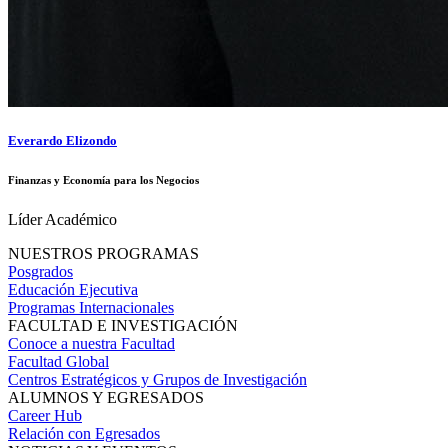
Everardo Elizondo
Finanzas y Economía para los Negocios
Líder Académico
NUESTROS PROGRAMAS
Posgrados
Educación Ejecutiva
Programas Internacionales
FACULTAD E INVESTIGACIÓN
Conoce a nuestra Facultad
Facultad Global
Centros Estratégicos y Grupos de Investigación
ALUMNOS Y EGRESADOS
Career Hub
Relación con Egresados