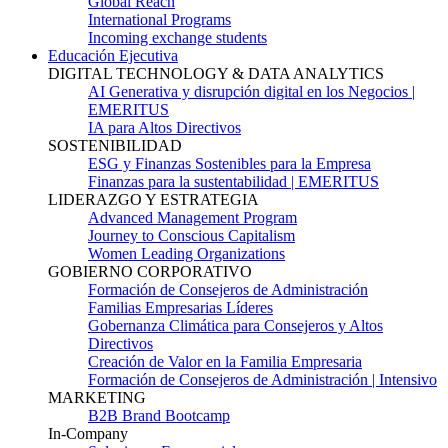
Global Reach
International Programs
Incoming exchange students
Educación Ejecutiva
DIGITAL TECHNOLOGY & DATA ANALYTICS
AI Generativa y disrupción digital en los Negocios |
EMERITUS
IA para Altos Directivos
SOSTENIBILIDAD
ESG y Finanzas Sostenibles para la Empresa
Finanzas para la sustentabilidad | EMERITUS
LIDERAZGO Y ESTRATEGIA
Advanced Management Program
Journey to Conscious Capitalism
Women Leading Organizations
GOBIERNO CORPORATIVO
Formación de Consejeros de Administración
Familias Empresarias Líderes
Gobernanza Climática para Consejeros y Altos
Directivos
Creación de Valor en la Familia Empresaria
Formación de Consejeros de Administración | Intensivo
MARKETING
B2B Brand Bootcamp
In-Company