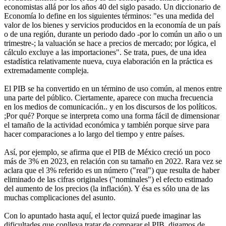
economistas allá por los años 40 del siglo pasado. Un diccionario de
Economía lo define en los siguientes términos: "es una medida del
valor de los bienes y servicios producidos en la economía de un país
o de una región, durante un periodo dado -por lo común un año o un
trimestre-; la valuación se hace a precios de mercado; por lógica, el
cálculo excluye a las importaciones". Se trata, pues, de una idea
estadística relativamente nueva, cuya elaboración en la práctica es
extremadamente compleja.
El PIB se ha convertido en un término de uso común, al menos entre
una parte del público. Ciertamente, aparece con mucha frecuencia
en los medios de comunicación.. y en los discursos de los políticos.
;Por qué? Porque se interpreta como una forma fácil de dimensionar
el tamaño de la actividad económica y también porque sirve para
hacer comparaciones a lo largo del tiempo y entre países.
Así, por ejemplo, se afirma que el PIB de México creció un poco
más de 3% en 2023, en relación con su tamaño en 2022. Rara vez se
aclara que el 3% referido es un número ("real") que resulta de haber
eliminado de las cifras originales ("nominales") el efecto estimado
del aumento de los precios (la inflación). Y ésa es sólo una de las
muchas complicaciones del asunto.
Con lo apuntado hasta aquí, el lector quizá puede imaginar las
dificultades que conlleva tratar de comparar el PIB, digamos de