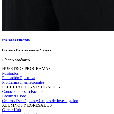
Everardo Elizondo
Finanzas y Economía para los Negocios
Líder Académico
NUESTROS PROGRAMAS
Posgrados
Educación Ejecutiva
Programas Internacionales
FACULTAD E INVESTIGACIÓN
Conoce a nuestra Facultad
Facultad Global
Centros Estratégicos y Grupos de Investigación
ALUMNOS Y EGRESADOS
Career Hub