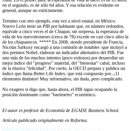
en el segundo, es de sólo 64 años. Y esa relación es evidente en
general, aunque no estrictamente.
Termino con otro ejemplo, esta vez a nivel estatal, en México.
Nuevo León tiene un PIB por habitante que, en número redondos,
equivale a cinco veces el de Chiapas; sin sorpresa, la esperanza de
vida de los nuevoleoneses (cerca de 78) excede en casi cinco años la
de los chiapanecos. ***** En 2008, siendo presidente de Francia,
Nicolas Sarkozy encargó a una comisión de notables -que incluyó a
dos premios Nobel- elaborar un indicador alternativo del PIB. Fue
uno más de los muchos intentos (poco exitosos) por desarrollar un
mejor índice del "progreso" material, del "bienestar" cabal, incluso
de la elusiva "felicidad". Por cierto, la OECD prepara y publica un
índice que llama Better Life Index, que está compuesto por...;11
elementos distintos! Muy informativo, sin duda, pero complicado.
No exagero si digo que, hasta ahora, el PIB sigue ocupando la
posición dominante como "barómetro" económico.
El autor es profesor de Economía de EGADE Business School.
Artículo publicado originalmente en Reforma.