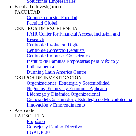
Soluciones Empresariales
Facultad e Investigación
FACULTAD
Conoce a nuestra Facultad
Facultad Global
CENTROS DE EXCELENCIA
FAIR Center for Financial Access, Inclusion and
Research
Centro de Evolución Digital
Centro de Comercio Detallista
Centro de Empresas Conscientes
Instituto de Familias Empresarias para México y
Latinoamérica
Dunning Latin America Centre
GRUPOS DE INVESTIGACIÓN
Organizaciones, Estrategia y Sostenibilidad
Negocios, Finanzas y Economía Aplicada
Liderazgo y Dinámica Organizacional
Ciencia del Consumidor y Estrategia de Mercadotecnia
Innovación y Emprendimiento
Acerca de
LA ESCUELA
Propósito
Consejos y Equipo Directivo
EGADE 30