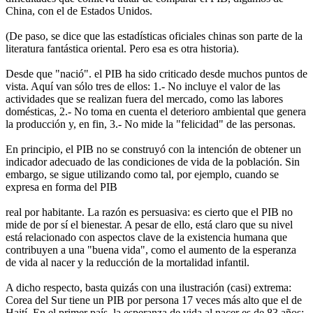
China, con el de Estados Unidos.
(De paso, se dice que las estadísticas oficiales chinas son parte de la
literatura fantástica oriental. Pero esa es otra historia).
Desde que "nació". el PIB ha sido criticado desde muchos puntos de
vista. Aquí van sólo tres de ellos: 1.- No incluye el valor de las
actividades que se realizan fuera del mercado, como las labores
domésticas, 2.- No toma en cuenta el deterioro ambiental que genera
la producción y, en fin, 3.- No mide la "felicidad" de las personas.
En principio, el PIB no se construyó con la intención de obtener un
indicador adecuado de las condiciones de vida de la población. Sin
embargo, se sigue utilizando como tal, por ejemplo, cuando se
expresa en forma del PIB
real por habitante. La razón es persuasiva: es cierto que el PIB no
mide de por sí el bienestar. A pesar de ello, está claro que su nivel
está relacionado con aspectos clave de la existencia humana que
contribuyen a una "buena vida", como el aumento de la esperanza
de vida al nacer y la reducción de la mortalidad infantil.
A dicho respecto, basta quizás con una ilustración (casi) extrema:
Corea del Sur tiene un PIB por persona 17 veces más alto que el de
Haití. En el primer país, la esperanza de vida al nacer es de 83 años;