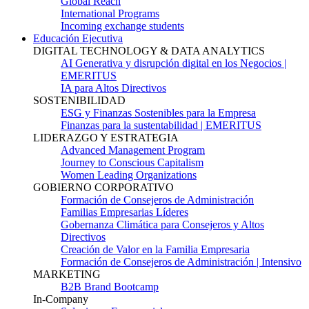
Global Reach
International Programs
Incoming exchange students
Educación Ejecutiva
DIGITAL TECHNOLOGY & DATA ANALYTICS
AI Generativa y disrupción digital en los Negocios |
EMERITUS
IA para Altos Directivos
SOSTENIBILIDAD
ESG y Finanzas Sostenibles para la Empresa
Finanzas para la sustentabilidad | EMERITUS
LIDERAZGO Y ESTRATEGIA
Advanced Management Program
Journey to Conscious Capitalism
Women Leading Organizations
GOBIERNO CORPORATIVO
Formación de Consejeros de Administración
Familias Empresarias Líderes
Gobernanza Climática para Consejeros y Altos
Directivos
Creación de Valor en la Familia Empresaria
Formación de Consejeros de Administración | Intensivo
MARKETING
B2B Brand Bootcamp
In-Company