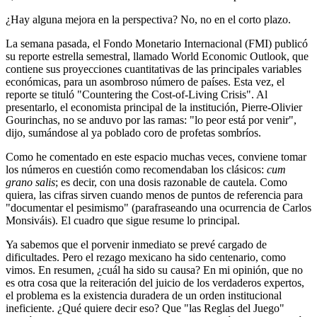
¿Hay alguna mejora en la perspectiva? No, no en el corto plazo.
La semana pasada, el Fondo Monetario Internacional (FMI) publicó
su reporte estrella semestral, llamado World Economic Outlook, que
contiene sus proyecciones cuantitativas de las principales variables
económicas, para un asombroso número de países. Esta vez, el
reporte se tituló "Countering the Cost-of-Living Crisis". Al
presentarlo, el economista principal de la institución, Pierre-Olivier
Gourinchas, no se anduvo por las ramas: "lo peor está por venir",
dijo, sumándose al ya poblado coro de profetas sombríos.
Como he comentado en este espacio muchas veces, conviene tomar
los números en cuestión como recomendaban los clásicos:
cum
grano salis
; es decir, con una dosis razonable de cautela. Como
quiera, las cifras sirven cuando menos de puntos de referencia para
"documentar el pesimismo" (parafraseando una ocurrencia de Carlos
Monsiváis). El cuadro que sigue resume lo principal.
Ya sabemos que el porvenir inmediato se prevé cargado de
dificultades. Pero el rezago mexicano ha sido centenario, como
vimos. En resumen, ¿cuál ha sido su causa? En mi opinión, que no
es otra cosa que la reiteración del juicio de los verdaderos expertos,
el problema es la existencia duradera de un orden institucional
ineficiente. ¿Qué quiere decir eso? Que "las Reglas del Juego"