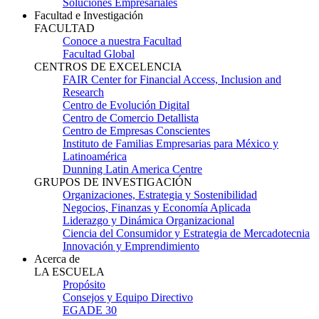
Soluciones Empresariales
Facultad e Investigación
FACULTAD
Conoce a nuestra Facultad
Facultad Global
CENTROS DE EXCELENCIA
FAIR Center for Financial Access, Inclusion and
Research
Centro de Evolución Digital
Centro de Comercio Detallista
Centro de Empresas Conscientes
Instituto de Familias Empresarias para México y
Latinoamérica
Dunning Latin America Centre
GRUPOS DE INVESTIGACIÓN
Organizaciones, Estrategia y Sostenibilidad
Negocios, Finanzas y Economía Aplicada
Liderazgo y Dinámica Organizacional
Ciencia del Consumidor y Estrategia de Mercadotecnia
Innovación y Emprendimiento
Acerca de
LA ESCUELA
Propósito
Consejos y Equipo Directivo
EGADE 30