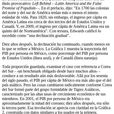
título provocativo:
Left Behind - -Latin America and the False
Promise of Populism
- -. En el prefacio, dijo: "En 1700 las colonias
del norte y del sur de América tenían más o menos el mismo
estándar de vida. Para 1820, sin embargo, el ingreso per cápita en
América Latina era cerca de dos tercios del de Estados Unidos y
Canadá. Y, en 2009, el ingreso per cápita de América Latina era un
quinto del de Norteamérica". Con tersura, Edwards calificó lo
sucedido como "una declinación gradual".
Diez años después, la declinación ha continuado, cuando menos en
lo que se refiere a México. La Gráfica 1 muestra la trayectoria del
PIB por persona en México, como porcentaje del PIB por persona
de Estados Unidos (línea azul), y de Canadá (línea naranja).
Toda proporción guardada, examinar el caso con referencia a Corea
del Sur - -un benchmark obligado desde hace muchos años- -
conduce a un resultado aún más desfavorable. Allá por los sesenta
del siglo pasado, el PIB per cápita de México era más alto que el del
país asiático. Pero las cosas cambiaron radicalmente conforme Corea
del Sur formó parte del grupo formidable de Tigres Asiáticos,
caracterizado por las altas tasas de crecimiento económico de sus
miembros. En 2001, el PIB por persona de México era
aproximadamente la mitad del coreano; diez años después, era sólo
la tercera parte. Esa involución se aprecia con claridad en la Gráfica
2, construida con datos similares a los usados en la primera.