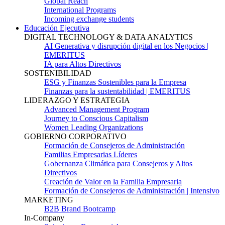
Global Reach
International Programs
Incoming exchange students
Educación Ejecutiva
DIGITAL TECHNOLOGY & DATA ANALYTICS
AI Generativa y disrupción digital en los Negocios |
EMERITUS
IA para Altos Directivos
SOSTENIBILIDAD
ESG y Finanzas Sostenibles para la Empresa
Finanzas para la sustentabilidad | EMERITUS
LIDERAZGO Y ESTRATEGIA
Advanced Management Program
Journey to Conscious Capitalism
Women Leading Organizations
GOBIERNO CORPORATIVO
Formación de Consejeros de Administración
Familias Empresarias Líderes
Gobernanza Climática para Consejeros y Altos
Directivos
Creación de Valor en la Familia Empresaria
Formación de Consejeros de Administración | Intensivo
MARKETING
B2B Brand Bootcamp
In-Company