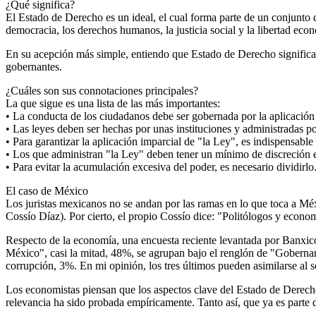
¿Qué significa?
El Estado de Derecho es un ideal, el cual forma parte de un conjunto 
democracia, los derechos humanos, la justicia social y la libertad eco
En su acepción más simple, entiendo que Estado de Derecho significa qu
gobernantes.
¿Cuáles son sus connotaciones principales?
La que sigue es una lista de las más importantes:
• La conducta de los ciudadanos debe ser gobernada por la aplicación 
• Las leyes deben ser hechas por unas instituciones y administradas po
• Para garantizar la aplicación imparcial de "la Ley", es indispensable
• Los que administran "la Ley" deben tener un mínimo de discreción e
• Para evitar la acumulación excesiva del poder, es necesario dividirlo
El caso de México
Los juristas mexicanos no se andan por las ramas en lo que toca a M
Cossío Díaz). Por cierto, el propio Cossío dice: "Politólogos y econ
Respecto de la economía, una encuesta reciente levantada por Banxico 
México", casi la mitad, 48%, se agrupan bajo el renglón de "Gobernan
corrupción, 3%. En mi opinión, los tres últimos pueden asimilarse al 
Los economistas piensan que los aspectos clave del Estado de Derecho,
relevancia ha sido probada empíricamente. Tanto así, que ya es parte 