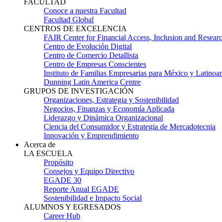
FACULTAD
Conoce a nuestra Facultad
Facultad Global
CENTROS DE EXCELENCIA
FAIR Center for Financial Access, Inclusion and Resear
Centro de Evolución Digital
Centro de Comercio Detallista
Centro de Empresas Conscientes
Instituto de Familias Empresarias para México y Latinoa
Dunning Latin America Centre
GRUPOS DE INVESTIGACIÓN
Organizaciones, Estrategia y Sostenibilidad
Negocios, Finanzas y Economía Aplicada
Liderazgo y Dinámica Organizacional
Ciencia del Consumidor y Estrategia de Mercadotecnia
Innovación y Emprendimiento
Acerca de
LA ESCUELA
Propósito
Consejos y Equipo Directivo
EGADE 30
Reporte Anual EGADE
Sostenibilidad e Impacto Social
ALUMNOS Y EGRESADOS
Career Hub