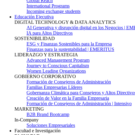
Global Reach
International Programs
Incoming exchange students
Educación Ejecutiva
DIGITAL TECHNOLOGY & DATA ANALYTICS
AI Generativa y disrupción digital en los Negocios | 
IA para Altos Directivos
SOSTENIBILIDAD
ESG y Finanzas Sostenibles para la Empresa
Finanzas para la sustentabilidad | EMERITUS
LIDERAZGO Y ESTRATEGIA
Advanced Management Program
Journey to Conscious Capitalism
Women Leading Organizations
GOBIERNO CORPORATIVO
Formación de Consejeros de Administración
Familias Empresarias Líderes
Gobernanza Climática para Consejeros y Altos Directivo
Creación de Valor en la Familia Empresaria
Formación de Consejeros de Administración | Intensivo
MARKETING
B2B Brand Bootcamp
In-Company
Soluciones Empresariales
Facultad e Investigación