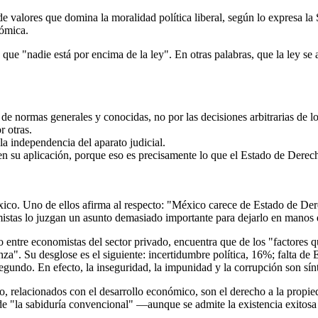
de valores que domina la moralidad política liberal, según lo expresa l
nómica.
e "nadie está por encima de la ley". En otras palabras, que la ley se ap
de normas generales y conocidas, no por las decisiones arbitrarias de l
r otras.
 la independencia del aparato judicial.
n su aplicación, porque eso es precisamente lo que el Estado de Derech
.
éxico. Uno de ellos afirma al respecto: "México carece de Estado de D
omistas lo juzgan un asunto demasiado importante para dejarlo en manos
entre economistas del sector privado, encuentra que de los "factores q
za". Su desglose es el siguiente: incertidumbre política, 16%; falta d
segundo. En efecto, la inseguridad, la impunidad y la corrupción son sí
 relacionados con el desarrollo económico, son el derecho a la propieda
de "la sabiduría convencional" —aunque se admite la existencia exitosa