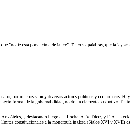
e "nadie está por encima de la ley". En otras palabras, que la ley se ap
ano, por muchos y muy diversos actores politicos y económicos. Hay q
aspecto formal de la gobernabilidad, no de un elemento sustantivo. En tod
n Aristóteles, y destacando luego a J. Locke, A. V. Dicey y F. A. Haye
de límites constitucionales a la monarquía inglesa (Siglos XVI y XVII) e