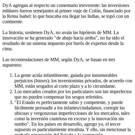
DyA agregan al respecto un comentario irreverente: las inversiones
militares fueron semejantes al primer viaje de Colón, financiado por
la Reina Isabel: lo que buscaba era llegar las Indias, se topó con un
continente.
La historia, sostienen DyA, no avala las hipótesis de MM. La
innovación se ha generado "de abajo hacia arriba", no ha sido el
resultado de un sistema impuesto por burós de expertos desde la
cima.
Las recomendaciones de MM, según DyA, se basan en tres
supuestos:
La gente actúa infantilmente, guiada por innumerables
prejuicios (
biases
); los inversionistas privados, de acuerdo con
MM, están sesgados al corto plazo y a lo circundante.
Los mercados creados por los particulares son tan imperfectos
que no pueden compensar los sesgos referidos.
"El Estado es perfectamente sabio y competente, y puede
fácilmente persuadir a los infantes/ciudadanos, corregir las
ubicuas y vergonzosas imperfecciones de los mercados, tales
como la inversión cautelosa en exceso y la innovación sin
rumbo". En los países en desarrollo, agrego yo, el tercer
supuesto es particularmente irrealista. Y ello, sin mencionar la
probada propensión del Estado a la corrupción.