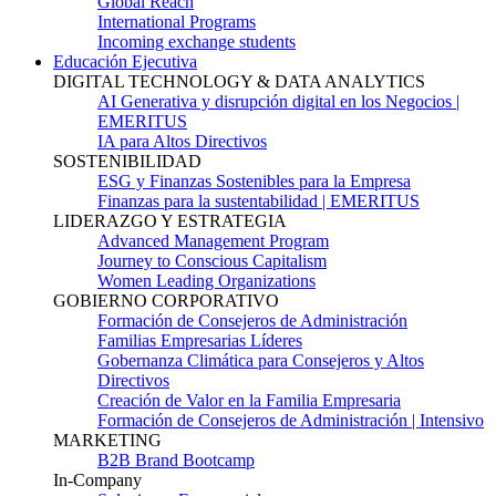
Global Reach
International Programs
Incoming exchange students
Educación Ejecutiva
DIGITAL TECHNOLOGY & DATA ANALYTICS
AI Generativa y disrupción digital en los Negocios |
EMERITUS
IA para Altos Directivos
SOSTENIBILIDAD
ESG y Finanzas Sostenibles para la Empresa
Finanzas para la sustentabilidad | EMERITUS
LIDERAZGO Y ESTRATEGIA
Advanced Management Program
Journey to Conscious Capitalism
Women Leading Organizations
GOBIERNO CORPORATIVO
Formación de Consejeros de Administración
Familias Empresarias Líderes
Gobernanza Climática para Consejeros y Altos
Directivos
Creación de Valor en la Familia Empresaria
Formación de Consejeros de Administración | Intensivo
MARKETING
B2B Brand Bootcamp
In-Company