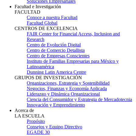
Soluciones Empresariales
Facultad e Investigación
FACULTAD
Conoce a nuestra Facultad
Facultad Global
CENTROS DE EXCELENCIA
FAIR Center for Financial Access, Inclusion and
Research
Centro de Evolución Digital
Centro de Comercio Detallista
Centro de Empresas Conscientes
Instituto de Familias Empresarias para México y
Latinoamérica
Dunning Latin America Centre
GRUPOS DE INVESTIGACIÓN
Organizaciones, Estrategia y Sostenibilidad
Negocios, Finanzas y Economía Aplicada
Liderazgo y Dinámica Organizacional
Ciencia del Consumidor y Estrategia de Mercadotecnia
Innovación y Emprendimiento
Acerca de
LA ESCUELA
Propósito
Consejos y Equipo Directivo
EGADE 30