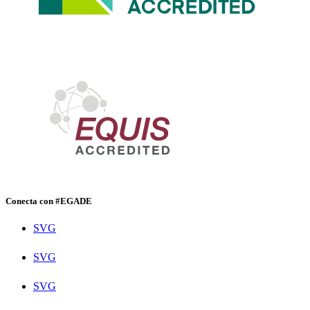
Conecta con #EGADE
SVG
SVG
SVG