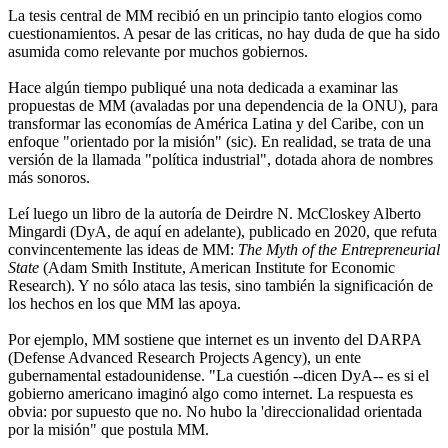
La tesis central de MM recibió en un principio tanto elogios como
cuestionamientos. A pesar de las criticas, no hay duda de que ha sido
asumida como relevante por muchos gobiernos.
Hace algún tiempo publiqué una nota dedicada a examinar las
propuestas de MM (avaladas por una dependencia de la ONU), para
transformar las economías de América Latina y del Caribe, con un
enfoque "orientado por la misión" (sic). En realidad, se trata de una
versión de la llamada "política industrial", dotada ahora de nombres
más sonoros.
Leí luego un libro de la autoría de Deirdre N. McCloskey Alberto
Mingardi (DyA, de aquí en adelante), publicado en 2020, que refuta
convincentemente las ideas de MM:
The Myth of the Entrepreneurial
State
(Adam Smith Institute, American Institute for Economic
Research). Y no sólo ataca las tesis, sino también la significación de
los hechos en los que MM las apoya.
Por ejemplo, MM sostiene que internet es un invento del DARPA
(Defense Advanced Research Projects Agency), un ente
gubernamental estadounidense. "La cuestión --dicen DyA-- es si el
gobierno americano imaginó algo como internet. La respuesta es
obvia: por supuesto que no. No hubo la 'direccionalidad orientada
por la misión" que postula MM.