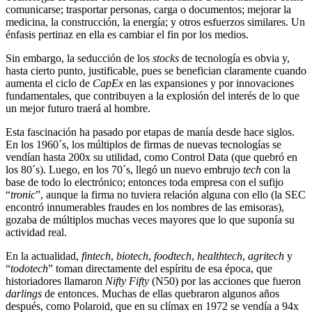
comunicarse; trasportar personas, carga o documentos; mejorar la
medicina, la construcción, la energía; y otros esfuerzos similares. Un
énfasis pertinaz en ella es cambiar el fin por los medios.
Sin embargo, la seducción de los
stocks
de tecnología es obvia y,
hasta cierto punto, justificable, pues se benefician claramente cuando
aumenta el ciclo de
CapEx
en las expansiones y por innovaciones
fundamentales, que contribuyen a la explosión del interés de lo que
un mejor futuro traerá al hombre.
Esta fascinación ha pasado por etapas de manía desde hace siglos.
En los 1960´s, los múltiplos de firmas de nuevas tecnologías se
vendían hasta 200x su utilidad, como Control Data (que quebró en
los 80´s). Luego, en los 70´s, llegó un nuevo embrujo
tech
con la
base de todo lo electrónico; entonces toda empresa con el sufijo
“
tronic
”, aunque la firma no tuviera relación alguna con ello (la SEC
encontró innumerables fraudes en los nombres de las emisoras),
gozaba de múltiplos muchas veces mayores que lo que suponía su
actividad real.
En la actualidad,
fintech
,
biotech
,
foodtech
,
healthtech
,
agritech
y
“
todotech
” toman directamente del espíritu de esa época, que
historiadores llamaron
Nifty Fifty
(N50) por las acciones que fueron
darlings
de entonces. Muchas de ellas quebraron algunos años
después, como Polaroid, que en su clímax en 1972 se vendía a 94x