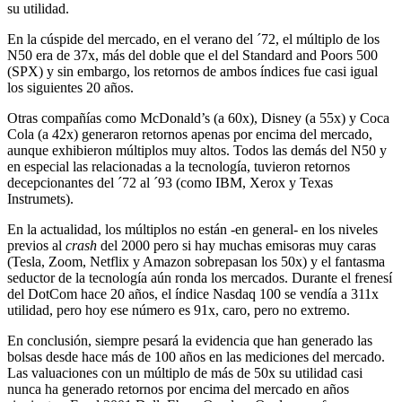
su utilidad.
En la cúspide del mercado, en el verano del ´72, el múltiplo de los
N50 era de 37x, más del doble que el del Standard and Poors 500
(SPX) y sin embargo, los retornos de ambos índices fue casi igual
los siguientes 20 años.
Otras compañías como McDonald’s (a 60x), Disney (a 55x) y Coca
Cola (a 42x) generaron retornos apenas por encima del mercado,
aunque exhibieron múltiplos muy altos. Todos las demás del N50 y
en especial las relacionadas a la tecnología, tuvieron retornos
decepcionantes del ´72 al ´93 (como IBM, Xerox y Texas
Instrumets).
En la actualidad, los múltiplos no están -en general- en los niveles
previos al
crash
del 2000 pero si hay muchas emisoras muy caras
(Tesla, Zoom, Netflix y Amazon sobrepasan los 50x) y el fantasma
seductor de la tecnología aún ronda los mercados. Durante el frenesí
del DotCom hace 20 años, el índice Nasdaq 100 se vendía a 311x
utilidad, pero hoy ese número es 91x, caro, pero no extremo.
En conclusión, siempre pesará la evidencia que han generado las
bolsas desde hace más de 100 años en las mediciones del mercado.
Las valuaciones con un múltiplo de más de 50x su utilidad casi
nunca ha generado retornos por encima del mercado en años