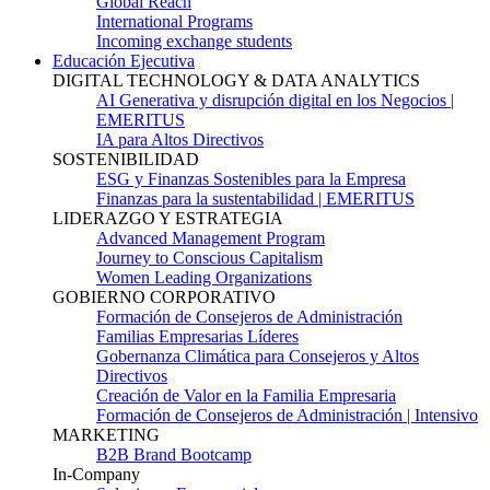
Global Reach
International Programs
Incoming exchange students
Educación Ejecutiva
DIGITAL TECHNOLOGY & DATA ANALYTICS
AI Generativa y disrupción digital en los Negocios |
EMERITUS
IA para Altos Directivos
SOSTENIBILIDAD
ESG y Finanzas Sostenibles para la Empresa
Finanzas para la sustentabilidad | EMERITUS
LIDERAZGO Y ESTRATEGIA
Advanced Management Program
Journey to Conscious Capitalism
Women Leading Organizations
GOBIERNO CORPORATIVO
Formación de Consejeros de Administración
Familias Empresarias Líderes
Gobernanza Climática para Consejeros y Altos
Directivos
Creación de Valor en la Familia Empresaria
Formación de Consejeros de Administración | Intensivo
MARKETING
B2B Brand Bootcamp
In-Company