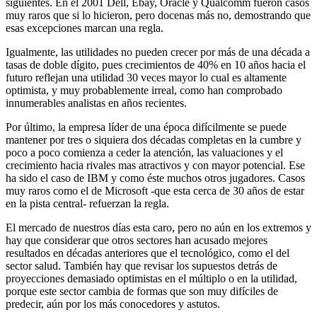
siguientes. En el 2001 Dell, Ebay, Oracle y Qualcomm fueron casos
muy raros que si lo hicieron, pero docenas más no, demostrando que
esas excepciones marcan una regla.
Igualmente, las utilidades no pueden crecer por más de una década a
tasas de doble dígito, pues crecimientos de 40% en 10 años hacia el
futuro reflejan una utilidad 30 veces mayor lo cual es altamente
optimista, y muy probablemente irreal, como han comprobado
innumerables analistas en años recientes.
Por último, la empresa líder de una época difícilmente se puede
mantener por tres o siquiera dos décadas completas en la cumbre y
poco a poco comienza a ceder la atención, las valuaciones y el
crecimiento hacia rivales mas atractivos y con mayor potencial. Ese
ha sido el caso de IBM y como éste muchos otros jugadores. Casos
muy raros como el de Microsoft -que esta cerca de 30 años de estar
en la pista central- refuerzan la regla.
El mercado de nuestros días esta caro, pero no aún en los extremos y
hay que considerar que otros sectores han acusado mejores
resultados en décadas anteriores que el tecnológico, como el del
sector salud. También hay que revisar los supuestos detrás de
proyecciones demasiado optimistas en el múltiplo o en la utilidad,
porque este sector cambia de formas que son muy difíciles de
predecir, aún por los más conocedores y astutos.