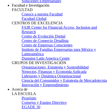
Soluciones Empresariales
Facultad e Investigación
FACULTAD
Conoce a nuestra Facultad
Facultad Global
CENTROS DE EXCELENCIA
FAIR Center for Financial Access, Inclusion and
Research
Centro de Evolución Digital
Centro de Comercio Detallista
Centro de Empresas Conscientes
Instituto de Familias Empresarias para México y
Latinoamérica
Dunning Latin America Centre
GRUPOS DE INVESTIGACIÓN
Organizaciones, Estrategia y Sostenibilidad
Negocios, Finanzas y Economía Aplicada
Liderazgo y Dinámica Organizacional
Ciencia del Consumidor y Estrategia de Mercadotecnia
Innovación y Emprendimiento
Acerca de
LA ESCUELA
Propósito
Consejos y Equipo Directivo
EGADE 30