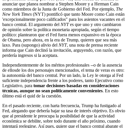
anunciar que planea nombrar a Stephen Moore y a Herman Cain
como miembros de la Junta de Gobierno del Fed. Por ejemplo,
The
New York Times
(NYT) pontificó que tanto Moore como Cain están
'excepcionalmente poco calificados" para los asientos vacantes en el
banco central. El argumento del
NYT
es que uno y otro cambiaron
de opinión sobre la política monetaria apropiada, según el tiempo
político: plantearon que el Fed fuera menos expansivo en la época
de Obama, pero ahora, en la era de Trump, quieren que sea más
laxo. Para (supongo) alivio del
NYT
, una nota de prensa reciente
informa que Cain declinó la invitación, arguyendo, con razón, que
perdería ingresos si la aceptara.
Independientemente de los méritos profesionales --o de la ausencia
de ellosde los dos personajes mencionados, el tema de veras es otro:
la autonomía del banco central. Por un lado, la Ley le otorga al Fed
suficiente independencia frente a los poderes, tanto Ejecutivo como
Legislativo, para
tomar decisiones basadas en consideraciones
técnicas, aunque no sean políticamente convenientes
. En esto
último está el quid de la cuestión.
En el pasado reciente, con harta frecuencia, Trump ha fustigado al
Fed, alegando que debería bajar su tasa de interés objetivo. Es obvio
que al presidente le preocupa la posibilidad de que la actividad
económica se debilite, sobre todo durante el año próximo, cuando
intentará reelegirse. Así pues, quiere que el banco central abarate el