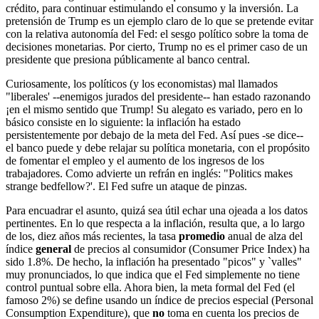
crédito, para continuar estimulando el consumo y la inversión. La
pretensión de Trump es un ejemplo claro de lo que se pretende evitar
con la relativa autonomía del Fed: el sesgo político sobre la toma de
decisiones monetarias. Por cierto, Trump no es el primer caso de un
presidente que presiona públicamente al banco central.
Curiosamente, los políticos (y los economistas) mal llamados
"liberales' --enemigos jurados del presidente-- han estado razonando
¡en el mismo sentido que Trump! Su alegato es variado, pero en lo
básico consiste en lo siguiente: la inflación ha estado
persistentemente por debajo de la meta del Fed. Así pues -se dice--
el banco puede y debe relajar su política monetaria, con el propósito
de fomentar el empleo y el aumento de los ingresos de los
trabajadores. Como advierte un refrán en inglés: "Politics makes
strange bedfellow?'. El Fed sufre un ataque de pinzas.
Para encuadrar el asunto, quizá sea útil echar una ojeada a los datos
pertinentes. En lo que respecta a la inflación, resulta que, a lo largo
de los, diez años más recientes, la tasa
promedio
anual de alza del
índice
general
de precios al consumidor (Consumer Price Index) ha
sido 1.8%. De hecho, la inflación ha presentado "picos" y `valles"
muy pronunciados, lo que indica que el Fed simplemente no tiene
control puntual sobre ella. Ahora bien, la meta formal del Fed (el
famoso 2%) se define usando un índice de precios especial (Personal
Consumption Expenditure), que
no
toma en cuenta los precios de