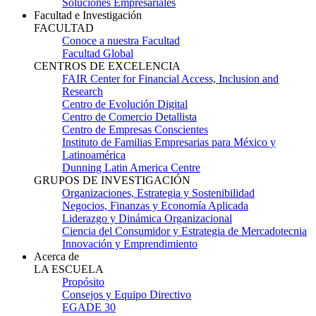
Soluciones Empresariales
Facultad e Investigación
FACULTAD
Conoce a nuestra Facultad
Facultad Global
CENTROS DE EXCELENCIA
FAIR Center for Financial Access, Inclusion and
Research
Centro de Evolución Digital
Centro de Comercio Detallista
Centro de Empresas Conscientes
Instituto de Familias Empresarias para México y
Latinoamérica
Dunning Latin America Centre
GRUPOS DE INVESTIGACIÓN
Organizaciones, Estrategia y Sostenibilidad
Negocios, Finanzas y Economía Aplicada
Liderazgo y Dinámica Organizacional
Ciencia del Consumidor y Estrategia de Mercadotecnia
Innovación y Emprendimiento
Acerca de
LA ESCUELA
Propósito
Consejos y Equipo Directivo
EGADE 30