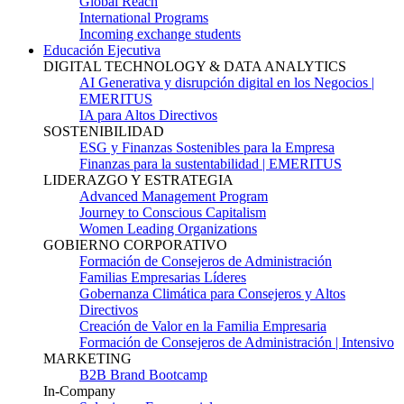
Global Reach
International Programs
Incoming exchange students
Educación Ejecutiva
DIGITAL TECHNOLOGY & DATA ANALYTICS
AI Generativa y disrupción digital en los Negocios |
EMERITUS
IA para Altos Directivos
SOSTENIBILIDAD
ESG y Finanzas Sostenibles para la Empresa
Finanzas para la sustentabilidad | EMERITUS
LIDERAZGO Y ESTRATEGIA
Advanced Management Program
Journey to Conscious Capitalism
Women Leading Organizations
GOBIERNO CORPORATIVO
Formación de Consejeros de Administración
Familias Empresarias Líderes
Gobernanza Climática para Consejeros y Altos
Directivos
Creación de Valor en la Familia Empresaria
Formación de Consejeros de Administración | Intensivo
MARKETING
B2B Brand Bootcamp
In-Company