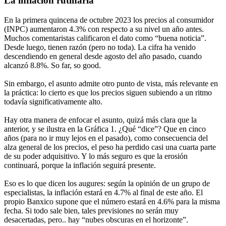
La inflación rutinaria
En la primera quincena de octubre 2023 los precios al consumidor
(INPC) aumentaron 4.3% con respecto a su nivel un año antes.
Muchos comentaristas calificaron el dato como “buena noticia”.
Desde luego, tienen razón (pero no toda). La cifra ha venido
descendiendo en general desde agosto del año pasado, cuando
alcanzó 8.8%. So far, so good.
Sin embargo, el asunto admite otro punto de vista, más relevante en
la práctica: lo cierto es que los precios siguen subiendo a un ritmo
todavía significativamente alto.
Hay otra manera de enfocar el asunto, quizá más clara que la
anterior, y se ilustra en la Gráfica 1. ¿Qué “dice”? Que en cinco
años (para no ir muy lejos en el pasado), como consecuencia del
alza general de los precios, el peso ha perdido casi una cuarta parte
de su poder adquisitivo. Y lo más seguro es que la erosión
continuará, porque la inflación seguirá presente.
Eso es lo que dicen los augures: según la opinión de un grupo de
especialistas, la inflación estará en 4.7% al final de este año. El
propio Banxico supone que el número estará en 4.6% para la misma
fecha. Si todo sale bien, tales previsiones no serán muy
desacertadas, pero.. hay “nubes obscuras en el horizonte”.