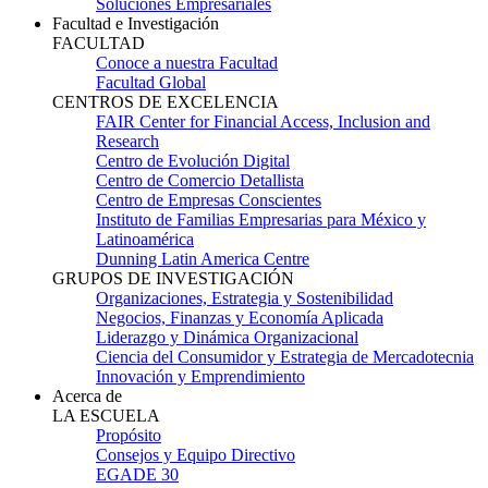
Soluciones Empresariales
Facultad e Investigación
FACULTAD
Conoce a nuestra Facultad
Facultad Global
CENTROS DE EXCELENCIA
FAIR Center for Financial Access, Inclusion and
Research
Centro de Evolución Digital
Centro de Comercio Detallista
Centro de Empresas Conscientes
Instituto de Familias Empresarias para México y
Latinoamérica
Dunning Latin America Centre
GRUPOS DE INVESTIGACIÓN
Organizaciones, Estrategia y Sostenibilidad
Negocios, Finanzas y Economía Aplicada
Liderazgo y Dinámica Organizacional
Ciencia del Consumidor y Estrategia de Mercadotecnia
Innovación y Emprendimiento
Acerca de
LA ESCUELA
Propósito
Consejos y Equipo Directivo
EGADE 30