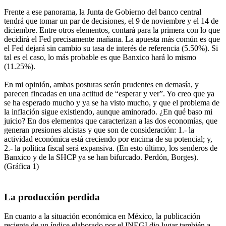
Frente a ese panorama, la Junta de Gobierno del banco central
tendrá que tomar un par de decisiones, el 9 de noviembre y el 14 de
diciembre. Entre otros elementos, contará para la primera con lo que
decidirá el Fed precisamente mañana. La apuesta más común es que
el Fed dejará sin cambio su tasa de interés de referencia (5.50%). Si
tal es el caso, lo más probable es que Banxico hará lo mismo
(11.25%).
En mi opinión, ambas posturas serán prudentes en demasía, y
parecen fincadas en una actitud de “esperar y ver”. Yo creo que ya
se ha esperado mucho y ya se ha visto mucho, y que el problema de
la inflación sigue existiendo, aunque aminorado. ¿En qué baso mi
juicio? En dos elementos que caracterizan a las dos economías, que
generan presiones alcistas y que son de consideración: 1.- la
actividad económica está creciendo por encima de su potencial; y,
2.- la política fiscal será expansiva. (En esto último, los senderos de
Banxico y de la SHCP ya se han bifurcado. Perdón, Borges).
(Gráfica 1)
La producción perdida
En cuanto a la situación económica en México, la publicación
reciente de un índice elaborado por el INEGI dio lugar también a