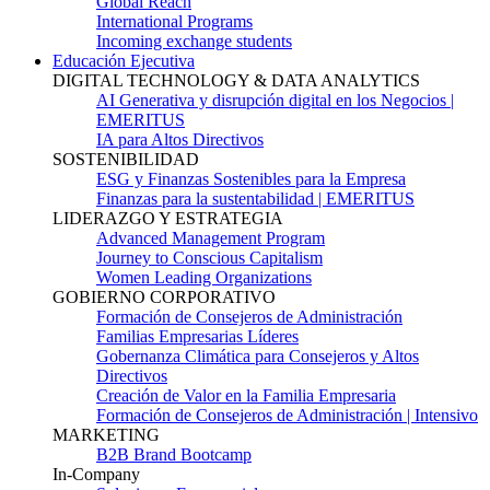
Global Reach
International Programs
Incoming exchange students
Educación Ejecutiva
DIGITAL TECHNOLOGY & DATA ANALYTICS
AI Generativa y disrupción digital en los Negocios |
EMERITUS
IA para Altos Directivos
SOSTENIBILIDAD
ESG y Finanzas Sostenibles para la Empresa
Finanzas para la sustentabilidad | EMERITUS
LIDERAZGO Y ESTRATEGIA
Advanced Management Program
Journey to Conscious Capitalism
Women Leading Organizations
GOBIERNO CORPORATIVO
Formación de Consejeros de Administración
Familias Empresarias Líderes
Gobernanza Climática para Consejeros y Altos
Directivos
Creación de Valor en la Familia Empresaria
Formación de Consejeros de Administración | Intensivo
MARKETING
B2B Brand Bootcamp
In-Company