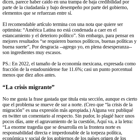
dicen, parece haber caído en una trampa de baja credibilidad por
parte de la ciudadanía y bajo desempeño por parte del gobierno,
elementos que se refuerzan entre sí.
El recomendable artículo termina con una nota que quiere ser
optimista: “América Latina no está condenada a caer en el
estancamiento y el deterioro político”. Sin embargo, para pensar en
mejores resultados “se requieren buenos políticos, buenas políticas y
buena suerte”, Por desgracia --agrego yo, en plena desesperanza--
son ingredientes muy escasos.
PS.: En 2022, el tamaño de la economía mexicana, expresada como
fracción de la estadounidense fue 11.6%; casi un punto porcentual
menos que diez años antes.
“La crisis migrante”
No me gusta la frase gastada que titula esta sección, aunque es cierto
que el problema se mueve de sur a norte. (Creo que “la crisis de la
migración” es una expresión más apropiada.) Alguna vez publiqué
en twitter un comentario al respecto. Sin pudor, lo plagié hace unos
pocos días, ante el agravamiento de la cuestión, Aquí va, a la letra:
“La enorme tragedia que se desarrolla en la frontera norte es
responsabilidad directa e imperdonable de la torpeza política,
económica y social de los gobiernos de los países origen de los