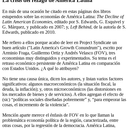
La crisis del rezago de América Latina
En más de una ocasión he citado en estas páginas dos libros
estupendos sobre las economías de América Latina:
The Decline of
Latin American Economies
, editado por S. Edwards, G. Esquivel y
G. Márquez, y publicado en 2007; y,
Left Behind
, de la autoría de S.
Edwards, publicado en 2010.
Me refiero a ellos porque acabo de leer en Project Syndicate un
buen artículo ("Latin America's Growth Conundrum"), escrito por
Arminio Fraga, Guillermo Ortiz y Andrés Velasco (FOV), tres
economistas muy distinguidos y experimentados. Su tema es el
retraso económico persistente de América Latina en comparación
con Estados Unidos. ¿A qué lo atribuyen?
No tiene una causa única, dicen los autores, y listan varios factores
significativos: algunos macroeconómicos (la situación fiscal, la
deuda, la inflación); y, otros microeconómicos (las distorsiones en
los mercados de bienes y de servicios). A ellos agregan el efecto de
(sic) “políticas sociales diseñadas pobremente” y, “para empeorar las
cosas, el incremento de la violencia”.
Mención aparte merece el énfasis de FOV en lo que llaman la
problemática economía política de la región, caracterizada, entre
otras cosas, por la regresión de la democracia. América Latina,