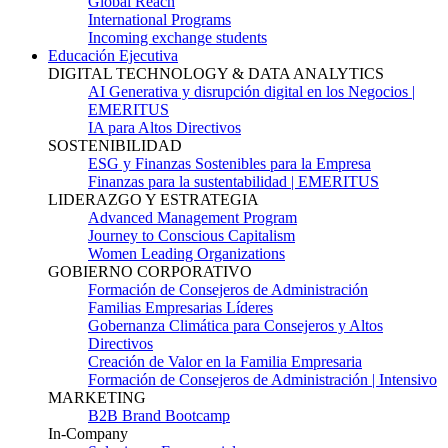
Global Reach
International Programs
Incoming exchange students
Educación Ejecutiva
DIGITAL TECHNOLOGY & DATA ANALYTICS
AI Generativa y disrupción digital en los Negocios |
EMERITUS
IA para Altos Directivos
SOSTENIBILIDAD
ESG y Finanzas Sostenibles para la Empresa
Finanzas para la sustentabilidad | EMERITUS
LIDERAZGO Y ESTRATEGIA
Advanced Management Program
Journey to Conscious Capitalism
Women Leading Organizations
GOBIERNO CORPORATIVO
Formación de Consejeros de Administración
Familias Empresarias Líderes
Gobernanza Climática para Consejeros y Altos
Directivos
Creación de Valor en la Familia Empresaria
Formación de Consejeros de Administración | Intensivo
MARKETING
B2B Brand Bootcamp
In-Company