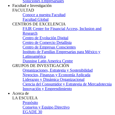
Soluciones Empresariales
Facultad e Investigación
FACULTAD
Conoce a nuestra Facultad
Facultad Global
CENTROS DE EXCELENCIA
FAIR Center for Financial Access, Inclusion and
Research
Centro de Evolución Digital
Centro de Comercio Detallista
Centro de Empresas Conscientes
Instituto de Familias Empresarias para México y
Latinoamérica
Dunning Latin America Centre
GRUPOS DE INVESTIGACIÓN
Organizaciones, Estrategia y Sostenibilidad
Negocios, Finanzas y Economía Aplicada
Liderazgo y Dinámica Organizacional
Ciencia del Consumidor y Estrategia de Mercadotecnia
Innovación y Emprendimiento
Acerca de
LA ESCUELA
Propósito
Consejos y Equipo Directivo
EGADE 30