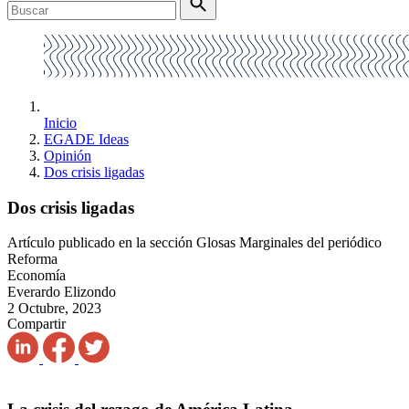
Inicio
EGADE Ideas
Opinión
Dos crisis ligadas
Dos crisis ligadas
Artículo publicado en la sección Glosas Marginales del periódico
Reforma
Economía
Everardo Elizondo
2 Octubre, 2023
Compartir