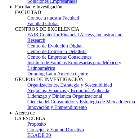
Soluciones Empresariales
Facultad e Investigación
FACULTAD
Conoce a nuestra Facultad
Facultad Global
CENTROS DE EXCELENCIA
FAIR Center for Financial Access, Inclusion and
Research
Centro de Evolución Digital
Centro de Comercio Detallista
Centro de Empresas Conscientes
Instituto de Familias Empresarias para México y
Latinoamérica
Dunning Latin America Centre
GRUPOS DE INVESTIGACIÓN
Organizaciones, Estrategia y Sostenibilidad
Negocios, Finanzas y Economía Aplicada
Liderazgo y Dinámica Organizacional
Ciencia del Consumidor y Estrategia de Mercadotecnia
Innovación y Emprendimiento
Acerca de
LA ESCUELA
Propósito
Consejos y Equipo Directivo
EGADE 30