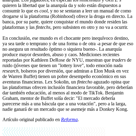
quieren la libertad que la anarquía da y solo están dispuestos a
consumir lo que es
cool
, y no se sentaran a leer un manual de como
drogarse si la plataforma (Robinhood) ofrece la droga en directo. La
banca, por su parte, quiere conquistar el mundo donde residen las
plataformas y las
fintechs
, pero subsisten en otro y no va a ocurrir.
En conclusión, ese mundo es el chocante pero inequívoco destino,
ya sea tarde o temprano y de una forma o de otra -a pesar de que eso
no asegura un resultado óptimo o siquiera bueno-. La anarquía
produce mayor desorden, abuso y caos. Mediciones recientes
reportadas por Kathleen DeRose de NYU, muestran que
traders
de
ruido (jóvenes que tienen un "lottery love", todo emoción nada
research
, bolseros por diversión, que admiran a Elon Musk en vez
de Warren Buffet) tienen un pobre desempeño económico en sus
aventuras financieras. Lex Sokolin, un
fintecho
aguzado opina que
las plataformas ofrecen inclusión financiera favorable, pero deberían
dar también educación, al menos al modo de TikTok. Benjamin
Graham, mentor de Buffet solía decir: "El mercado debería
parecerse más a una báscula que a una votación", pero a la larga,
nadie ganará de un mercado que se asemeje más a Donkey Kong.
Artículo original publicado en
Reforma
.