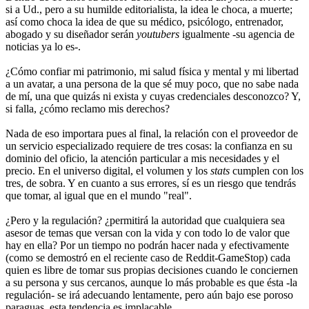
si a Ud., pero a su humilde editorialista, la idea le choca, a muerte;
así como choca la idea de que su médico, psicólogo, entrenador,
abogado y su diseñador serán
youtubers
igualmente -su agencia de
noticias ya lo es-.
¿Cómo confiar mi patrimonio, mi salud física y mental y mi libertad
a un avatar, a una persona de la que sé muy poco, que no sabe nada
de mí, una que quizás ni exista y cuyas credenciales desconozco? Y,
si falla, ¿cómo reclamo mis derechos?
Nada de eso importara pues al final, la relación con el proveedor de
un servicio especializado requiere de tres cosas: la confianza en su
dominio del oficio, la atención particular a mis necesidades y el
precio. En el universo digital, el volumen y los
stats
cumplen con los
tres, de sobra. Y en cuanto a sus errores, sí es un riesgo que tendrás
que tomar, al igual que en el mundo "real".
¿Pero y la regulación? ¿permitirá la autoridad que cualquiera sea
asesor de temas que versan con la vida y con todo lo de valor que
hay en ella? Por un tiempo no podrán hacer nada y efectivamente
(como se demostró en el reciente caso de Reddit-GameStop) cada
quien es libre de tomar sus propias decisiones cuando le conciernen
a su persona y sus cercanos, aunque lo más probable es que ésta -la
regulación- se irá adecuando lentamente, pero aún bajo ese poroso
paraguas, esta tendencia es implacable.