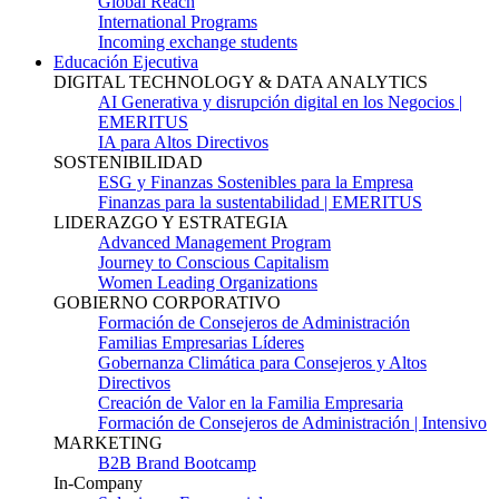
Global Reach
International Programs
Incoming exchange students
Educación Ejecutiva
DIGITAL TECHNOLOGY & DATA ANALYTICS
AI Generativa y disrupción digital en los Negocios |
EMERITUS
IA para Altos Directivos
SOSTENIBILIDAD
ESG y Finanzas Sostenibles para la Empresa
Finanzas para la sustentabilidad | EMERITUS
LIDERAZGO Y ESTRATEGIA
Advanced Management Program
Journey to Conscious Capitalism
Women Leading Organizations
GOBIERNO CORPORATIVO
Formación de Consejeros de Administración
Familias Empresarias Líderes
Gobernanza Climática para Consejeros y Altos
Directivos
Creación de Valor en la Familia Empresaria
Formación de Consejeros de Administración | Intensivo
MARKETING
B2B Brand Bootcamp
In-Company