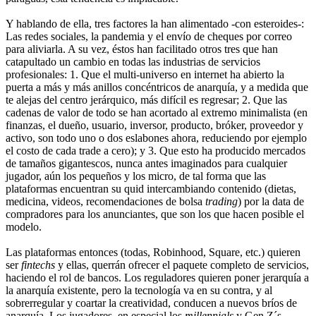
Y hablando de ella, tres factores la han alimentado -con esteroides-:
Las redes sociales, la pandemia y el envío de cheques por correo
para aliviarla. A su vez, éstos han facilitado otros tres que han
catapultado un cambio en todas las industrias de servicios
profesionales: 1. Que el multi-universo en internet ha abierto la
puerta a más y más anillos concéntricos de anarquía, y a medida que
te alejas del centro jerárquico, más difícil es regresar; 2. Que las
cadenas de valor de todo se han acortado al extremo minimalista (en
finanzas, el dueño, usuario, inversor, producto, bróker, proveedor y
activo, son todo uno o dos eslabones ahora, reduciendo por ejemplo
el costo de cada trade a cero); y 3. Que esto ha producido mercados
de tamaños gigantescos, nunca antes imaginados para cualquier
jugador, aún los pequeños y los micro, de tal forma que las
plataformas encuentran su quid intercambiando contenido (dietas,
medicina, videos, recomendaciones de bolsa
trading
) por la data de
compradores para los anunciantes, que son los que hacen posible el
modelo.
Las plataformas entonces (todas, Robinhood, Square, etc.) quieren
ser
fintechs
y ellas, querrán ofrecer el paquete completo de servicios,
haciendo el rol de bancos. Los reguladores quieren poner jerarquía a
la anarquía existente, pero la tecnología va en su contra, y al
sobrerregular y coartar la creatividad, conducen a nuevos bríos de
anarquía. Los jugadores, en especial los
millennials
y Gen Z´s