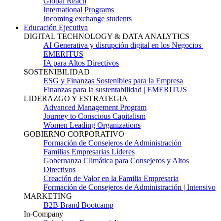
Global Reach
International Programs
Incoming exchange students
Educación Ejecutiva
DIGITAL TECHNOLOGY & DATA ANALYTICS
AI Generativa y disrupción digital en los Negocios |
EMERITUS
IA para Altos Directivos
SOSTENIBILIDAD
ESG y Finanzas Sostenibles para la Empresa
Finanzas para la sustentabilidad | EMERITUS
LIDERAZGO Y ESTRATEGIA
Advanced Management Program
Journey to Conscious Capitalism
Women Leading Organizations
GOBIERNO CORPORATIVO
Formación de Consejeros de Administración
Familias Empresarias Líderes
Gobernanza Climática para Consejeros y Altos
Directivos
Creación de Valor en la Familia Empresaria
Formación de Consejeros de Administración | Intensivo
MARKETING
B2B Brand Bootcamp
In-Company