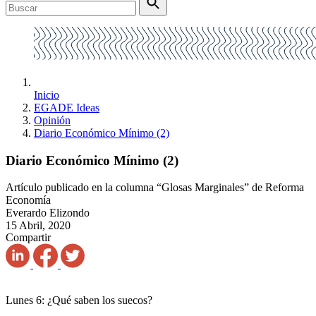
Inicio
EGADE Ideas
Opinión
Diario Económico Mínimo (2)
Diario Económico Mínimo (2)
Artículo publicado en la columna “Glosas Marginales” de Reforma
Economía
Everardo Elizondo
15 Abril, 2020
Compartir
Lunes 6: ¿Qué saben los suecos?