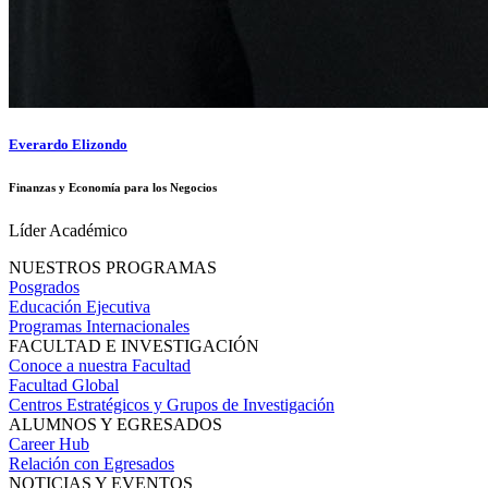
Everardo Elizondo
Finanzas y Economía para los Negocios
Líder Académico
NUESTROS PROGRAMAS
Posgrados
Educación Ejecutiva
Programas Internacionales
FACULTAD E INVESTIGACIÓN
Conoce a nuestra Facultad
Facultad Global
Centros Estratégicos y Grupos de Investigación
ALUMNOS Y EGRESADOS
Career Hub
Relación con Egresados
NOTICIAS Y EVENTOS