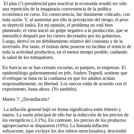
El plan (?) presidencial para reactivar la economía resultó ser sólo
una repetición de la imaginaria conveniencia de la política
económica en curso. En consecuencia, fue duramente criticado, con
toda razón. Y, al aumentar por ello la percepción del riesgo, el peso
se depreció (más). En mi opinión, el problema no está bien
planteado: el virus inició un golpe negativo a la producción, que se
intensificó después por los cierres decretados por los gobiernos.
Luego, derivó en un debilitamiento relativo del consumo y de la
inversión. Por tanto, el énfasis debe ponerse en facilitar el reinicio de
toda la actividad productiva, en el menor tiempo posible, cuidando
la salud de los trabajadores.
En Suecia no se han cerrado escuelas, ni parques, ni empresas. El
epidemiólogo gubernamental en jefe, Anders Tegnell, sostiene que
el enfoque se basa en la confianza en que los adultos actúan
responsablemente, en libertad. Los suecos están de acuerdo con el
experimento, hasta ahora. (Yo también).
Martes 7: ¿Desinflación?
La inflación general bajó en forma significativa entre febrero y
marzo. La razón principal de ello fue la reducción de los precios de
los energéticos (-3.1%). En contraste, los precios de los productos
agropecuarios se dispararon (10%). La llamada inflación
subyacente, (que excluye los dos rubros mencionados), descendió