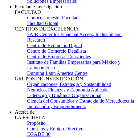
Soluciones Empresariales
Facultad e Investigación
FACULTAD
Conoce a nuestra Facultad
Facultad Global
CENTROS DE EXCELENCIA
FAIR Center for Financial Access, Inclusion and
Research
Centro de Evolución Digital
Centro de Comercio Detallista
Centro de Empresas Conscientes
Instituto de Familias Empresarias para México y
Latinoamérica
Dunning Latin America Centre
GRUPOS DE INVESTIGACIÓN
Organizaciones, Estrategia y Sostenibilidad
Negocios, Finanzas y Economía Aplicada
Liderazgo y Dinámica Organizacional
Ciencia del Consumidor y Estrategia de Mercadotecnia
Innovación y Emprendimiento
Acerca de
LA ESCUELA
Propósito
Consejos y Equipo Directivo
EGADE 30