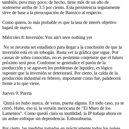
también, pero muy poco; de hecho, tiene más de un año de
sostenerse arriba de 3.5 por ciento. Esta persistencia seguramente
sirve de base a la preocupación de Banxico al respecto.
Como quiera, lo más probable es que la tasa de interés objetivo
bajará de nuevo.
Miércoles 8: Inversión: You ain't seen nothing yet
No se necesita ser estadístico para llegar a la conclusión de que la
inversión está en un tobogán. Basta ver la gráfica que sigue. Por
causas de sobra conocidas, no es pesimista conjeturar que el futuro
próximo será peor. Conforme se generalice el parón de la
producción y se agraven los problemas de liquidez, es lógico
suponer que la inversión se deteriorará. Por cierto, la caída de la
producción industrial en febrero, importante como fue, palidecerá
frente a lo que viene.
Jueves 9: Puerta
Quizá no hubo nunca, de veras, puerta alguna. En todo caso, ya se
cerró. Hubo, eso sí, la versión mexicana de "El Muro de los
Lamentos". Como quedó clara su inutilidad, la IP trabaja ahora en
un arduo enfoque sin dependencia. Enhorabuena.
Por cierto, las medidas tomadas en prácticamente todos los países