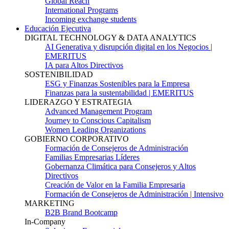
Global Reach
International Programs
Incoming exchange students
Educación Ejecutiva
DIGITAL TECHNOLOGY & DATA ANALYTICS
AI Generativa y disrupción digital en los Negocios |
EMERITUS
IA para Altos Directivos
SOSTENIBILIDAD
ESG y Finanzas Sostenibles para la Empresa
Finanzas para la sustentabilidad | EMERITUS
LIDERAZGO Y ESTRATEGIA
Advanced Management Program
Journey to Conscious Capitalism
Women Leading Organizations
GOBIERNO CORPORATIVO
Formación de Consejeros de Administración
Familias Empresarias Líderes
Gobernanza Climática para Consejeros y Altos
Directivos
Creación de Valor en la Familia Empresaria
Formación de Consejeros de Administración | Intensivo
MARKETING
B2B Brand Bootcamp
In-Company