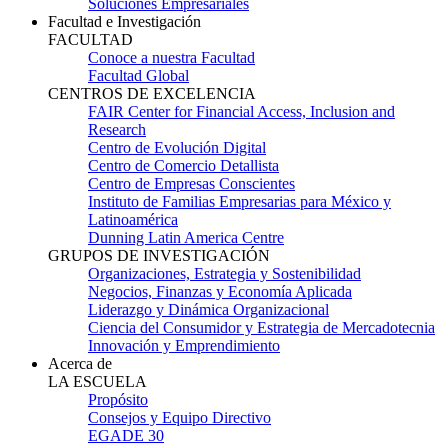
Soluciones Empresariales
Facultad e Investigación
FACULTAD
Conoce a nuestra Facultad
Facultad Global
CENTROS DE EXCELENCIA
FAIR Center for Financial Access, Inclusion and
Research
Centro de Evolución Digital
Centro de Comercio Detallista
Centro de Empresas Conscientes
Instituto de Familias Empresarias para México y
Latinoamérica
Dunning Latin America Centre
GRUPOS DE INVESTIGACIÓN
Organizaciones, Estrategia y Sostenibilidad
Negocios, Finanzas y Economía Aplicada
Liderazgo y Dinámica Organizacional
Ciencia del Consumidor y Estrategia de Mercadotecnia
Innovación y Emprendimiento
Acerca de
LA ESCUELA
Propósito
Consejos y Equipo Directivo
EGADE 30