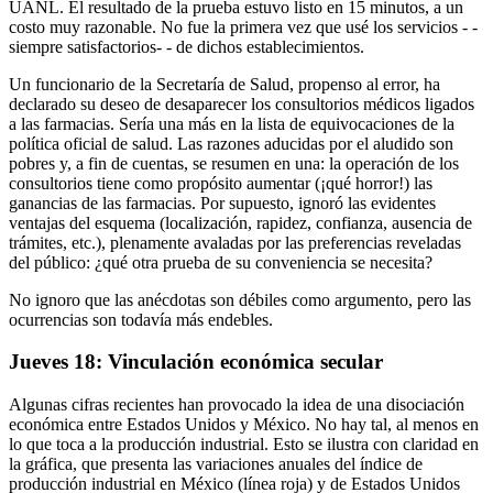
UANL. El resultado de la prueba estuvo listo en 15 minutos, a un
costo muy razonable. No fue la primera vez que usé los servicios - -
siempre satisfactorios- - de dichos establecimientos.
Un funcionario de la Secretaría de Salud, propenso al error, ha
declarado su deseo de desaparecer los consultorios médicos ligados
a las farmacias. Sería una más en la lista de equivocaciones de la
política oficial de salud. Las razones aducidas por el aludido son
pobres y, a fin de cuentas, se resumen en una: la operación de los
consultorios tiene como propósito aumentar (¡qué horror!) las
ganancias de las farmacias. Por supuesto, ignoró las evidentes
ventajas del esquema (localización, rapidez, confianza, ausencia de
trámites, etc.), plenamente avaladas por las preferencias reveladas
del público: ¿qué otra prueba de su conveniencia se necesita?
No ignoro que las anécdotas son débiles como argumento, pero las
ocurrencias son todavía más endebles.
Jueves 18: Vinculación económica secular
Algunas cifras recientes han provocado la idea de una disociación
económica entre Estados Unidos y México. No hay tal, al menos en
lo que toca a la producción industrial. Esto se ilustra con claridad en
la gráfica, que presenta las variaciones anuales del índice de
producción industrial en México (línea roja) y de Estados Unidos