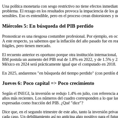
Una política monetaria con sesgo restrictivo no tiene efectos inmediatos
problema. El rezago en los resultados provoca la impaciencia de los go
sensibles. Eso es entendible, pero en el proceso crean distorsiones y
Miércoles 5: En búsqueda del PIB perdido
Pronosticar es una riesgosa costumbre profesional. Por ejemplo, en o
A este respecto, ya sabemos que la inflación del año pasado fue en rea
frágiles, pero tienen mercado.
El recuento anterior es oportuno porque otra institución internaciona
BM postula un aumento del PIB real de 1.8% en 2022, y de 1.5% y 2.
México en 2024 será prácticamente igual que el computado en 2018.
En 2025, andaremos "en búsqueda del tiempo perdido" (con perdón d
Jueves 6: Poco capital => Poco crecimiento
Según el INEGI, la inversión se redujo 1.4% en julio, con referencia 
años más recientes. Los números del cuadro corresponden a lo que las 
expresadas como fracción del PIB. ¿Qué "dice"?
Dice que, en el segundo trimestre de este año, tanto la inversión priv
cada caso. Un debilitamiento así no anticipa algo positivo para el futu