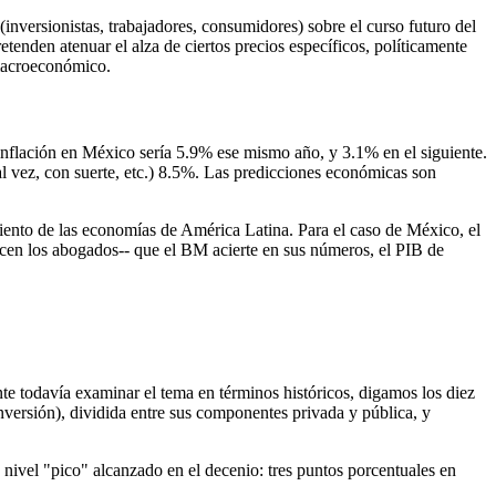
 (inversionistas, trabajadores, consumidores) sobre el curso futuro del
tenden atenuar el alza de ciertos precios específicos, políticamente
 macroeconómico.
inflación en México sería 5.9% ese mismo año, y 3.1% en el siguiente.
al vez, con suerte, etc.) 8.5%. Las predicciones económicas son
miento de las economías de América Latina. Para el caso de México, el
en los abogados-- que el BM acierte en sus números, el PIB de
nte todavía examinar el tema en términos históricos, digamos los diez
nversión), dividida entre sus componentes privada y pública, y
 nivel "pico" alcanzado en el decenio: tres puntos porcentuales en