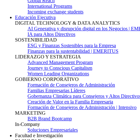
Global Reach
International Programs
Incoming exchange students
Educación Ejecutiva
DIGITAL TECHNOLOGY & DATA ANALYTICS
AI Generativa y disrupción digital en los Negocios | 
IA para Altos Directivos
SOSTENIBILIDAD
ESG y Finanzas Sostenibles para la Empresa
Finanzas para la sustentabilidad | EMERITUS
LIDERAZGO Y ESTRATEGIA
Advanced Management Program
Journey to Conscious Capitalism
Women Leading Organizations
GOBIERNO CORPORATIVO
Formación de Consejeros de Administración
Familias Empresarias Líderes
Gobernanza Climática para Consejeros y Altos Directivo
Creación de Valor en la Familia Empresaria
Formación de Consejeros de Administración | Intensivo
MARKETING
B2B Brand Bootcamp
In-Company
Soluciones Empresariales
Facultad e Investigación