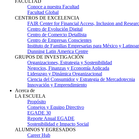
FACULTAD
Conoce a nuestra Facultad
Facultad Global
CENTROS DE EXCELENCIA
FAIR Center for Financial Access, Inclusion and Resear
Centro de Evolución Digital
Centro de Comercio Detallista
Centro de Empresas Conscientes
Instituto de Familias Empresarias para México y Latinoa
Dunning Latin America Centre
GRUPOS DE INVESTIGACIÓN
Organizaciones, Estrategia y Sostenibilidad
Negocios, Finanzas y Economía Aplicada
Liderazgo y Dinámica Organizacional
Ciencia del Consumidor y Estrategia de Mercadotecnia
Innovación y Emprendimiento
Acerca de
LA ESCUELA
Propósito
Consejos y Equipo Directivo
EGADE 30
Reporte Anual EGADE
Sostenibilidad e Impacto Social
ALUMNOS Y EGRESADOS
Career Hub