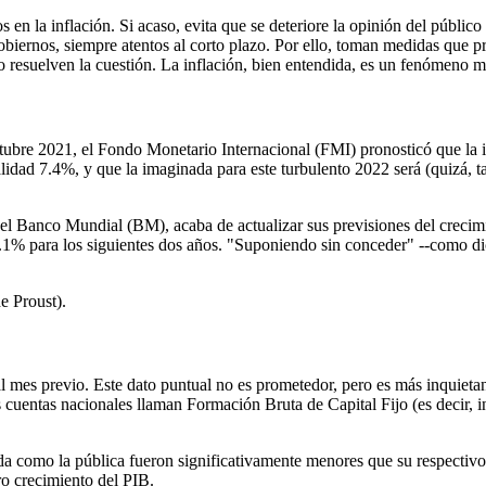
 en la inflación. Si acaso, evita que se deteriore la opinión del público
biernos, siempre atentos al corto plazo. Por ello, toman medidas que pre
 no resuelven la cuestión. La inflación, bien entendida, es un fenómeno
ctubre 2021, el Fondo Monetario Internacional (FMI) pronosticó que la 
lidad 7.4%, y que la imaginada para este turbulento 2022 será (quizá, t
l, el Banco Mundial (BM), acaba de actualizar sus previsiones del creci
1% para los siguientes dos años. "Suponiendo sin conceder" --como dic
e Proust).
al mes previo. Este dato puntual no es prometedor, pero es más inquieta
cuentas nacionales llaman Formación Bruta de Capital Fijo (es decir, i
ada como la pública fueron significativamente menores que su respectivo
ro crecimiento del PIB.