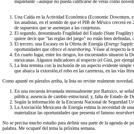
inquietante --aunque no pueda calificarse de veras como noved
Una Caída en la Actividad Económica (Economic Downturn, en el
los analistas, en el sentido de que el PIB de México crecerá e
de supuestos que se asemejan a las conjeturas.
El segundo, denominado Fragilidad del Estado (State Fragility)
quiere decir que "las reglas del juego" no están bien definidas
El tercero, una Escasez en la Oferta de Energía (
Energy Supply
oportunidades que ofrece el
nearshoring.
Véase al respecto la t
En cuarto lugar, entre los riesgos, los encuestados situaron la 
mexicanas. Algunos indicadores al respecto (el Gini, por ejempl
La lista termina con la inclusión de un aspecto evidente simple v
que abarca la extorsión,el robo en las carreteras, en las vías férre
Como apunté en párrafos arriba, la lista no reviste realmente novedad
En una encuesta levantada mensualmente por Banxico, se señalan
pública; ausencia de cambio estructural; y, falta de Estado de D
Según la información de la Encuesta Nacional de Seguridad Ur
La Asociación Mexicana de Energía estima la necesidad de una i
materializar las oportunidades que presenta el famoso
nearshor
No se precisa mucho estudio para definir una parte de la agenda de polí
palabra. Me ocuparé del tema la próxima semana.