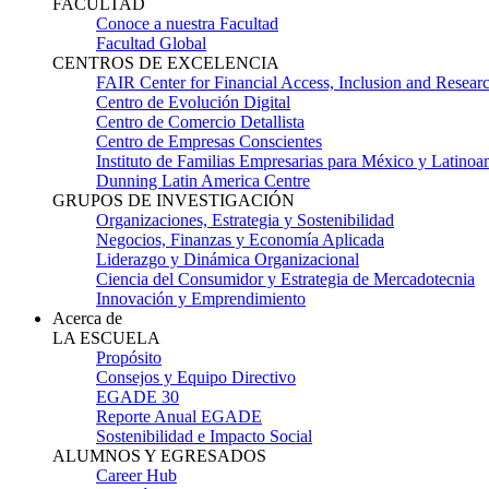
FACULTAD
Conoce a nuestra Facultad
Facultad Global
CENTROS DE EXCELENCIA
FAIR Center for Financial Access, Inclusion and Resear
Centro de Evolución Digital
Centro de Comercio Detallista
Centro de Empresas Conscientes
Instituto de Familias Empresarias para México y Latinoa
Dunning Latin America Centre
GRUPOS DE INVESTIGACIÓN
Organizaciones, Estrategia y Sostenibilidad
Negocios, Finanzas y Economía Aplicada
Liderazgo y Dinámica Organizacional
Ciencia del Consumidor y Estrategia de Mercadotecnia
Innovación y Emprendimiento
Acerca de
LA ESCUELA
Propósito
Consejos y Equipo Directivo
EGADE 30
Reporte Anual EGADE
Sostenibilidad e Impacto Social
ALUMNOS Y EGRESADOS
Career Hub