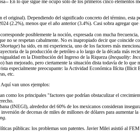
osa-- En lo que sigue me ocupo sólo de los primeros cinco elementos 
 original). Dependiendo del significado concreto del término, esta pe
n 2024 (2.2%), menos que el año anterior (3.4%). Casi sobra agregar qu
 corresponde posiblemente la noción, expresada con mucha frecuencia, 
, que no se respetan cabalmente. No es inapropiado decir que coincide c
 Shortage
) ha sido, en mi experiencia, uno de los factores más mencion
rayectoria de la producción de petróleo a lo largo de la década más recie
Desigualdad en la Distribución del Ingreso de la Riqueza (
Inequality: In
o) han mejorado, pero ciertamente la situación dista todavía de lo que 
ista especialmente preocupante: la Actividad Económica Ilícita (Illicit 
as, etc.
. Aquí van unos ejemplos:
 como los principales "factores que podrían obstaculizar el crecimient
erecho.
bana (INEGI), alrededor del 60% de los mexicanos consideran insegura
nversión de decenas de miles de millones de dólares para aumentar la c
ing
.
ticas públicas: los problemas son patentes. Javier Milei asistió al FEM y