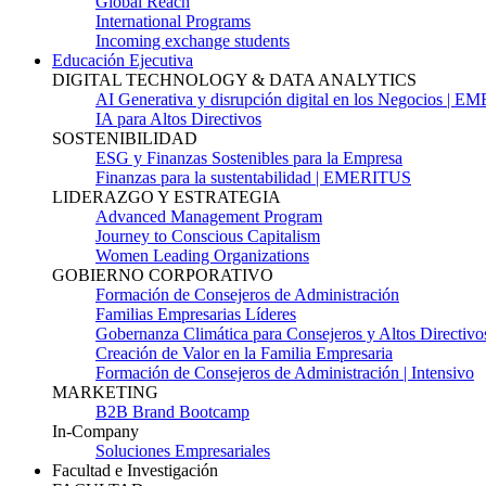
Global Reach
International Programs
Incoming exchange students
Educación Ejecutiva
DIGITAL TECHNOLOGY & DATA ANALYTICS
AI Generativa y disrupción digital en los Negocios | 
IA para Altos Directivos
SOSTENIBILIDAD
ESG y Finanzas Sostenibles para la Empresa
Finanzas para la sustentabilidad | EMERITUS
LIDERAZGO Y ESTRATEGIA
Advanced Management Program
Journey to Conscious Capitalism
Women Leading Organizations
GOBIERNO CORPORATIVO
Formación de Consejeros de Administración
Familias Empresarias Líderes
Gobernanza Climática para Consejeros y Altos Directivo
Creación de Valor en la Familia Empresaria
Formación de Consejeros de Administración | Intensivo
MARKETING
B2B Brand Bootcamp
In-Company
Soluciones Empresariales
Facultad e Investigación