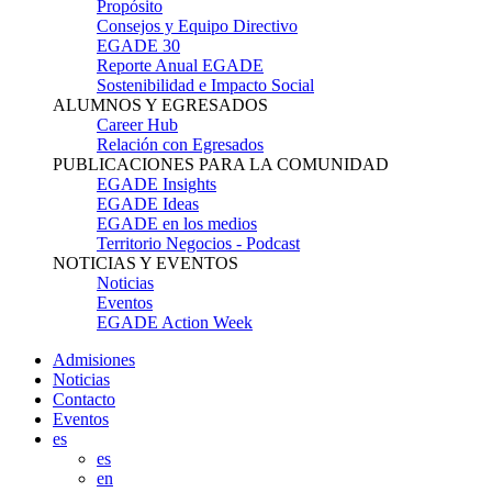
Propósito
Consejos y Equipo Directivo
EGADE 30
Reporte Anual EGADE
Sostenibilidad e Impacto Social
ALUMNOS Y EGRESADOS
Career Hub
Relación con Egresados
PUBLICACIONES PARA LA COMUNIDAD
EGADE Insights
EGADE Ideas
EGADE en los medios
Territorio Negocios - Podcast
NOTICIAS Y EVENTOS
Noticias
Eventos
EGADE Action Week
Admisiones
Noticias
Contacto
Eventos
es
es
en