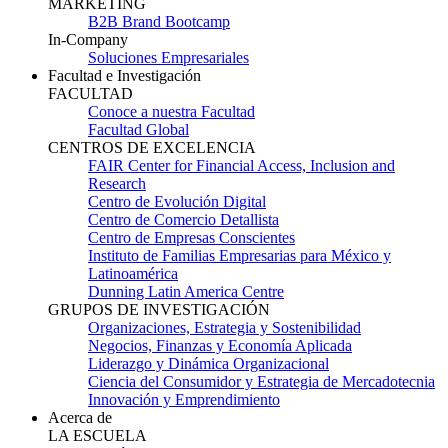
MARKETING
B2B Brand Bootcamp
In-Company
Soluciones Empresariales
Facultad e Investigación
FACULTAD
Conoce a nuestra Facultad
Facultad Global
CENTROS DE EXCELENCIA
FAIR Center for Financial Access, Inclusion and
Research
Centro de Evolución Digital
Centro de Comercio Detallista
Centro de Empresas Conscientes
Instituto de Familias Empresarias para México y
Latinoamérica
Dunning Latin America Centre
GRUPOS DE INVESTIGACIÓN
Organizaciones, Estrategia y Sostenibilidad
Negocios, Finanzas y Economía Aplicada
Liderazgo y Dinámica Organizacional
Ciencia del Consumidor y Estrategia de Mercadotecnia
Innovación y Emprendimiento
Acerca de
LA ESCUELA