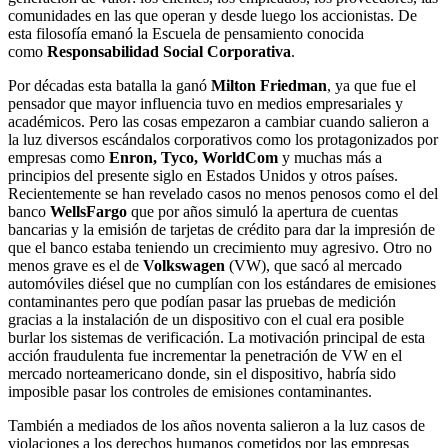
comunidades en las que operan y desde luego los accionistas. De
esta filosofía emanó la Escuela de pensamiento conocida
como
Responsabilidad Social Corporativa
.
Por décadas esta batalla la ganó
Milton Friedman
, ya que fue el
pensador que mayor influencia tuvo en medios empresariales y
académicos. Pero las cosas empezaron a cambiar cuando salieron a
la luz diversos escándalos corporativos como los protagonizados por
empresas como
Enron, Tyco, WorldCom
y muchas más a
principios del presente siglo en Estados Unidos y otros países.
Recientemente se han revelado casos no menos penosos como el del
banco
WellsFargo
que por años simuló la apertura de cuentas
bancarias y la emisión de tarjetas de crédito para dar la impresión de
que el banco estaba teniendo un crecimiento muy agresivo. Otro no
menos grave es el de
Volkswagen
(VW),
que sacó al mercado
automóviles diésel que no cumplían con los estándares de emisiones
contaminantes pero que podían pasar las pruebas de medición
gracias a la instalación de un dispositivo con el cual era posible
burlar los sistemas de verificación. La motivación principal de esta
acción fraudulenta fue incrementar la penetración de VW en el
mercado norteamericano donde, sin el dispositivo, habría sido
imposible pasar los controles de emisiones contaminantes.
También a mediados de los años noventa salieron a la luz casos de
violaciones a los derechos humanos cometidos por las empresas