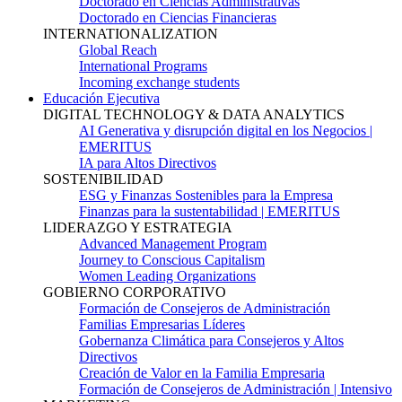
Doctorado en Ciencias Administrativas
Doctorado en Ciencias Financieras
INTERNATIONALIZATION
Global Reach
International Programs
Incoming exchange students
Educación Ejecutiva
DIGITAL TECHNOLOGY & DATA ANALYTICS
AI Generativa y disrupción digital en los Negocios |
EMERITUS
IA para Altos Directivos
SOSTENIBILIDAD
ESG y Finanzas Sostenibles para la Empresa
Finanzas para la sustentabilidad | EMERITUS
LIDERAZGO Y ESTRATEGIA
Advanced Management Program
Journey to Conscious Capitalism
Women Leading Organizations
GOBIERNO CORPORATIVO
Formación de Consejeros de Administración
Familias Empresarias Líderes
Gobernanza Climática para Consejeros y Altos
Directivos
Creación de Valor en la Familia Empresaria
Formación de Consejeros de Administración | Intensivo