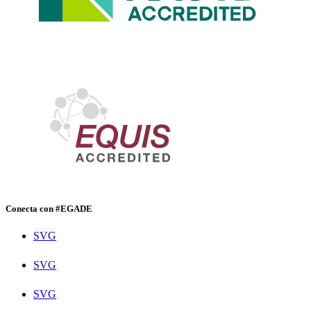
Conecta con #EGADE
SVG
SVG
SVG