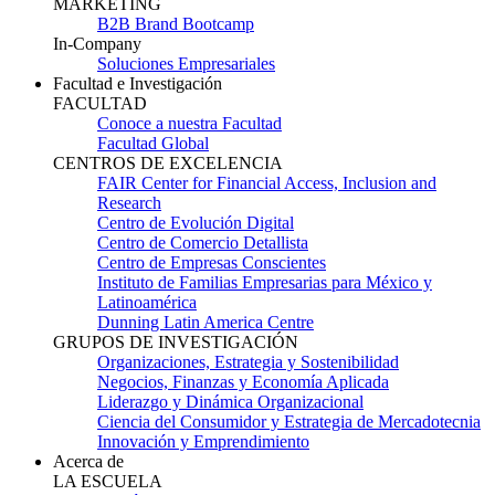
MARKETING
B2B Brand Bootcamp
In-Company
Soluciones Empresariales
Facultad e Investigación
FACULTAD
Conoce a nuestra Facultad
Facultad Global
CENTROS DE EXCELENCIA
FAIR Center for Financial Access, Inclusion and
Research
Centro de Evolución Digital
Centro de Comercio Detallista
Centro de Empresas Conscientes
Instituto de Familias Empresarias para México y
Latinoamérica
Dunning Latin America Centre
GRUPOS DE INVESTIGACIÓN
Organizaciones, Estrategia y Sostenibilidad
Negocios, Finanzas y Economía Aplicada
Liderazgo y Dinámica Organizacional
Ciencia del Consumidor y Estrategia de Mercadotecnia
Innovación y Emprendimiento
Acerca de
LA ESCUELA