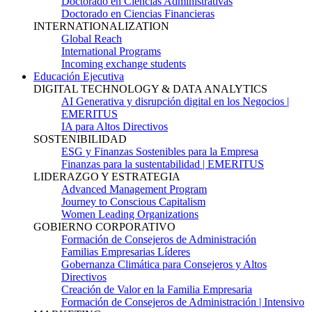
Doctorado en Ciencias Administrativas
Doctorado en Ciencias Financieras
INTERNATIONALIZATION
Global Reach
International Programs
Incoming exchange students
Educación Ejecutiva
DIGITAL TECHNOLOGY & DATA ANALYTICS
AI Generativa y disrupción digital en los Negocios |
EMERITUS
IA para Altos Directivos
SOSTENIBILIDAD
ESG y Finanzas Sostenibles para la Empresa
Finanzas para la sustentabilidad | EMERITUS
LIDERAZGO Y ESTRATEGIA
Advanced Management Program
Journey to Conscious Capitalism
Women Leading Organizations
GOBIERNO CORPORATIVO
Formación de Consejeros de Administración
Familias Empresarias Líderes
Gobernanza Climática para Consejeros y Altos
Directivos
Creación de Valor en la Familia Empresaria
Formación de Consejeros de Administración | Intensivo