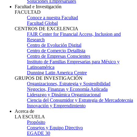
Soluciones Empresariales
Facultad e Investigación
FACULTAD
Conoce a nuestra Facultad
Facultad Global
CENTROS DE EXCELENCIA
FAIR Center for Financial Access, Inclusion and
Research
Centro de Evolución Digital
Centro de Comercio Detallista
Centro de Empresas Conscientes
Instituto de Familias Empresarias para México y
Latinoamérica
Dunning Latin America Centre
GRUPOS DE INVESTIGACIÓN
Organizaciones, Estrategia y Sostenibilidad
Negocios, Finanzas y Economía Aplicada
Liderazgo y Dinámica Organizacional
Ciencia del Consumidor y Estrategia de Mercadotecnia
Innovación y Emprendimiento
Acerca de
LA ESCUELA
Propósito
Consejos y Equipo Directivo
EGADE 30