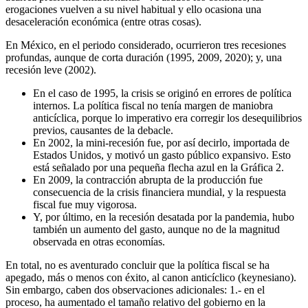
erogaciones vuelven a su nivel habitual y ello ocasiona una
desaceleración económica (entre otras cosas).
En México, en el periodo considerado, ocurrieron tres recesiones
profundas, aunque de corta duración (1995, 2009, 2020); y, una
recesión leve (2002).
En el caso de 1995, la crisis se originó en errores de política
internos. La política fiscal no tenía margen de maniobra
anticíclica, porque lo imperativo era corregir los desequilibrios
previos, causantes de la debacle.
En 2002, la mini-recesión fue, por así decirlo, importada de
Estados Unidos, y motivó un gasto público expansivo. Esto
está señalado por una pequeña flecha azul en la Gráfica 2.
En 2009, la contracción abrupta de la producción fue
consecuencia de la crisis financiera mundial, y la respuesta
fiscal fue muy vigorosa.
Y, por último, en la recesión desatada por la pandemia, hubo
también un aumento del gasto, aunque no de la magnitud
observada en otras economías.
En total, no es aventurado concluir que la política fiscal se ha
apegado, más o menos con éxito, al canon anticíclico (keynesiano).
Sin embargo, caben dos observaciones adicionales: 1.- en el
proceso, ha aumentado el tamaño relativo del gobierno en la