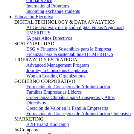
Global Reach
International Programs
Incoming exchange students
Educación Ejecutiva
DIGITAL TECHNOLOGY & DATA ANALYTICS
AI Generativa y disrupción digital en los Negocios |
EMERITUS
IA para Altos Directivos
SOSTENIBILIDAD
ESG y Finanzas Sostenibles para la Empresa
Finanzas para la sustentabilidad | EMERITUS
LIDERAZGO Y ESTRATEGIA
Advanced Management Program
Journey to Conscious Capitalism
Women Leading Organizations
GOBIERNO CORPORATIVO
Formación de Consejeros de Administración
Familias Empresarias Líderes
Gobernanza Climática para Consejeros y Altos
Directivos
Creación de Valor en la Familia Empresaria
Formación de Consejeros de Administración | Intensivo
MARKETING
B2B Brand Bootcamp
In-Company