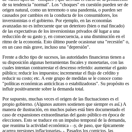
de su tendencia "normal". Los "choques" en cuestión pueden ser de
origen natural, como un terremoto o una pandemia, o pueden ser
causados por cambios en la conducta de los consumidores, los
inversionistas o el gobierno. Por ejemplo, en las economías
avanzadas no es infrecuente que un deterioro (bien o mal fincado)
de las expectativas de los inversionistas privados dé lugar a una
reducción de su gasto y, en consecuencia, a una disminución en el
ritmo de la economía. Esto último puede ocasionar una "recesión" o,
en un caso más grave, incluso una "depresión".
Frente a dicho tipo de sucesos, las autoridades financieras tienen a
su disposición algunas herramientas fiscales y monetarias, con las
cuales intentan contrarrestar el descenso referido: aumentar el gasto
público; reducir los impuestos; incrementar el flujo de crédito y
reducir su costo; etc. A este grupo de medidas se le conoce como
"políticas económicas anticíclicas o estabilizadoras". Su propósito es
influir positivamente sobre la demanda total.
Por supuesto, muchas veces el origen de las fluctuaciones es el
propio gobierno. (Algunos autores sostienen que siempre es así.) A
manera de ilustración, en muchos países está bien documentado el
caso de expansiones extraordinarias del gasto público en época de
elecciones. Esto se traduce en un impulso temporal de la demanda,
que reanima la actividad económica - -y, de paso, que típicamente
acarrea presiones inflacionarias- -. Pasados los comicios, las