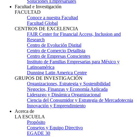
Soluciones Empresariales
Facultad e Investigación
FACULTAD
Conoce a nuestra Facultad
Facultad Global
CENTROS DE EXCELENCIA
FAIR Center for Financial Access, Inclusion and
Research
Centro de Evolución Digital
Centro de Comercio Detallista
Centro de Empresas Conscientes
Instituto de Familias Empresarias para México y
Latinoamérica
Dunning Latin America Centre
GRUPOS DE INVESTIGACIÓN
Organizaciones, Estrategia y Sostenibilidad
Negocios, Finanzas y Economía Aplicada
Liderazgo y Dinámica Organizacional
Ciencia del Consumidor y Estrategia de Mercadotecnia
Innovación y Emprendimiento
Acerca de
LA ESCUELA
Propósito
Consejos y Equipo Directivo
EGADE 30