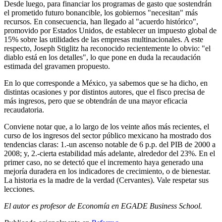
Desde luego, para financiar los programas de gasto que sostendrán
el prometido futuro bonancible, los gobiernos "necesitan" más
recursos. En consecuencia, han llegado al "acuerdo histórico",
promovido por Estados Unidos, de establecer un impuesto global de
15% sobre las utilidades de las empresas multinacionales. A este
respecto, Joseph Stiglitz ha reconocido recientemente lo obvio: "el
diablo está en los detalles", lo que pone en duda la recaudación
estimada del gravamen propuesto.
En lo que corresponde a México, ya sabemos que se ha dicho, en
distintas ocasiones y por distintos autores, que el fisco precisa de
más ingresos, pero que se obtendrán de una mayor eficacia
recaudatoria.
Conviene notar que, a lo largo de los veinte años más recientes, el
curso de los ingresos del sector público mexicano ha mostrado dos
tendencias claras: 1.-un ascenso notable de 6 p.p. del PIB de 2000 a
2008; y, 2.-cierta estabilidad más adelante, alrededor del 23%. En el
primer caso, no se detectó que el incremento haya generado una
mejoría duradera en los indicadores de crecimiento, o de bienestar.
La historia es la madre de la verdad (Cervantes). Vale respetar sus
lecciones.
El autor es profesor de Economía en EGADE Business School.