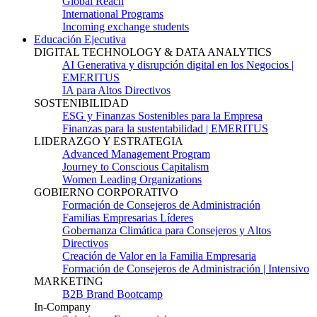
Global Reach
International Programs
Incoming exchange students
Educación Ejecutiva
DIGITAL TECHNOLOGY & DATA ANALYTICS
AI Generativa y disrupción digital en los Negocios |
EMERITUS
IA para Altos Directivos
SOSTENIBILIDAD
ESG y Finanzas Sostenibles para la Empresa
Finanzas para la sustentabilidad | EMERITUS
LIDERAZGO Y ESTRATEGIA
Advanced Management Program
Journey to Conscious Capitalism
Women Leading Organizations
GOBIERNO CORPORATIVO
Formación de Consejeros de Administración
Familias Empresarias Líderes
Gobernanza Climática para Consejeros y Altos
Directivos
Creación de Valor en la Familia Empresaria
Formación de Consejeros de Administración | Intensivo
MARKETING
B2B Brand Bootcamp
In-Company