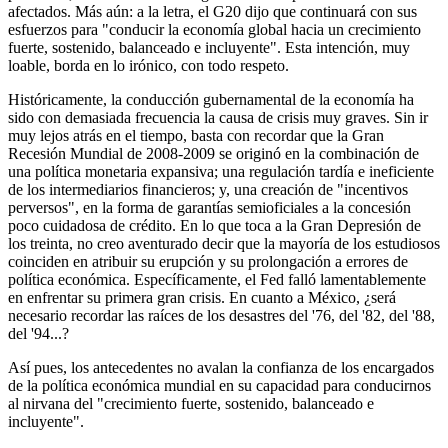
afectados. Más aún: a la letra, el G20 dijo que continuará con sus
esfuerzos para "conducir la economía global hacia un crecimiento
fuerte, sostenido, balanceado e incluyente". Esta intención, muy
loable, borda en lo irónico, con todo respeto.
Históricamente, la conducción gubernamental de la economía ha
sido con demasiada frecuencia la causa de crisis muy graves. Sin ir
muy lejos atrás en el tiempo, basta con recordar que la Gran
Recesión Mundial de 2008-2009 se originó en la combinación de
una política monetaria expansiva; una regulación tardía e ineficiente
de los intermediarios financieros; y, una creación de "incentivos
perversos", en la forma de garantías semioficiales a la concesión
poco cuidadosa de crédito. En lo que toca a la Gran Depresión de
los treinta, no creo aventurado decir que la mayoría de los estudiosos
coinciden en atribuir su erupción y su prolongación a errores de
política económica. Específicamente, el Fed falló lamentablemente
en enfrentar su primera gran crisis. En cuanto a México, ¿será
necesario recordar las raíces de los desastres del '76, del '82, del '88,
del '94...?
Así pues, los antecedentes no avalan la confianza de los encargados
de la política económica mundial en su capacidad para conducirnos
al nirvana del "crecimiento fuerte, sostenido, balanceado e
incluyente".