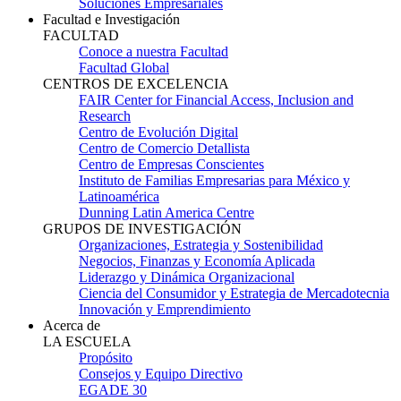
Soluciones Empresariales
Facultad e Investigación
FACULTAD
Conoce a nuestra Facultad
Facultad Global
CENTROS DE EXCELENCIA
FAIR Center for Financial Access, Inclusion and
Research
Centro de Evolución Digital
Centro de Comercio Detallista
Centro de Empresas Conscientes
Instituto de Familias Empresarias para México y
Latinoamérica
Dunning Latin America Centre
GRUPOS DE INVESTIGACIÓN
Organizaciones, Estrategia y Sostenibilidad
Negocios, Finanzas y Economía Aplicada
Liderazgo y Dinámica Organizacional
Ciencia del Consumidor y Estrategia de Mercadotecnia
Innovación y Emprendimiento
Acerca de
LA ESCUELA
Propósito
Consejos y Equipo Directivo
EGADE 30