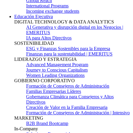
Global Reach
International Programs
Incoming exchange students
Educación Ejecutiva
DIGITAL TECHNOLOGY & DATA ANALYTICS
AI Generativa y disrupción digital en los Negocios |
EMERITUS
IA para Altos Directivos
SOSTENIBILIDAD
ESG y Finanzas Sostenibles para la Empresa
Finanzas para la sustentabilidad | EMERITUS
LIDERAZGO Y ESTRATEGIA
Advanced Management Program
Journey to Conscious Capitalism
Women Leading Organizations
GOBIERNO CORPORATIVO
Formación de Consejeros de Administración
Familias Empresarias Líderes
Gobernanza Climática para Consejeros y Altos
Directivos
Creación de Valor en la Familia Empresaria
Formación de Consejeros de Administración | Intensivo
MARKETING
B2B Brand Bootcamp
In-Company