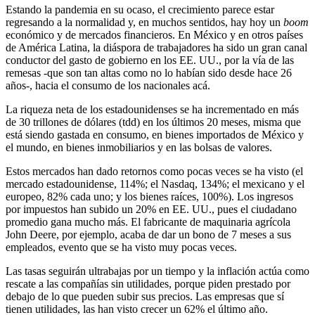
Estando la pandemia en su ocaso, el crecimiento parece estar
regresando a la normalidad y, en muchos sentidos, hay hoy un
boom
económico y de mercados financieros. En México y en otros países
de América Latina, la diáspora de trabajadores ha sido un gran canal
conductor del gasto de gobierno en los EE. UU., por la vía de las
remesas -que son tan altas como no lo habían sido desde hace 26
años-, hacia el consumo de los nacionales acá.
La riqueza neta de los estadounidenses se ha incrementado en más
de 30 trillones de dólares (tdd) en los últimos 20 meses, misma que
está siendo gastada en consumo, en bienes importados de México y
el mundo, en bienes inmobiliarios y en las bolsas de valores.
Estos mercados han dado retornos como pocas veces se ha visto (el
mercado estadounidense, 114%; el Nasdaq, 134%; el mexicano y el
europeo, 82% cada uno; y los bienes raíces, 100%). Los ingresos
por impuestos han subido un 20% en EE. UU., pues el ciudadano
promedio gana mucho más. El fabricante de maquinaria agrícola
John Deere, por ejemplo, acaba de dar un bono de 7 meses a sus
empleados, evento que se ha visto muy pocas veces.
Las tasas seguirán ultrabajas por un tiempo y la inflación actúa como
rescate a las compañías sin utilidades, porque piden prestado por
debajo de lo que pueden subir sus precios. Las empresas que sí
tienen utilidades, las han visto crecer un 62% el último año.