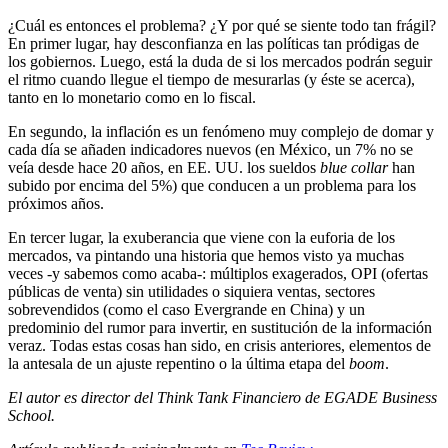
¿Cuál es entonces el problema? ¿Y por qué se siente todo tan frágil?
En primer lugar, hay desconfianza en las políticas tan pródigas de
los gobiernos. Luego, está la duda de si los mercados podrán seguir
el ritmo cuando llegue el tiempo de mesurarlas (y éste se acerca),
tanto en lo monetario como en lo fiscal.
En segundo, la inflación es un fenómeno muy complejo de domar y
cada día se añaden indicadores nuevos (en México, un 7% no se
veía desde hace 20 años, en EE. UU. los sueldos
blue collar
han
subido por encima del 5%) que conducen a un problema para los
próximos años.
En tercer lugar, la exuberancia que viene con la euforia de los
mercados, va pintando una historia que hemos visto ya muchas
veces -y sabemos como acaba-: múltiplos exagerados, OPI (ofertas
públicas de venta) sin utilidades o siquiera ventas, sectores
sobrevendidos (como el caso Evergrande en China) y un
predominio del rumor para invertir, en sustitución de la información
veraz. Todas estas cosas han sido, en crisis anteriores, elementos de
la antesala de un ajuste repentino o la última etapa del
boom
.
El autor es director del Think Tank Financiero de EGADE Business
School.