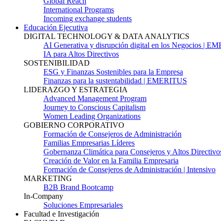
Global Reach
International Programs
Incoming exchange students
Educación Ejecutiva
DIGITAL TECHNOLOGY & DATA ANALYTICS
AI Generativa y disrupción digital en los Negocios | 
IA para Altos Directivos
SOSTENIBILIDAD
ESG y Finanzas Sostenibles para la Empresa
Finanzas para la sustentabilidad | EMERITUS
LIDERAZGO Y ESTRATEGIA
Advanced Management Program
Journey to Conscious Capitalism
Women Leading Organizations
GOBIERNO CORPORATIVO
Formación de Consejeros de Administración
Familias Empresarias Líderes
Gobernanza Climática para Consejeros y Altos Directivo
Creación de Valor en la Familia Empresaria
Formación de Consejeros de Administración | Intensivo
MARKETING
B2B Brand Bootcamp
In-Company
Soluciones Empresariales
Facultad e Investigación