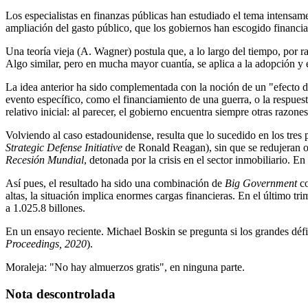
Los especialistas en finanzas públicas han estudiado el tema intensame
ampliación del gasto público, que los gobiernos han escogido financia
Una teoría vieja (A. Wagner) postula que, a lo largo del tiempo, por r
Algo similar, pero en mucha mayor cuantía, se aplica a la adopción y 
La idea anterior ha sido complementada con la noción de un "efecto d
evento específico, como el financiamiento de una guerra, o la respuest
relativo inicial: al parecer, el gobierno encuentra siempre otras razone
Volviendo al caso estadounidense, resulta que lo sucedido en los tres 
Strategic Defense Initiative
de Ronald Reagan), sin que se redujeran otr
Recesión Mundial
, detonada por la crisis en el sector inmobiliario. 
Así pues, el resultado ha sido una combinación de
Big Government
c
altas, la situación implica enormes cargas financieras. En el último t
a 1.025.8 billones.
En un ensayo reciente. Michael Boskin se pregunta si los grandes défic
Proceedings, 2020
).
Moraleja: "No hay almuerzos gratis", en ninguna parte.
Nota descontrolada