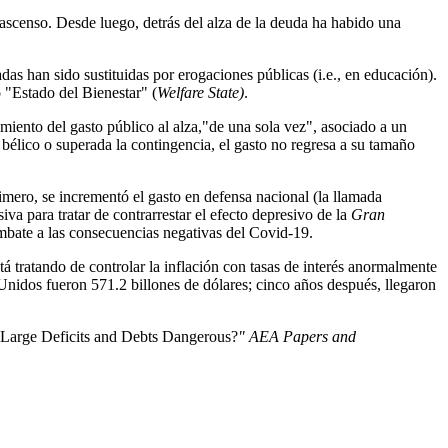
l ascenso. Desde luego, detrás del alza de la deuda ha habido una
as han sido sustituidas por erogaciones públicas (i.e., en educación).
 "Estado del Bienestar" (
Welfare State)
.
iento del gasto público al alza,"de una sola vez", asociado a un
 bélico o superada la contingencia, el gasto no regresa a su tamaño
rimero, se incrementó el gasto en defensa nacional (la llamada
iva para tratar de contrarrestar el efecto depresivo de la
Gran
combate a las consecuencias negativas del Covid-19.
tá tratando de controlar la inflación con tasas de interés anormalmente
s Unidos fueron 571.2 billones de dólares; cinco años después, llegaron
Large Deficits and Debts Dangerous?
" AEA Papers and