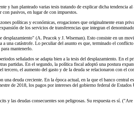
nte y han planteado varias tesis tratando de explicar dicha tendencia a
r con pasivos, en lugar de con impuestos.
azones políticas y económicas, erogaciones que originalmente eran privad
expansión de los servicios de transferencias que integran el denominado
e desplazamiento" (A. Peacok y J. Wiseman). Esto consiste en un movim
a a una catástrofe. Lo peculiar del asunto es que, terminado el conflicto
s para mantenerlo.
periodos señalados se adapta bien a la tesis del desplazamiento. En el p
as partidas. En el segundo, la política fiscal adoptó una postura expans
En el tercero, el aumento del gasto y de la deuda se relacionaron con el 
on una deuda creciente. En la época actual, en la que el banco central es
rimestre de 2018, los pagos por intereses del gobierno federal de Estado
its y las deudas consecuentes son peligrosas. Su respuesta es sí. ("
Are 