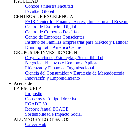
FACULTAD
Conoce a nuestra Facultad
Facultad Global
CENTROS DE EXCELENCIA
FAIR Center for Financial Access, Inclusion and Resear
Centro de Evolución Digital
Centro de Comercio Detallista
Centro de Empresas Conscientes
Instituto de Familias Empresarias para México y Latinoa
Dunning Latin America Centre
GRUPOS DE INVESTIGACIÓN
Organizaciones, Estrategia y Sostenibilidad
Negocios, Finanzas y Economía Aplicada
Liderazgo y Dinámica Organizacional
Ciencia del Consumidor y Estrategia de Mercadotecnia
Innovación y Emprendimiento
Acerca de
LA ESCUELA
Propósito
Consejos y Equipo Directivo
EGADE 30
Reporte Anual EGADE
Sostenibilidad e Impacto Social
ALUMNOS Y EGRESADOS
Career Hub