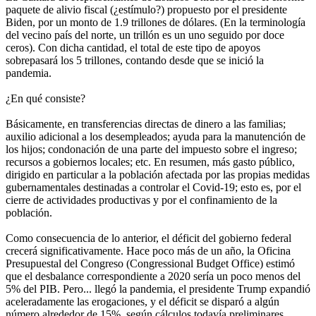
paquete de alivio fiscal (¿estímulo?) propuesto por el presidente
Biden, por un monto de 1.9 trillones de dólares. (En la terminología
del vecino país del norte, un trillón es un uno seguido por doce
ceros). Con dicha cantidad, el total de este tipo de apoyos
sobrepasará los 5 trillones, contando desde que se inició la
pandemia.
¿En qué consiste?
Básicamente, en transferencias directas de dinero a las familias;
auxilio adicional a los desempleados; ayuda para la manutención de
los hijos; condonación de una parte del impuesto sobre el ingreso;
recursos a gobiernos locales; etc. En resumen, más gasto público,
dirigido en particular a la población afectada por las propias medidas
gubernamentales destinadas a controlar el Covid-19; esto es, por el
cierre de actividades productivas y por el confinamiento de la
población.
Como consecuencia de lo anterior, el déficit del gobierno federal
crecerá significativamente. Hace poco más de un año, la Oficina
Presupuestal del Congreso (Congressional Budget Office) estimó
que el desbalance correspondiente a 2020 sería un poco menos del
5% del PIB. Pero... llegó la pandemia, el presidente Trump expandió
aceleradamente las erogaciones, y el déficit se disparó a algún
número alrededor de 15%, según cálculos todavía preliminares.