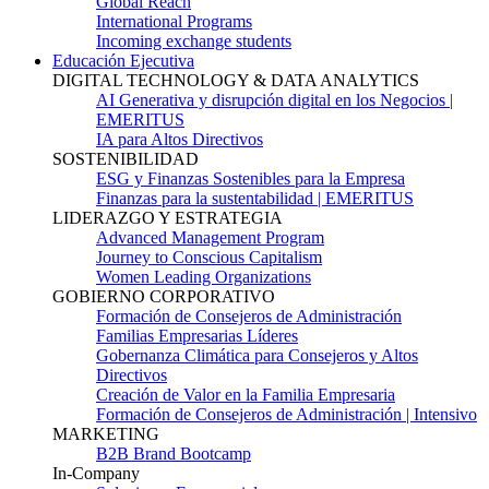
Global Reach
International Programs
Incoming exchange students
Educación Ejecutiva
DIGITAL TECHNOLOGY & DATA ANALYTICS
AI Generativa y disrupción digital en los Negocios |
EMERITUS
IA para Altos Directivos
SOSTENIBILIDAD
ESG y Finanzas Sostenibles para la Empresa
Finanzas para la sustentabilidad | EMERITUS
LIDERAZGO Y ESTRATEGIA
Advanced Management Program
Journey to Conscious Capitalism
Women Leading Organizations
GOBIERNO CORPORATIVO
Formación de Consejeros de Administración
Familias Empresarias Líderes
Gobernanza Climática para Consejeros y Altos
Directivos
Creación de Valor en la Familia Empresaria
Formación de Consejeros de Administración | Intensivo
MARKETING
B2B Brand Bootcamp
In-Company