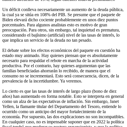
Un déficit conlleva necesariamente un aumento de la deuda pública,
la cual ya se sitúa en 108% del PIB. Se presume que el paquete de
Biden elevará dicho cociente probablemente en unos diez puntos
porcentuales. Para algunos analistas esto es motivo de gran
preocupación. Para otros, sin embargo, tal inquietud es prematura,
considerando el bajísimo (artificial) nivel de las tasas de interés, lo
que implica un servicio de la deuda no tan pesado.
El debate sobre los efectos económicos del paquete en cuestión ha
estado muy animado. Hay quienes piensan que es absolutamente
necesario para respaldar el rebote en marcha de la actividad
productiva. Por el contrario, hay quienes argumentan que las
familias beneficiadas ahorrarán lo recibido, de manera que el
consumo no se incrementará. Esto será consecuencia, dicen, de la
prevalencia de la incertidumbre. Ya veremos.
Lo cierto es que las tasas de interés de largo plazo (bono de diez
años) han aumentado en forma notable. Esto se interpreta en general
como un alza de las expectativas de inflación. Sin embargo, Janet
Yellen, la flamante titular del Departamento del Tesoro, entiende lo
ocurrido como un anticipo del mayor fortalecimiento de la
economía. Por supuesto, las dos explicaciones no son incompatibles.
En cualquier caso, no es impensable suponer que en 2022 la política
fiscal tendrá que moderar su postura expansionista, y que la política