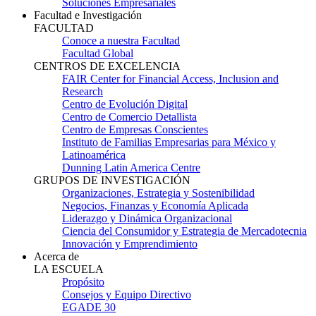
Soluciones Empresariales
Facultad e Investigación
FACULTAD
Conoce a nuestra Facultad
Facultad Global
CENTROS DE EXCELENCIA
FAIR Center for Financial Access, Inclusion and
Research
Centro de Evolución Digital
Centro de Comercio Detallista
Centro de Empresas Conscientes
Instituto de Familias Empresarias para México y
Latinoamérica
Dunning Latin America Centre
GRUPOS DE INVESTIGACIÓN
Organizaciones, Estrategia y Sostenibilidad
Negocios, Finanzas y Economía Aplicada
Liderazgo y Dinámica Organizacional
Ciencia del Consumidor y Estrategia de Mercadotecnia
Innovación y Emprendimiento
Acerca de
LA ESCUELA
Propósito
Consejos y Equipo Directivo
EGADE 30