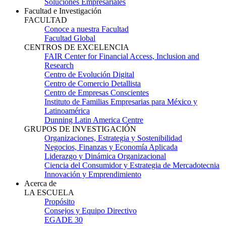
Soluciones Empresariales
Facultad e Investigación
FACULTAD
Conoce a nuestra Facultad
Facultad Global
CENTROS DE EXCELENCIA
FAIR Center for Financial Access, Inclusion and
Research
Centro de Evolución Digital
Centro de Comercio Detallista
Centro de Empresas Conscientes
Instituto de Familias Empresarias para México y
Latinoamérica
Dunning Latin America Centre
GRUPOS DE INVESTIGACIÓN
Organizaciones, Estrategia y Sostenibilidad
Negocios, Finanzas y Economía Aplicada
Liderazgo y Dinámica Organizacional
Ciencia del Consumidor y Estrategia de Mercadotecnia
Innovación y Emprendimiento
Acerca de
LA ESCUELA
Propósito
Consejos y Equipo Directivo
EGADE 30