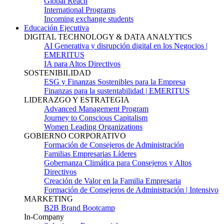
Global Reach
International Programs
Incoming exchange students
Educación Ejecutiva
DIGITAL TECHNOLOGY & DATA ANALYTICS
AI Generativa y disrupción digital en los Negocios |
EMERITUS
IA para Altos Directivos
SOSTENIBILIDAD
ESG y Finanzas Sostenibles para la Empresa
Finanzas para la sustentabilidad | EMERITUS
LIDERAZGO Y ESTRATEGIA
Advanced Management Program
Journey to Conscious Capitalism
Women Leading Organizations
GOBIERNO CORPORATIVO
Formación de Consejeros de Administración
Familias Empresarias Líderes
Gobernanza Climática para Consejeros y Altos
Directivos
Creación de Valor en la Familia Empresaria
Formación de Consejeros de Administración | Intensivo
MARKETING
B2B Brand Bootcamp
In-Company