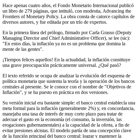
Hace apenas cuatro años, el Fondo Monetario Internacional publicó
un libro de 279 páginas, que intituló, con modestia, Advancing the
Frontiers of Monetary Policy. La obra consta de catorce capítulos de
diversos autores, y fue editada por un trío de expertos.
En la primera línea del prólogo, firmado por Carla Grasso (Deputy
Managing Director and Chief Administrative Officer), se lee (sic):
"En estos días, la inflación ya no es un problema que domina la
mente de las gentes".
¡Tiempos felices aquellos! En la actualidad, la inflación constituye
una grave preocupación prácticamente universal. ¿Qué pasó?
El texto referido se ocupa de analizar la evolución del esquema de
política monetaria que sustenta la teoría y la operación de los bancos
centrales al presente. Se le conoce con el nombre de "Objetivos de
Inflación", y se ha puesto en práctica en dos versiones.
Su versión inicial era bastante simple: el banco central establecía una
meta formal para la inflación (generalmente 2%) y, en concordancia,
manejaba una tasa de interés de muy corto plazo para tratar de
adecuar el gasto en la economía (el consumo, la inversión, las
erogaciones gubernamentales) a la capacidad de la oferta, a fin de
evitar presiones alcistas. El modelo partía de una concepción clave
de la función principal del banco central: lograr y mantener la