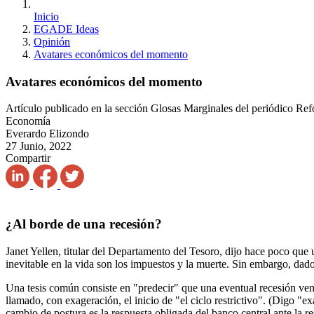
Inicio
EGADE Ideas
Opinión
Avatares económicos del momento
Avatares económicos del momento
Artículo publicado en la sección Glosas Marginales del periódico Re
Economía
Everardo Elizondo
27 Junio, 2022
Compartir
¿Al borde de una recesión?
Janet Yellen, titular del Departamento del Tesoro, dijo hace poco que
inevitable en la vida son los impuestos y la muerte. Sin embargo, dado
Una tesis común consiste en "predecir" que una eventual recesión ve
llamado, con exageración, el inicio de "el ciclo restrictivo". (Digo "ex
cambio de postura es la respuesta obligada del banco central ante la r