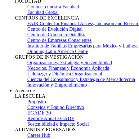
FACULTAD
Conoce a nuestra Facultad
Facultad Global
CENTROS DE EXCELENCIA
FAIR Center for Financial Access, Inclusion and Resear
Centro de Evolución Digital
Centro de Comercio Detallista
Centro de Empresas Conscientes
Instituto de Familias Empresarias para México y Latinoa
Dunning Latin America Centre
GRUPOS DE INVESTIGACIÓN
Organizaciones, Estrategia y Sostenibilidad
Negocios, Finanzas y Economía Aplicada
Liderazgo y Dinámica Organizacional
Ciencia del Consumidor y Estrategia de Mercadotecnia
Innovación y Emprendimiento
Acerca de
LA ESCUELA
Propósito
Consejos y Equipo Directivo
EGADE 30
Reporte Anual EGADE
Sostenibilidad e Impacto Social
ALUMNOS Y EGRESADOS
Career Hub