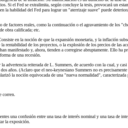
os. Si el Fed se extralimita, según concluye la tesis, provocará un est
en la habilidad del Fed para lograr un "aterrizaje suave" puede deteriora
de factores reales, como la continuación o el agravamiento de los "choq
e obra calificada; etc.
Consiste en la noción de que la expansión monetaria, y la inflación sub
la rentabilidad de los proyectos, o la explosión de los precios de las 
 se han manifestado y, ahora, tienden a corregirse abruptamente. Ello ha
 forma de una recesión.
ar la advertencia reiterada de L. Summers, de acuerdo con la cual, y casi
 de dos años. (Aclaro que el neo-keynesiano Summers no es precisamente
ularizó la noción equivocada de una "nueva normalidad", caracterizada
e corren.
es una confusión entre una tasa de interés nominal y una tasa de interés
tar la exposición.