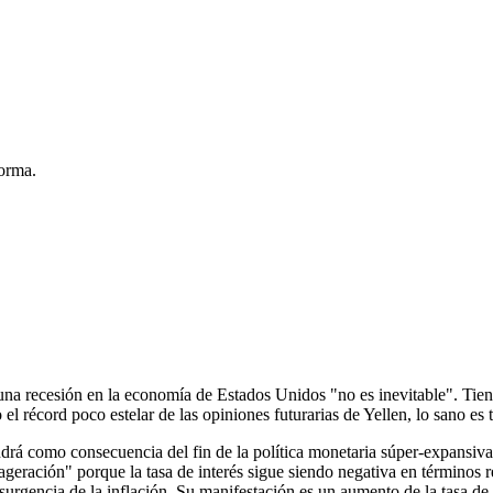
forma.
 una recesión en la economía de Estados Unidos "no es inevitable". Tien
 el récord poco estelar de las opiniones futurarias de Yellen, lo sano es
ndrá como consecuencia del fin de la política monetaria súper-expansiv
ageración" porque la tasa de interés sigue siendo negativa en términos rea
esurgencia de la inflación. Su manifestación es un aumento de la tasa d