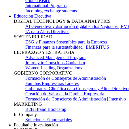
Global Reach
International Programs
Incoming exchange students
Educación Ejecutiva
DIGITAL TECHNOLOGY & DATA ANALYTICS
AI Generativa y disrupción digital en los Negocios | 
IA para Altos Directivos
SOSTENIBILIDAD
ESG y Finanzas Sostenibles para la Empresa
Finanzas para la sustentabilidad | EMERITUS
LIDERAZGO Y ESTRATEGIA
Advanced Management Program
Journey to Conscious Capitalism
Women Leading Organizations
GOBIERNO CORPORATIVO
Formación de Consejeros de Administración
Familias Empresarias Líderes
Gobernanza Climática para Consejeros y Altos Directivo
Creación de Valor en la Familia Empresaria
Formación de Consejeros de Administración | Intensivo
MARKETING
B2B Brand Bootcamp
In-Company
Soluciones Empresariales
Facultad e Investigación