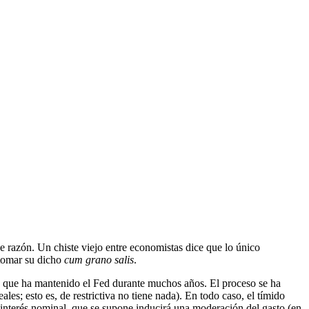
e razón. Un chiste viejo entre economistas dice que lo único
 tomar su dicho
cum grano salis
.
a que ha mantenido el Fed durante muchos años. El proceso se ha
les; esto es, de restrictiva no tiene nada). En todo caso, el tímido
e interés nominal, que se supone inducirá una moderación del gasto (en