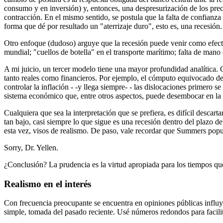
consumo y en inversión) y, entonces, una despresurización de los preci
contracción. En el mismo sentido, se postula que la falta de confianza 
forma que dé por resultado un "aterrizaje duro", esto es, una recesión.
Otro enfoque (dudoso) arguye que la recesión puede venir como efecto 
mundial; "cuellos de botella" en el transporte marítimo; falta de mano d
A mi juicio, un tercer modelo tiene una mayor profundidad analítica. 
tanto reales como financieros. Por ejemplo, el cómputo equivocado de 
controlar la inflación - -y llega siempre- - las dislocaciones primero
sistema económico que, entre otros aspectos, puede desembocar en la
Cualquiera que sea la interpretación que se prefiera, es difícil descart
tan bajo, casi siempre lo que sigue es una recesión dentro del plazo
esta vez, visos de realismo. De paso, vale recordar que Summers pop
Sorry, Dr. Yellen.
¿Conclusión? La prudencia es la virtud apropiada para los tiempos qu
Realismo en el interés
Con frecuencia preocupante se encuentra en opiniones públicas influyent
simple, tomada del pasado reciente. Usé números redondos para facili