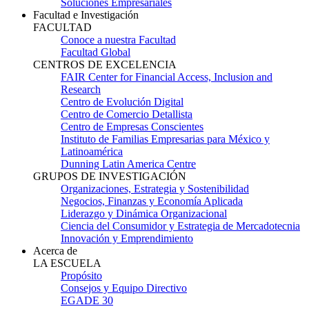
Soluciones Empresariales
Facultad e Investigación
FACULTAD
Conoce a nuestra Facultad
Facultad Global
CENTROS DE EXCELENCIA
FAIR Center for Financial Access, Inclusion and
Research
Centro de Evolución Digital
Centro de Comercio Detallista
Centro de Empresas Conscientes
Instituto de Familias Empresarias para México y
Latinoamérica
Dunning Latin America Centre
GRUPOS DE INVESTIGACIÓN
Organizaciones, Estrategia y Sostenibilidad
Negocios, Finanzas y Economía Aplicada
Liderazgo y Dinámica Organizacional
Ciencia del Consumidor y Estrategia de Mercadotecnia
Innovación y Emprendimiento
Acerca de
LA ESCUELA
Propósito
Consejos y Equipo Directivo
EGADE 30