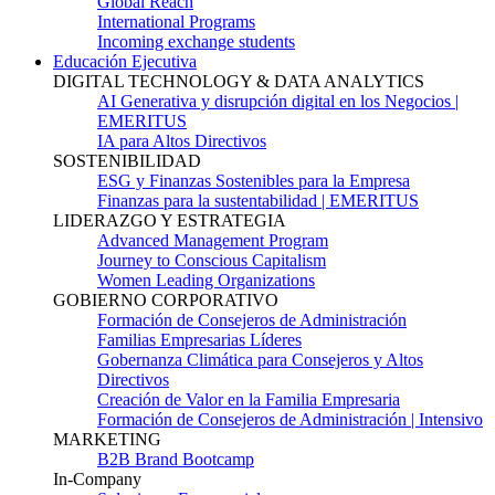
Global Reach
International Programs
Incoming exchange students
Educación Ejecutiva
DIGITAL TECHNOLOGY & DATA ANALYTICS
AI Generativa y disrupción digital en los Negocios |
EMERITUS
IA para Altos Directivos
SOSTENIBILIDAD
ESG y Finanzas Sostenibles para la Empresa
Finanzas para la sustentabilidad | EMERITUS
LIDERAZGO Y ESTRATEGIA
Advanced Management Program
Journey to Conscious Capitalism
Women Leading Organizations
GOBIERNO CORPORATIVO
Formación de Consejeros de Administración
Familias Empresarias Líderes
Gobernanza Climática para Consejeros y Altos
Directivos
Creación de Valor en la Familia Empresaria
Formación de Consejeros de Administración | Intensivo
MARKETING
B2B Brand Bootcamp
In-Company