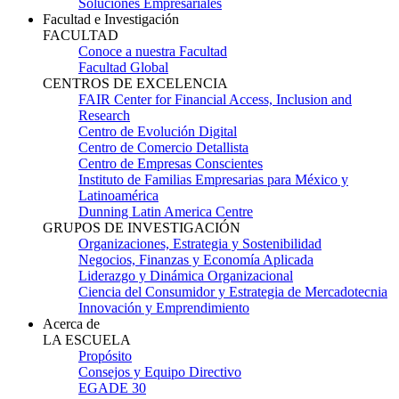
Soluciones Empresariales
Facultad e Investigación
FACULTAD
Conoce a nuestra Facultad
Facultad Global
CENTROS DE EXCELENCIA
FAIR Center for Financial Access, Inclusion and
Research
Centro de Evolución Digital
Centro de Comercio Detallista
Centro de Empresas Conscientes
Instituto de Familias Empresarias para México y
Latinoamérica
Dunning Latin America Centre
GRUPOS DE INVESTIGACIÓN
Organizaciones, Estrategia y Sostenibilidad
Negocios, Finanzas y Economía Aplicada
Liderazgo y Dinámica Organizacional
Ciencia del Consumidor y Estrategia de Mercadotecnia
Innovación y Emprendimiento
Acerca de
LA ESCUELA
Propósito
Consejos y Equipo Directivo
EGADE 30