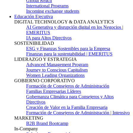
Global Reach
International Programs
Incoming exchange students
Educación Ejecutiva
DIGITAL TECHNOLOGY & DATA ANALYTICS
AI Generativa y disrupción digital en los Negocios |
EMERITUS
IA para Altos Directivos
SOSTENIBILIDAD
ESG y Finanzas Sostenibles para la Empresa
Finanzas para la sustentabilidad | EMERITUS
LIDERAZGO Y ESTRATEGIA
Advanced Management Program
Journey to Conscious Capitalism
Women Leading Organizations
GOBIERNO CORPORATIVO
Formación de Consejeros de Administración
Familias Empresarias Líderes
Gobernanza Climática para Consejeros y Altos
Directivos
Creación de Valor en la Familia Empresaria
Formación de Consejeros de Administración | Intensivo
MARKETING
B2B Brand Bootcamp
In-Company