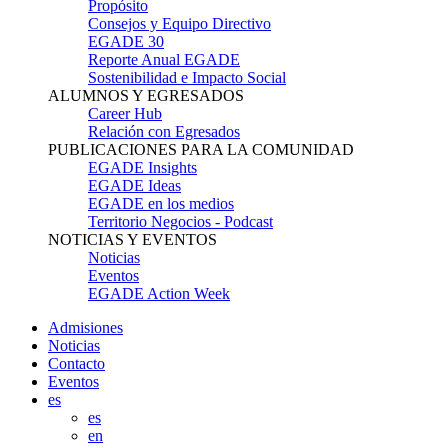
Propósito
Consejos y Equipo Directivo
EGADE 30
Reporte Anual EGADE
Sostenibilidad e Impacto Social
ALUMNOS Y EGRESADOS
Career Hub
Relación con Egresados
PUBLICACIONES PARA LA COMUNIDAD
EGADE Insights
EGADE Ideas
EGADE en los medios
Territorio Negocios - Podcast
NOTICIAS Y EVENTOS
Noticias
Eventos
EGADE Action Week
Admisiones
Noticias
Contacto
Eventos
es
es
en