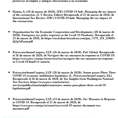
preservar-el-empleo-y-mitigar-afectaciones-a-la-economia/
Haines, A. (19 de marzo de 2020).
ITR’s COVID-19 hub: Managing the tax impact
of the coronavirus
. (I. T. Review, Editor) Recuperado el 25 de marzo de 2020, de
International Tax Review: ITR’s COVID-19 hub: Managing the tax impact of
the coronavirus
Organization for the Economic Cooperation and Development. (20 de marzo de
2020).
Emergency tax policy responses to the Covid-19 Pandemic.
Recuperado el
25 de marzo de 2020, de https://oecd.dam-broadcast.com/pm_7379_119_119695-
dj2g5d5oun.pdf
PricewaterhouseCoopers, LLP. (26 de marzo de 2020).
PwC Global
. Recuperado
el 26 de marzo de 2020, de Navigate the tax measures in response to COVID-19:
https://www.pwc.com/gx/en/services/tax/navigate-the-tax-measures-in-response-
to-Covid-19.html?c1=austria
PricewaterhouseCoopers, LLP. (26 de marzo de 2020).
Senate passes Phase Three
COVID-19 economic stabilization legislation.
(L. PricewaterhouseCoopers, Ed.)
Recuperado el 26 de marzo de 2020, de Tax Insights from Washington National
Tax Services: https://www.pwc.com/us/en/tax-
services/publications/insights/assets/pwc-senate-pass-phase-three-covid-19-
legislation.pdf
PricewaterhouseCoopers, LLP. (23 de marzo de 2020).
Tax Measures in Response
to COVID-19
.
Recuperado el 25 de marzo de 2020, de
https://www.pwc.com/gx/en/assets/tax/covid-19-master-document-tax-
measures.pdf