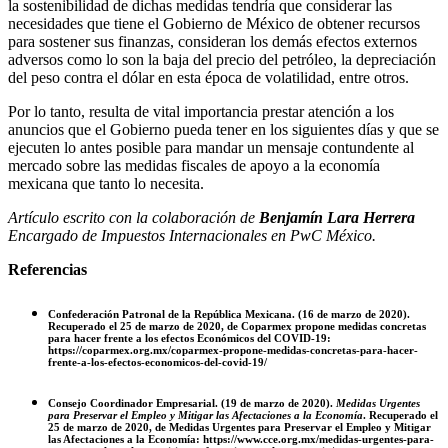
la sostenibilidad de dichas medidas tendría que considerar las
necesidades que tiene el Gobierno de México de obtener recursos
para sostener sus finanzas, consideran los demás efectos externos
adversos como lo son la baja del precio del petróleo, la depreciación
del peso contra el dólar en esta época de volatilidad, entre otros.
Por lo tanto, resulta de vital importancia prestar atención a los
anuncios que el Gobierno pueda tener en los siguientes días y que se
ejecuten lo antes posible para mandar un mensaje contundente al
mercado sobre las medidas fiscales de apoyo a la economía
mexicana que tanto lo necesita.
Artículo escrito
con la colaboración de
Benjamín Lara Herrera
Encargado de Impuestos Internacionales en PwC México.
Referencias
Confederación Patronal de la República Mexicana. (16 de marzo de 2020).
Recuperado el 25 de marzo de 2020, de Coparmex propone medidas concretas
para hacer frente a los efectos Económicos del COVID-19:
https://coparmex.org.mx/coparmex-propone-medidas-concretas-para-hacer-
frente-a-los-efectos-economicos-del-covid-19/
Consejo Coordinador Empresarial. (19 de marzo de 2020).
Medidas Urgentes
para Preservar el Empleo y Mitigar las Afectaciones a la Economía
. Recuperado el
25 de marzo de 2020, de Medidas Urgentes para Preservar el Empleo y Mitigar
las Afectaciones a la Economía: https://www.cce.org.mx/medidas-urgentes-para-