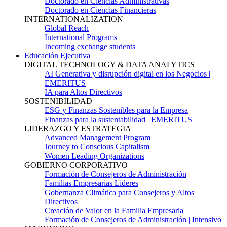
Doctorado en Ciencias Administrativas
Doctorado en Ciencias Financieras
INTERNATIONALIZATION
Global Reach
International Programs
Incoming exchange students
Educación Ejecutiva
DIGITAL TECHNOLOGY & DATA ANALYTICS
AI Generativa y disrupción digital en los Negocios |
EMERITUS
IA para Altos Directivos
SOSTENIBILIDAD
ESG y Finanzas Sostenibles para la Empresa
Finanzas para la sustentabilidad | EMERITUS
LIDERAZGO Y ESTRATEGIA
Advanced Management Program
Journey to Conscious Capitalism
Women Leading Organizations
GOBIERNO CORPORATIVO
Formación de Consejeros de Administración
Familias Empresarias Líderes
Gobernanza Climática para Consejeros y Altos
Directivos
Creación de Valor en la Familia Empresaria
Formación de Consejeros de Administración | Intensivo