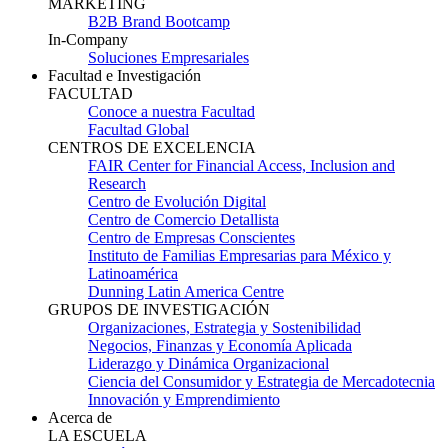
MARKETING
B2B Brand Bootcamp
In-Company
Soluciones Empresariales
Facultad e Investigación
FACULTAD
Conoce a nuestra Facultad
Facultad Global
CENTROS DE EXCELENCIA
FAIR Center for Financial Access, Inclusion and
Research
Centro de Evolución Digital
Centro de Comercio Detallista
Centro de Empresas Conscientes
Instituto de Familias Empresarias para México y
Latinoamérica
Dunning Latin America Centre
GRUPOS DE INVESTIGACIÓN
Organizaciones, Estrategia y Sostenibilidad
Negocios, Finanzas y Economía Aplicada
Liderazgo y Dinámica Organizacional
Ciencia del Consumidor y Estrategia de Mercadotecnia
Innovación y Emprendimiento
Acerca de
LA ESCUELA