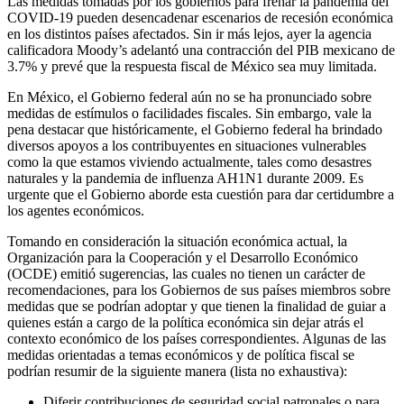
Las medidas tomadas por los gobiernos para frenar la pandemia del
COVID-19 pueden desencadenar escenarios de recesión económica
en los distintos países afectados. Sin ir más lejos, ayer la agencia
calificadora Moody’s adelantó una contracción del PIB mexicano de
3.7% y prevé que la respuesta fiscal de México sea muy limitada.
En México, el Gobierno federal aún no se ha pronunciado sobre
medidas de estímulos o facilidades fiscales. Sin embargo, vale la
pena destacar que históricamente, el Gobierno federal ha brindado
diversos apoyos a los contribuyentes en situaciones vulnerables
como la que estamos viviendo actualmente, tales como desastres
naturales y la pandemia de influenza AH1N1 durante 2009. Es
urgente que el Gobierno aborde esta cuestión para dar certidumbre a
los agentes económicos.
Tomando en consideración la situación económica actual, la
Organización para la Cooperación y el Desarrollo Económico
(OCDE) emitió sugerencias, las cuales no tienen un carácter de
recomendaciones, para los Gobiernos de sus países miembros sobre
medidas que se podrían adoptar y que tienen la finalidad de guiar a
quienes están a cargo de la política económica sin dejar atrás el
contexto económico de los países correspondientes. Algunas de las
medidas orientadas a temas económicos y de política fiscal se
podrían resumir de la siguiente manera (lista no exhaustiva):
Diferir contribuciones de seguridad social patronales o para