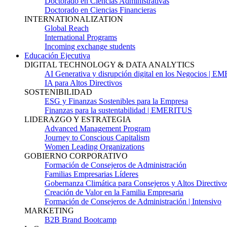
Doctorado en Ciencias Administrativas
Doctorado en Ciencias Financieras
INTERNATIONALIZATION
Global Reach
International Programs
Incoming exchange students
Educación Ejecutiva
DIGITAL TECHNOLOGY & DATA ANALYTICS
AI Generativa y disrupción digital en los Negocios | 
IA para Altos Directivos
SOSTENIBILIDAD
ESG y Finanzas Sostenibles para la Empresa
Finanzas para la sustentabilidad | EMERITUS
LIDERAZGO Y ESTRATEGIA
Advanced Management Program
Journey to Conscious Capitalism
Women Leading Organizations
GOBIERNO CORPORATIVO
Formación de Consejeros de Administración
Familias Empresarias Líderes
Gobernanza Climática para Consejeros y Altos Directivo
Creación de Valor en la Familia Empresaria
Formación de Consejeros de Administración | Intensivo
MARKETING
B2B Brand Bootcamp