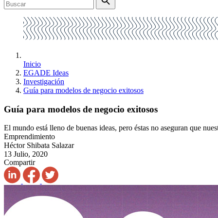
Inicio
EGADE Ideas
Investigación
Guía para modelos de negocio exitosos
Guía para modelos de negocio exitosos
El mundo está lleno de buenas ideas, pero éstas no aseguran que nuest
Emprendimiento
Héctor Shibata Salazar
13 Julio, 2020
Compartir