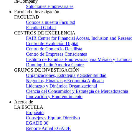
In-Company
Soluciones Empresariales
Facultad e Investigación
FACULTAD
Conoce a nuestra Facultad
Facultad Global
CENTROS DE EXCELENCIA
FAIR Center for Financial Access, Inclusion and Resear
Centro de Evolución Digital
Centro de Comercio Detallista
Centro de Empresas Conscientes
Instituto de Familias Empresarias para México y Latinoa
Dunning Latin America Centre
GRUPOS DE INVESTIGACIÓN
Organizaciones, Estrategia y Sostenibilidad
Negocios, Finanzas y Economía Aplicada
Liderazgo y Dinámica Organizacional
Ciencia del Consumidor y Estrategia de Mercadotecnia
Innovación y Emprendimiento
Acerca de
LA ESCUELA
Propósito
Consejos y Equipo Directivo
EGADE 30
Reporte Anual EGADE