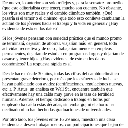
De nuevo, lo anterior son solo reflejos y, para la sensatez promedio
(que este editorialista cree tener), mucho son cuentos. No obstante,
los virus son muy reales y el cambio climático también. ¿Qué
pasaría si el temor o el cinismo -que todo esto conlleva-cambiaran la
actitud de los jóvenes hacia el trabajo y la vida en general? ¿Hay
evidencia de esto en los datos?
Si los jóvenes pensaran con seriedad práctica que el mundo pronto
se terminará, dejarían de ahorrar, viajarían más -en general, toda
actividad recreativa y de ocio-, trabajarían menos en empleos
permanentes, dejarían de estudiar en programas largos y dejarían de
casarse y tener hijos. ¿Hay evidencia de esto en los datos
económicos? La respuesta rápida es sí.
Desde hace más de 30 años, todas las cifras del cambio climático
presentan grave deterioro, por más que los esfuerzos de lucha se
hayan publicitado con avidez (certificaciones, regulaciones nuevas,
etc..). P. Artus, un analista en Wall St., encuentra también que
efectivamente hay una caída muy grave en la tasa de fertilidad
humana. Además, el tiempo dedicado a trabajo en horas por
empleado ha caído estas décadas; sin embargo, ni el ahorro ha
declinado ni lo han hecho las graduaciones de universidades.
Por otro lado, los jóvenes entre 16-29 años, muestran una clara
tendencia a desear trabajar menos, con participaciones que bajan de