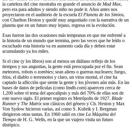
la cartelera del cine mostraba en grande el anuncio de
Mad Max
,
pero era para adultos y siendo niño no pude ir. Años antes nos
proyectaron en el auditorio de la escuela
El Planeta de los Simios
,
con Charlton Heston y quedé muy angustiado con la narrativa de un
planeta que en un futuro muy lejano, regresa en la evolución.
Esas fueron las dos ocasiones más tempranas en que me enfrenté a
la historia de un mundo que termina, pero las veces que he leído o
escuchado esta historia va en aumento cada día y deben estar
acumulando ya los miles.
Si el cine (y los libros) son al menos un diáfano reflejo de los
tiempos y sus angustias, la gente está preocupada por el fin. Sean
meteoros, robots o
zombies
; sean aliens o guerras nucleares; fuego,
fríos, el diablo o terremotos y claro, un virus mortal, el cine ha
captado la aflicción que siente la gente y los jóvenes aún más. En las
bases de datos de películas (como Imdb.com) aparecen cerca de
1,200 sobre el tema del apocalipsis y más del 70% de ellas son de
este nuevo siglo. El primer registro es Metrópolis de 1927.
Blade
Runner
y
The Matrix
son clásicos del género y Ch. Heston y Max
Von Sydow hicieron varias, así como S. Kubrik y I. Bergman
dirigieron otras tantas. En 1960 salió en cine
La Máquina del
Tiempo
de H. G. Wells, en la que un viajero visita un futuro
distópico.