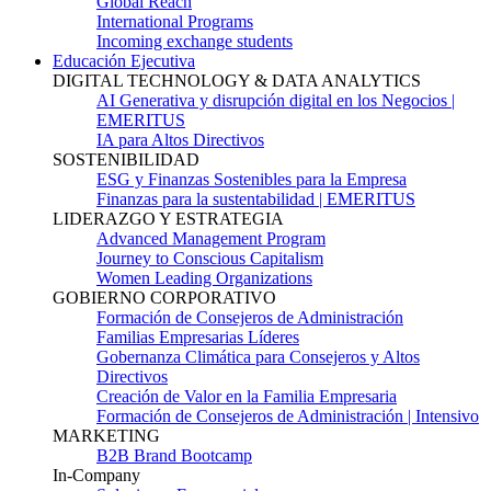
Global Reach
International Programs
Incoming exchange students
Educación Ejecutiva
DIGITAL TECHNOLOGY & DATA ANALYTICS
AI Generativa y disrupción digital en los Negocios |
EMERITUS
IA para Altos Directivos
SOSTENIBILIDAD
ESG y Finanzas Sostenibles para la Empresa
Finanzas para la sustentabilidad | EMERITUS
LIDERAZGO Y ESTRATEGIA
Advanced Management Program
Journey to Conscious Capitalism
Women Leading Organizations
GOBIERNO CORPORATIVO
Formación de Consejeros de Administración
Familias Empresarias Líderes
Gobernanza Climática para Consejeros y Altos
Directivos
Creación de Valor en la Familia Empresaria
Formación de Consejeros de Administración | Intensivo
MARKETING
B2B Brand Bootcamp
In-Company