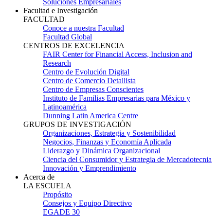
Soluciones Empresariales
Facultad e Investigación
FACULTAD
Conoce a nuestra Facultad
Facultad Global
CENTROS DE EXCELENCIA
FAIR Center for Financial Access, Inclusion and
Research
Centro de Evolución Digital
Centro de Comercio Detallista
Centro de Empresas Conscientes
Instituto de Familias Empresarias para México y
Latinoamérica
Dunning Latin America Centre
GRUPOS DE INVESTIGACIÓN
Organizaciones, Estrategia y Sostenibilidad
Negocios, Finanzas y Economía Aplicada
Liderazgo y Dinámica Organizacional
Ciencia del Consumidor y Estrategia de Mercadotecnia
Innovación y Emprendimiento
Acerca de
LA ESCUELA
Propósito
Consejos y Equipo Directivo
EGADE 30