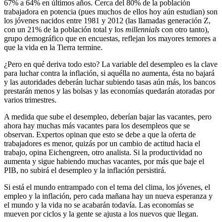
67% a 64% en últimos años. Cerca del 80% de la población
trabajadora en potencia (pues muchos de ellos hoy aún estudian) son
los jóvenes nacidos entre 1981 y 2012 (las llamadas generación Z,
con un 21% de la población total y los
millennials
con otro tanto),
grupo demográfico que en encuestas, reflejan los mayores temores a
que la vida en la Tierra termine.
¿Pero en qué deriva todo esto? La variable del desempleo es la clave
para luchar contra la inflación, si aquélla no aumenta, ésta no bajará
y las autoridades deberán luchar subiendo tasas aún más, los bancos
prestarán menos y las bolsas y las economías quedarán atoradas por
varios trimestres.
A medida que sube el desempleo, deberían bajar las vacantes, pero
ahora hay muchas más vacantes para los desempleos que se
observan. Expertos opinan que esto se debe a que la oferta de
trabajadores es menor, quizás por un cambio de actitud hacia el
trabajo, opina Eichengreen, otro analista. Si la productividad no
aumenta y sigue habiendo muchas vacantes, por más que baje el
PIB, no subirá el desempleo y la inflación persistirá.
Si está el mundo entrampado con el tema del clima, los jóvenes, el
empleo y la inflación, pero cada mañana hay un nueva esperanza y
el mundo y la vida no se acabarán todavía. Las economías se
mueven por ciclos y la gente se ajusta a los nuevos que llegan.