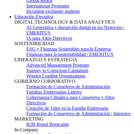
Global Reach
International Programs
Incoming exchange students
Educación Ejecutiva
DIGITAL TECHNOLOGY & DATA ANALYTICS
AI Generativa y disrupción digital en los Negocios |
EMERITUS
IA para Altos Directivos
SOSTENIBILIDAD
ESG y Finanzas Sostenibles para la Empresa
Finanzas para la sustentabilidad | EMERITUS
LIDERAZGO Y ESTRATEGIA
Advanced Management Program
Journey to Conscious Capitalism
Women Leading Organizations
GOBIERNO CORPORATIVO
Formación de Consejeros de Administración
Familias Empresarias Líderes
Gobernanza Climática para Consejeros y Altos
Directivos
Creación de Valor en la Familia Empresaria
Formación de Consejeros de Administración | Intensivo
MARKETING
B2B Brand Bootcamp
In-Company