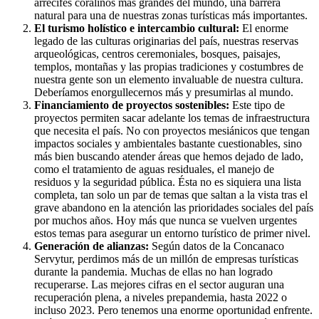
arrecifes coralinos más grandes del mundo, una barrera
natural para una de nuestras zonas turísticas más importantes.
El turismo holístico e intercambio cultural:
El enorme
legado de las culturas originarias del país, nuestras reservas
arqueológicas, centros ceremoniales, bosques, paisajes,
templos, montañas y las propias tradiciones y costumbres de
nuestra gente son un elemento invaluable de nuestra cultura.
Deberíamos enorgullecernos más y presumirlas al mundo.
Financiamiento de proyectos sostenibles:
Este tipo de
proyectos permiten sacar adelante los temas de infraestructura
que necesita el país. No con proyectos mesiánicos que tengan
impactos sociales y ambientales bastante cuestionables, sino
más bien buscando atender áreas que hemos dejado de lado,
como el tratamiento de aguas residuales, el manejo de
residuos y la seguridad pública. Ésta no es siquiera una lista
completa, tan solo un par de temas que saltan a la vista tras el
grave abandono en la atención las prioridades sociales del país
por muchos años. Hoy más que nunca se vuelven urgentes
estos temas para asegurar un entorno turístico de primer nivel.
Generación de alianzas:
Según datos de la Concanaco
Servytur, perdimos más de un millón de empresas turísticas
durante la pandemia. Muchas de ellas no han logrado
recuperarse. Las mejores cifras en el sector auguran una
recuperación plena, a niveles prepandemia, hasta 2022 o
incluso 2023. Pero tenemos una enorme oportunidad enfrente.