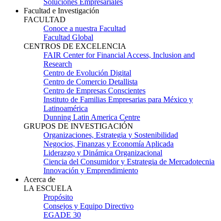
Soluciones Empresariales
Facultad e Investigación
FACULTAD
Conoce a nuestra Facultad
Facultad Global
CENTROS DE EXCELENCIA
FAIR Center for Financial Access, Inclusion and
Research
Centro de Evolución Digital
Centro de Comercio Detallista
Centro de Empresas Conscientes
Instituto de Familias Empresarias para México y
Latinoamérica
Dunning Latin America Centre
GRUPOS DE INVESTIGACIÓN
Organizaciones, Estrategia y Sostenibilidad
Negocios, Finanzas y Economía Aplicada
Liderazgo y Dinámica Organizacional
Ciencia del Consumidor y Estrategia de Mercadotecnia
Innovación y Emprendimiento
Acerca de
LA ESCUELA
Propósito
Consejos y Equipo Directivo
EGADE 30