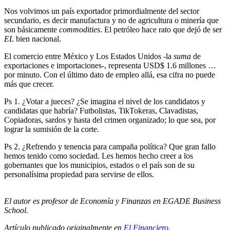
Nos volvimos un país exportador primordialmente del sector
secundario, es decir manufactura y no de agricultura o minería que
son básicamente
commodities
. El petróleo hace rato que dejó de ser
EL
bien nacional.
El comercio entre México y Los Estados Unidos -la
suma
de
exportaciones e importaciones-, representa USD$ 1.6 millones …
por minuto. Con el último dato de empleo allá, esa cifra no puede
más que crecer.
Ps 1. ¿Votar a jueces? ¿Se imagina el nivel de los candidatos y
candidatas que habría? Futbolistas, TikTokeras, Clavadistas,
Copiadoras, sardos y hasta del crimen organizado; lo que sea, por
lograr la sumisión de la corte.
Ps 2. ¿Refrendo y tenencia para campaña política? Que gran fallo
hemos tenido como sociedad. Les hemos hecho creer a los
gobernantes que los municipios, estados o el país son de su
personalísima propiedad para servirse de ellos.
El autor es profesor de Economía y Finanzas en EGADE Business
School.
Artículo publicado originalmente en
El Financiero
.