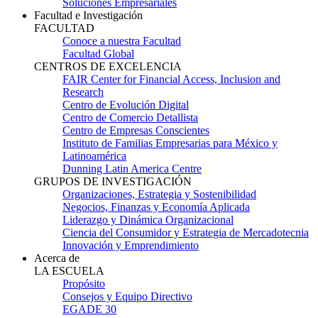
Soluciones Empresariales
Facultad e Investigación
FACULTAD
Conoce a nuestra Facultad
Facultad Global
CENTROS DE EXCELENCIA
FAIR Center for Financial Access, Inclusion and
Research
Centro de Evolución Digital
Centro de Comercio Detallista
Centro de Empresas Conscientes
Instituto de Familias Empresarias para México y
Latinoamérica
Dunning Latin America Centre
GRUPOS DE INVESTIGACIÓN
Organizaciones, Estrategia y Sostenibilidad
Negocios, Finanzas y Economía Aplicada
Liderazgo y Dinámica Organizacional
Ciencia del Consumidor y Estrategia de Mercadotecnia
Innovación y Emprendimiento
Acerca de
LA ESCUELA
Propósito
Consejos y Equipo Directivo
EGADE 30