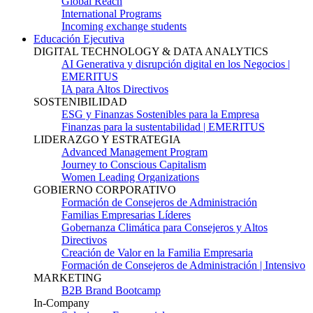
Global Reach
International Programs
Incoming exchange students
Educación Ejecutiva
DIGITAL TECHNOLOGY & DATA ANALYTICS
AI Generativa y disrupción digital en los Negocios |
EMERITUS
IA para Altos Directivos
SOSTENIBILIDAD
ESG y Finanzas Sostenibles para la Empresa
Finanzas para la sustentabilidad | EMERITUS
LIDERAZGO Y ESTRATEGIA
Advanced Management Program
Journey to Conscious Capitalism
Women Leading Organizations
GOBIERNO CORPORATIVO
Formación de Consejeros de Administración
Familias Empresarias Líderes
Gobernanza Climática para Consejeros y Altos
Directivos
Creación de Valor en la Familia Empresaria
Formación de Consejeros de Administración | Intensivo
MARKETING
B2B Brand Bootcamp
In-Company