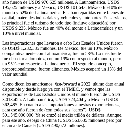
año fueron de USD$ 976,625 millones. A Latinoamérica, USD$
195,625 millones y a México, USD$ 101,643. México fue10% del
mundo y 52% de Latinoamérica. Estaban repartidas entre bienes de
capital, materiales industriales y vehículos y autopartes. En servicios,
lo principal fue el turismo de todo tipo (incluye educación) por
USD$ 9,235. México fue un 40% del monto a Latinoamérica y un
10% a nivel mundial.
Las importaciones que llevaron a cabo Los Estados Unidos fueron
de USD$ 1,232,335 millones. De México, fue un 10%. México
comparativamente con Latinoamérica, fue un 58%. Lo más fuerte
fue el sector automotriz, con un 19% con respecto al mundo, pero
un 95% con respecto a Latinoamérica. El segundo concepto,
proporcionalmente, fueron alimentos. México acaparó un 13% del
valor mundial.
Como dicen los americanos,
fast-forward
a 2022, último dato anual
disponible y desde luego ya con el TMEC, y vemos que las
exportaciones de Los Estados Unidos al mundo fueron de USD$
3,018,455. A Latinoamérica, USD$ 723,404 y a México USD$
362,485. En cuanto a las importaciones -nuestras exportaciones-,
para ese año fueron de (con todos sus “ceros”): USD$
501,545,000,000. Ya se cruzó el medio trillón de dólares. Aunque,
para ese año, debajo de China (USD$ 563,635 millones) pero por
encima de Canadá (USD$ 490,672 millones).