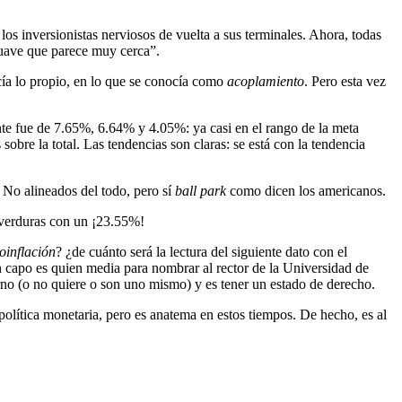
los inversionistas nerviosos de vuelta a sus terminales. Ahora, todas
e suave que parece muy cerca”.
a lo propio, en lo que se conocía como
acoplamiento
. Pero esta vez
te fue de 7.65%, 6.64% y 4.05%: ya casi en el rango de la meta
obre la total. Las tendencias son claras: se está con la tendencia
 No alineados del todo, pero sí
ball park
como dicen los americanos.
 verduras con un ¡23.55%!
oinflación
? ¿de cuánto será la lectura del siguiente dato con el
un capo es quien media para nombrar al rector de la Universidad de
rno (o no quiere o son uno mismo) y es tener un estado de derecho.
política monetaria, pero es anatema en estos tiempos. De hecho, es al