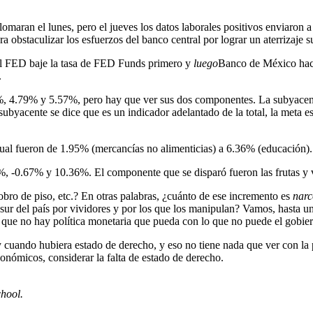
maran el lunes, pero el jueves los datos laborales positivos enviaron a 
ra obstaculizar los esfuerzos del banco central por lograr un aterrizaj
 el FED baje la tasa de FED Funds primero y
luego
Banco de México hací
.
.15%, 4.79% y 5.57%, pero hay que ver sus dos componentes. La subyacen
byacente se dice que es un indicador adelantado de la total, la meta es s
ual fueron de 1.95% (mercancías no alimenticias) a 6.36% (educación).
5%, -0.67% y 10.36%. El componente que se disparó fueron las frutas y
obro de piso, etc.? En otras palabras, ¿cuánto de ese incremento es
narc
l sur del país por vividores y por los que los manipulan? Vamos, hasta 
s que no hay política monetaria que pueda con lo que no puede el gobie
y cuando hubiera estado de derecho, y eso no tiene nada que ver con la 
onómicos, considerar la falta de estado de derecho.
hool.