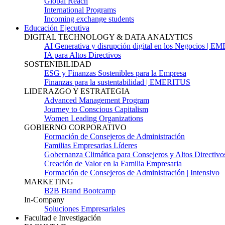
Global Reach
International Programs
Incoming exchange students
Educación Ejecutiva
DIGITAL TECHNOLOGY & DATA ANALYTICS
AI Generativa y disrupción digital en los Negocios | 
IA para Altos Directivos
SOSTENIBILIDAD
ESG y Finanzas Sostenibles para la Empresa
Finanzas para la sustentabilidad | EMERITUS
LIDERAZGO Y ESTRATEGIA
Advanced Management Program
Journey to Conscious Capitalism
Women Leading Organizations
GOBIERNO CORPORATIVO
Formación de Consejeros de Administración
Familias Empresarias Líderes
Gobernanza Climática para Consejeros y Altos Directivo
Creación de Valor en la Familia Empresaria
Formación de Consejeros de Administración | Intensivo
MARKETING
B2B Brand Bootcamp
In-Company
Soluciones Empresariales
Facultad e Investigación