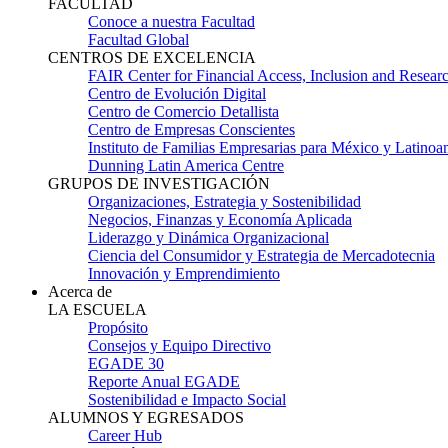
FACULTAD
Conoce a nuestra Facultad
Facultad Global
CENTROS DE EXCELENCIA
FAIR Center for Financial Access, Inclusion and Resear
Centro de Evolución Digital
Centro de Comercio Detallista
Centro de Empresas Conscientes
Instituto de Familias Empresarias para México y Latinoa
Dunning Latin America Centre
GRUPOS DE INVESTIGACIÓN
Organizaciones, Estrategia y Sostenibilidad
Negocios, Finanzas y Economía Aplicada
Liderazgo y Dinámica Organizacional
Ciencia del Consumidor y Estrategia de Mercadotecnia
Innovación y Emprendimiento
Acerca de
LA ESCUELA
Propósito
Consejos y Equipo Directivo
EGADE 30
Reporte Anual EGADE
Sostenibilidad e Impacto Social
ALUMNOS Y EGRESADOS
Career Hub