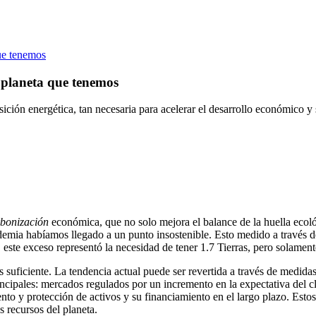
que tenemos
o planeta que tenemos
ción energética, tan necesaria para acelerar el desarrollo económico y 
bonización
económica, que no solo mejora el balance de la huella ecoló
andemia habíamos llegado a un punto insostenible. Esto medido a trav
 este exceso representó la necesidad de tener 1.7 Tierras, pero solamen
 suficiente. La tendencia actual puede ser revertida a través de medid
principales: mercados regulados por un incremento en la expectativa del 
to y protección de activos y su financiamiento en el largo plazo. Estos 
s recursos del planeta.