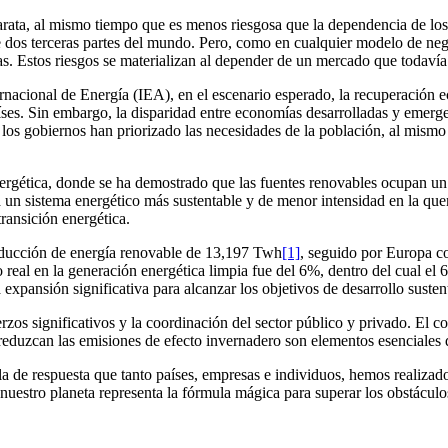
barata, al mismo tiempo que es menos riesgosa que la dependencia de l
e dos terceras partes del mundo. Pero, como en cualquier modelo de negoci
s. Estos riesgos se materializan al depender de un mercado que todaví
rnacional de Energía (IEA), en el escenario esperado, la recuperación 
íses. Sin embargo, la disparidad entre economías desarrolladas y emerg
los gobiernos han priorizado las necesidades de la población, al mismo
ética, donde se ha demostrado que las fuentes renovables ocupan un lu
n a un sistema energético más sustentable y de menor intensidad en la q
transición energética.
roducción de energía renovable de 13,197 Twh
[1]
, seguido por Europa c
al en la generación energética limpia fue del 6%, dentro del cual el 6
expansión significativa para alcanzar los objetivos de desarrollo susten
zos significativos y la coordinación del sector público y privado. El 
e reduzcan las emisiones de efecto invernadero son elementos esenciales
a de respuesta que tanto países, empresas e individuos, hemos realizado
de nuestro planeta representa la fórmula mágica para superar los obstácul