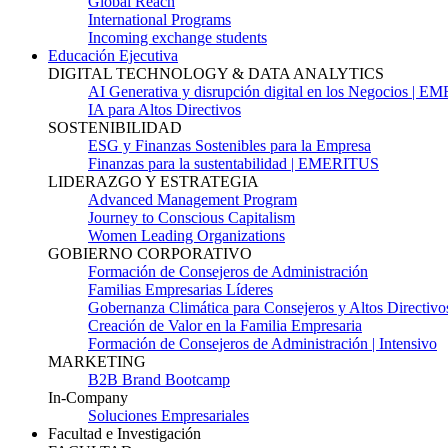
Global Reach
International Programs
Incoming exchange students
Educación Ejecutiva
DIGITAL TECHNOLOGY & DATA ANALYTICS
AI Generativa y disrupción digital en los Negocios | 
IA para Altos Directivos
SOSTENIBILIDAD
ESG y Finanzas Sostenibles para la Empresa
Finanzas para la sustentabilidad | EMERITUS
LIDERAZGO Y ESTRATEGIA
Advanced Management Program
Journey to Conscious Capitalism
Women Leading Organizations
GOBIERNO CORPORATIVO
Formación de Consejeros de Administración
Familias Empresarias Líderes
Gobernanza Climática para Consejeros y Altos Directivo
Creación de Valor en la Familia Empresaria
Formación de Consejeros de Administración | Intensivo
MARKETING
B2B Brand Bootcamp
In-Company
Soluciones Empresariales
Facultad e Investigación