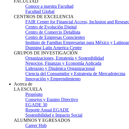
FACULTAD
Conoce a nuestra Facultad
Facultad Global
CENTROS DE EXCELENCIA
FAIR Center for Financial Access, Inclusion and Resear
Centro de Evolución Digital
Centro de Comercio Detallista
Centro de Empresas Conscientes
Instituto de Familias Empresarias para México y Latinoa
Dunning Latin America Centre
GRUPOS DE INVESTIGACIÓN
Organizaciones, Estrategia y Sostenibilidad
Negocios, Finanzas y Economía Aplicada
Liderazgo y Dinámica Organizacional
Ciencia del Consumidor y Estrategia de Mercadotecnia
Innovación y Emprendimiento
Acerca de
LA ESCUELA
Propósito
Consejos y Equipo Directivo
EGADE 30
Reporte Anual EGADE
Sostenibilidad e Impacto Social
ALUMNOS Y EGRESADOS
Career Hub