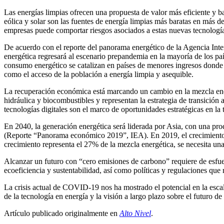
Las energías limpias ofrecen una propuesta de valor más eficiente y 
eólica y solar son las fuentes de energía limpias más baratas en más d
empresas puede comportar riesgos asociados a estas nuevas tecnología
De acuerdo con el reporte del panorama energético de la Agencia Inte
energética regresará al escenario prepandemia en la mayoría de los pa
consumo energético se catalizan en países de menores ingresos donde 
como el acceso de la población a energía limpia y asequible.
La recuperación económica está marcando un cambio en la mezcla energ
hidráulica y biocombustibles y representan la estrategia de transició
tecnologías digitales son el marco de oportunidades estratégicas en la 
En 2040, la generación energética será liderada por Asia, con una p
(Reporte “Panorama económico 2019”, IEA). En 2019, el crecimiento re
crecimiento representa el 27% de la mezcla energética, se necesita una 
Alcanzar un futuro con “cero emisiones de carbono” requiere de esfuer
ecoeficiencia y sustentabilidad, así como políticas y regulaciones qu
La crisis actual de COVID-19 nos ha mostrado el potencial en la escal
de la tecnología en energía y la visión a largo plazo sobre el futuro 
Artículo publicado originalmente en
Alto Nivel
.