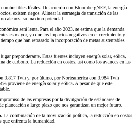
os combustibles fósiles. De acuerdo con BloombergNEF, la energía
os, existen riegos. Alinear la estrategia de transición de las
a no alcanza su máximo potencial.
económica será lenta. Para el año 2023, se estima que la demanda
entes es mayor, ya que los impactos negativos en el crecimiento y
 tiempo que han retrasado la incorporación de metas sustentables
gar preponderante. Estas fuentes incluyen energía solar, eólica,
uema de carbono. La reducción en costos, así como los avances en las
on 3,817 Twh y, por último, por Norteamérica con 3,984 Twh
4% proviene de energía solar y eólica. A pesar de que este
table.
compromiso de las empresas por la divulgación de estándares de
 de planeación a largo plazo que nos garantizan un mejor futuro.
. La combinación de la movilización política, la reducción en costos
os que enfrenta la humanidad.