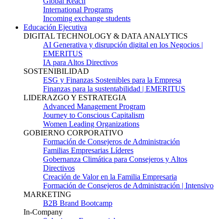
Global Reach
International Programs
Incoming exchange students
Educación Ejecutiva
DIGITAL TECHNOLOGY & DATA ANALYTICS
AI Generativa y disrupción digital en los Negocios |
EMERITUS
IA para Altos Directivos
SOSTENIBILIDAD
ESG y Finanzas Sostenibles para la Empresa
Finanzas para la sustentabilidad | EMERITUS
LIDERAZGO Y ESTRATEGIA
Advanced Management Program
Journey to Conscious Capitalism
Women Leading Organizations
GOBIERNO CORPORATIVO
Formación de Consejeros de Administración
Familias Empresarias Líderes
Gobernanza Climática para Consejeros y Altos
Directivos
Creación de Valor en la Familia Empresaria
Formación de Consejeros de Administración | Intensivo
MARKETING
B2B Brand Bootcamp
In-Company