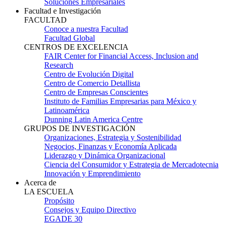
Soluciones Empresariales
Facultad e Investigación
FACULTAD
Conoce a nuestra Facultad
Facultad Global
CENTROS DE EXCELENCIA
FAIR Center for Financial Access, Inclusion and
Research
Centro de Evolución Digital
Centro de Comercio Detallista
Centro de Empresas Conscientes
Instituto de Familias Empresarias para México y
Latinoamérica
Dunning Latin America Centre
GRUPOS DE INVESTIGACIÓN
Organizaciones, Estrategia y Sostenibilidad
Negocios, Finanzas y Economía Aplicada
Liderazgo y Dinámica Organizacional
Ciencia del Consumidor y Estrategia de Mercadotecnia
Innovación y Emprendimiento
Acerca de
LA ESCUELA
Propósito
Consejos y Equipo Directivo
EGADE 30