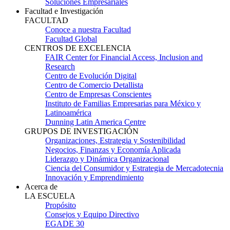
Soluciones Empresariales
Facultad e Investigación
FACULTAD
Conoce a nuestra Facultad
Facultad Global
CENTROS DE EXCELENCIA
FAIR Center for Financial Access, Inclusion and
Research
Centro de Evolución Digital
Centro de Comercio Detallista
Centro de Empresas Conscientes
Instituto de Familias Empresarias para México y
Latinoamérica
Dunning Latin America Centre
GRUPOS DE INVESTIGACIÓN
Organizaciones, Estrategia y Sostenibilidad
Negocios, Finanzas y Economía Aplicada
Liderazgo y Dinámica Organizacional
Ciencia del Consumidor y Estrategia de Mercadotecnia
Innovación y Emprendimiento
Acerca de
LA ESCUELA
Propósito
Consejos y Equipo Directivo
EGADE 30