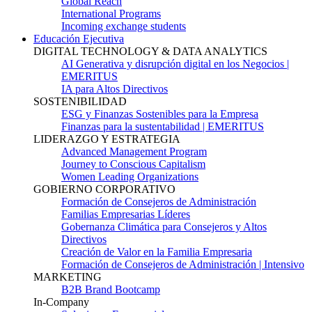
Global Reach
International Programs
Incoming exchange students
Educación Ejecutiva
DIGITAL TECHNOLOGY & DATA ANALYTICS
AI Generativa y disrupción digital en los Negocios |
EMERITUS
IA para Altos Directivos
SOSTENIBILIDAD
ESG y Finanzas Sostenibles para la Empresa
Finanzas para la sustentabilidad | EMERITUS
LIDERAZGO Y ESTRATEGIA
Advanced Management Program
Journey to Conscious Capitalism
Women Leading Organizations
GOBIERNO CORPORATIVO
Formación de Consejeros de Administración
Familias Empresarias Líderes
Gobernanza Climática para Consejeros y Altos
Directivos
Creación de Valor en la Familia Empresaria
Formación de Consejeros de Administración | Intensivo
MARKETING
B2B Brand Bootcamp
In-Company