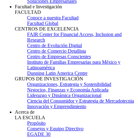
Soluciones Empresariales
Facultad e Investigación
FACULTAD
Conoce a nuestra Facultad
Facultad Global
CENTROS DE EXCELENCIA
FAIR Center for Financial Access, Inclusion and
Research
Centro de Evolución Digital
Centro de Comercio Detallista
Centro de Empresas Conscientes
Instituto de Familias Empresarias para México y
Latinoamérica
Dunning Latin America Centre
GRUPOS DE INVESTIGACIÓN
Organizaciones, Estrategia y Sostenibilidad
Negocios, Finanzas y Economía Aplicada
Liderazgo y Dinámica Organizacional
Ciencia del Consumidor y Estrategia de Mercadotecnia
Innovación y Emprendimiento
Acerca de
LA ESCUELA
Propósito
Consejos y Equipo Directivo
EGADE 30