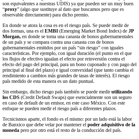
son equivalentes a nuestras UDIS) ya que pueden ser un muy buen
“
proxy
” (algo que sustituye al dato que buscamos pero que es
observable directamente) para dicho premio.
En donde se atora la cosa es en el riesgo país. Se puede medir de
dos formas, una es el
EMBI
(Emerging Market Bond Index) de
JP
Morgan,
en donde se toma una canasta de bonos gubernamentales
de un país y se compara contra una canasta con de bonos
gubernamentales emitidos por un país “sin riesgo” con iguales
características. Por ejemplo, con igual duración (el punto en el que
los flujos de efectivo igualan el efecto por reinversión contra el
efecto del pago del principal, para un bono cuponado y con pago del
principal al final del plazo) e igual convexidad (que tanto cambia el
rendimiento a cambios más grandes de tasas de interés). El riesgo
país medido de esta manera es un dato puntual.
Sin embargo, dicho riesgo país también se puede medir
utilizando
los CDS
(Credit Default Swaps) que esencialmente son un seguro
en caso de default de un emisor, en este caso México. Con este
enfoque se pueden medir el riesgo país a diferentes plazos.
Tecnicismos aparte, el fondo es el mismo: por un lado está la labor
de Banxico que debe velar por mantener el
poder adquisitivo de la
moneda
pero por otro está el resto de la conducción del país.