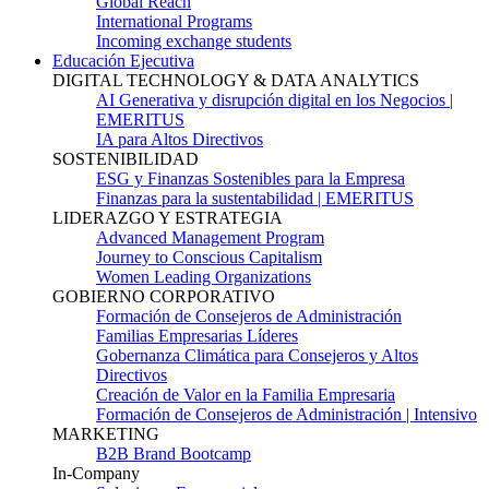
Global Reach
International Programs
Incoming exchange students
Educación Ejecutiva
DIGITAL TECHNOLOGY & DATA ANALYTICS
AI Generativa y disrupción digital en los Negocios |
EMERITUS
IA para Altos Directivos
SOSTENIBILIDAD
ESG y Finanzas Sostenibles para la Empresa
Finanzas para la sustentabilidad | EMERITUS
LIDERAZGO Y ESTRATEGIA
Advanced Management Program
Journey to Conscious Capitalism
Women Leading Organizations
GOBIERNO CORPORATIVO
Formación de Consejeros de Administración
Familias Empresarias Líderes
Gobernanza Climática para Consejeros y Altos
Directivos
Creación de Valor en la Familia Empresaria
Formación de Consejeros de Administración | Intensivo
MARKETING
B2B Brand Bootcamp
In-Company