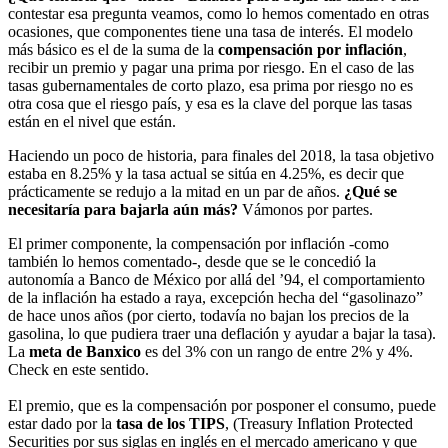
contestar esa pregunta veamos, como lo hemos comentado en otras
ocasiones, que componentes tiene una tasa de interés. El modelo
más básico es el de la suma de la
compensación por inflación
,
recibir un premio y pagar una prima por riesgo. En el caso de las
tasas gubernamentales de corto plazo, esa prima por riesgo no es
otra cosa que el riesgo país, y esa es la clave del porque las tasas
están en el nivel que están.
Haciendo un poco de historia, para finales del 2018, la tasa objetivo
estaba en 8.25% y la tasa actual se sitúa en 4.25%, es decir que
prácticamente se redujo a la mitad en un par de años.
¿Qué se
necesitaría para bajarla aún más?
Vámonos por partes.
El primer componente, la compensación por inflación -como
también lo hemos comentado-, desde que se le concedió la
autonomía a Banco de México por allá del ’94, el comportamiento
de la inflación ha estado a raya, excepción hecha del “gasolinazo”
de hace unos años (por cierto, todavía no bajan los precios de la
gasolina, lo que pudiera traer una deflación y ayudar a bajar la tasa).
La
meta de Banxico
es del 3% con un rango de entre 2% y 4%.
Check en este sentido.
El premio, que es la compensación por posponer el consumo, puede
estar dado por la
tasa de los TIPS
, (Treasury Inflation Protected
Securities por sus siglas en inglés en el mercado americano y que