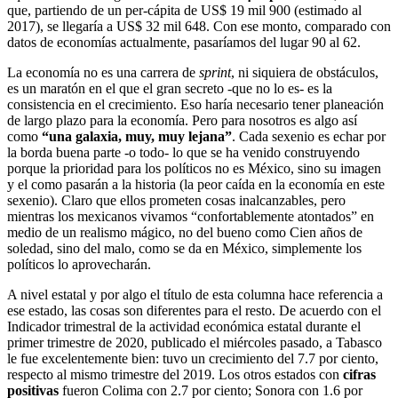
que, partiendo de un per-cápita de US$ 19 mil 900 (estimado al
2017), se llegaría a US$ 32 mil 648. Con ese monto, comparado con
datos de economías actualmente, pasaríamos del lugar 90 al 62.
La economía no es una carrera de
sprint
, ni siquiera de obstáculos,
es un maratón en el que el gran secreto -que no lo es- es la
consistencia en el crecimiento. Eso haría necesario tener planeación
de largo plazo para la economía. Pero para nosotros es algo así
como
“una galaxia, muy, muy lejana”
. Cada sexenio es echar por
la borda buena parte -o todo- lo que se ha venido construyendo
porque la prioridad para los políticos no es México, sino su imagen
y el como pasarán a la historia (la peor caída en la economía en este
sexenio). Claro que ellos prometen cosas inalcanzables, pero
mientras los mexicanos vivamos “confortablemente atontados” en
medio de un realismo mágico, no del bueno como Cien años de
soledad, sino del malo, como se da en México, simplemente los
políticos lo aprovecharán.
A nivel estatal y por algo el título de esta columna hace referencia a
ese estado, las cosas son diferentes para el resto. De acuerdo con el
Indicador trimestral de la actividad económica estatal durante el
primer trimestre de 2020, publicado el miércoles pasado, a Tabasco
le fue excelentemente bien: tuvo un crecimiento del 7.7 por ciento,
respecto al mismo trimestre del 2019. Los otros estados con
cifras
positivas
fueron Colima con 2.7 por ciento; Sonora con 1.6 por