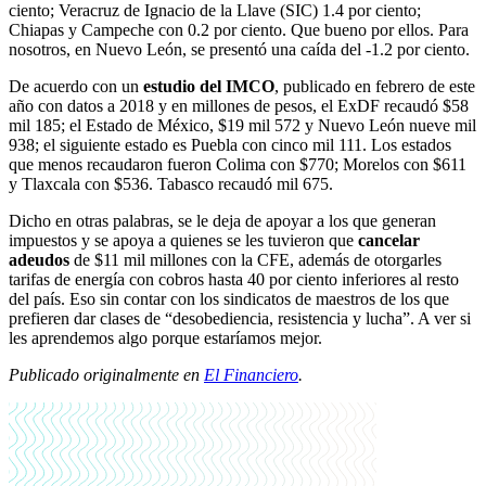
ciento; Veracruz de Ignacio de la Llave (SIC) 1.4 por ciento;
Chiapas y Campeche con 0.2 por ciento. Que bueno por ellos. Para
nosotros, en Nuevo León, se presentó una caída del -1.2 por ciento.
De acuerdo con un
estudio del IMCO
, publicado en febrero de este
año con datos a 2018 y en millones de pesos, el ExDF recaudó $58
mil 185; el Estado de México, $19 mil 572 y Nuevo León nueve mil
938; el siguiente estado es Puebla con cinco mil 111. Los estados
que menos recaudaron fueron Colima con $770; Morelos con $611
y Tlaxcala con $536. Tabasco recaudó mil 675.
Dicho en otras palabras, se le deja de apoyar a los que generan
impuestos y se apoya a quienes se les tuvieron que
cancelar
adeudos
de $11 mil millones con la CFE, además de otorgarles
tarifas de energía con cobros hasta 40 por ciento inferiores al resto
del país. Eso sin contar con los sindicatos de maestros de los que
prefieren dar clases de “desobediencia, resistencia y lucha”. A ver si
les aprendemos algo porque estaríamos mejor.
Publicado originalmente en
El Financiero
.