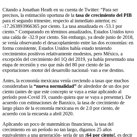
Citando a Jonathan Heath en su cuenta de Twitter: “Para ser
precisos, la estimación oportuna de la
tasa de crecimiento del PIB
para el segundo trimestre, respecto al inmediato anterior, es:
-17.263893966365 por ciento. La tasa anualizada es -53.1 por
ciento.” Comparando en términos anualizados, Estados Unidos tuvo
una caída de -32.9 por ciento. Sin embargo, ya desde junio de 2018,
se venía observando el desacoplamiento entre las dos economías: en
forma consistente, Estados Unidos había estado teniendo
crecimientos positivos relativamente modestos, pero México, a
excepción del crecimiento del 1Q del 2019, ya había presentado una
etapa de recesión y eso que más del 80 por ciento de las
exportaciones -motor del desarrollo nacional- van a ese destino.
Antes, la economía mexicana venía creciendo a tasas que muchos
consideraban la
“nueva normalidad”
de alrededor de un dos por
ciento (antes de que este concepto se vaya a estar aplicando al
período post-Covid 19, cuando quiera que se vaya a presentar). De
acuerdo con estimaciones de Banxico, la tasa de crecimiento de
largo plazo de la economía mexicana es de 2.0 por ciento, de
acuerdo con la encuesta a abril 2020.
Aplicando un poco de matemáticas financieras, la tasa del
crecimiento en un período no tan largo, digamos 25 años
equivalentes a una generación- sería de un
¡64 por ciento!
, es decir