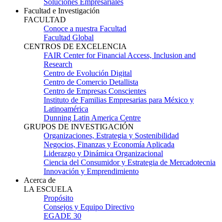
Soluciones Empresariales
Facultad e Investigación
FACULTAD
Conoce a nuestra Facultad
Facultad Global
CENTROS DE EXCELENCIA
FAIR Center for Financial Access, Inclusion and
Research
Centro de Evolución Digital
Centro de Comercio Detallista
Centro de Empresas Conscientes
Instituto de Familias Empresarias para México y
Latinoamérica
Dunning Latin America Centre
GRUPOS DE INVESTIGACIÓN
Organizaciones, Estrategia y Sostenibilidad
Negocios, Finanzas y Economía Aplicada
Liderazgo y Dinámica Organizacional
Ciencia del Consumidor y Estrategia de Mercadotecnia
Innovación y Emprendimiento
Acerca de
LA ESCUELA
Propósito
Consejos y Equipo Directivo
EGADE 30