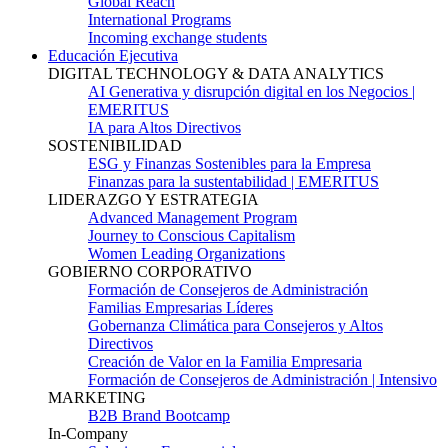
Global Reach
International Programs
Incoming exchange students
Educación Ejecutiva
DIGITAL TECHNOLOGY & DATA ANALYTICS
AI Generativa y disrupción digital en los Negocios |
EMERITUS
IA para Altos Directivos
SOSTENIBILIDAD
ESG y Finanzas Sostenibles para la Empresa
Finanzas para la sustentabilidad | EMERITUS
LIDERAZGO Y ESTRATEGIA
Advanced Management Program
Journey to Conscious Capitalism
Women Leading Organizations
GOBIERNO CORPORATIVO
Formación de Consejeros de Administración
Familias Empresarias Líderes
Gobernanza Climática para Consejeros y Altos
Directivos
Creación de Valor en la Familia Empresaria
Formación de Consejeros de Administración | Intensivo
MARKETING
B2B Brand Bootcamp
In-Company