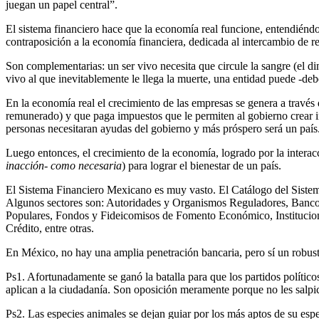
juegan un papel central”.
El sistema financiero hace que la economía real funcione, entendiéndo
contraposición a la economía financiera, dedicada al intercambio de re
Son complementarias: un ser vivo necesita que circule la sangre (el din
vivo al que inevitablemente le llega la muerte, una entidad puede -debe
En la economía real el crecimiento de las empresas se genera a travé
remunerado) y que paga impuestos que le permiten al gobierno crear in
personas necesitaran ayudas del gobierno y más próspero será un país
Luego entonces, el crecimiento de la economía, logrado por la interac
inacción- como necesaria
) para lograr el bienestar de un país.
El Sistema Financiero Mexicano es muy vasto. El Catálogo del Sistem
Algunos sectores son: Autoridades y Organismos Reguladores, Banco 
Populares, Fondos y Fideicomisos de Fomento Económico, Institucione
Crédito, entre otras.
En México, no hay una amplia penetración bancaria, pero sí un robusto
Ps1. Afortunadamente se ganó la batalla para que los partidos políticos
aplican a la ciudadanía. Son oposición meramente porque no les salpic
Ps2. Las especies animales se dejan guiar por los más aptos de su esp