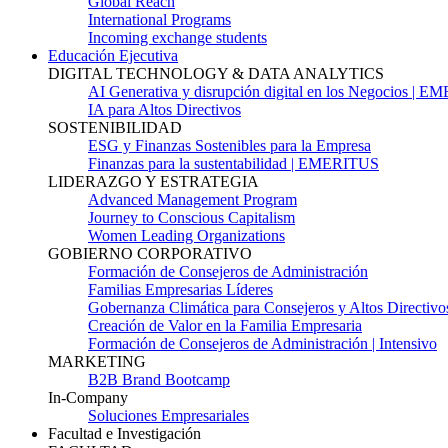
Global Reach
International Programs
Incoming exchange students
Educación Ejecutiva
DIGITAL TECHNOLOGY & DATA ANALYTICS
AI Generativa y disrupción digital en los Negocios | 
IA para Altos Directivos
SOSTENIBILIDAD
ESG y Finanzas Sostenibles para la Empresa
Finanzas para la sustentabilidad | EMERITUS
LIDERAZGO Y ESTRATEGIA
Advanced Management Program
Journey to Conscious Capitalism
Women Leading Organizations
GOBIERNO CORPORATIVO
Formación de Consejeros de Administración
Familias Empresarias Líderes
Gobernanza Climática para Consejeros y Altos Directivo
Creación de Valor en la Familia Empresaria
Formación de Consejeros de Administración | Intensivo
MARKETING
B2B Brand Bootcamp
In-Company
Soluciones Empresariales
Facultad e Investigación