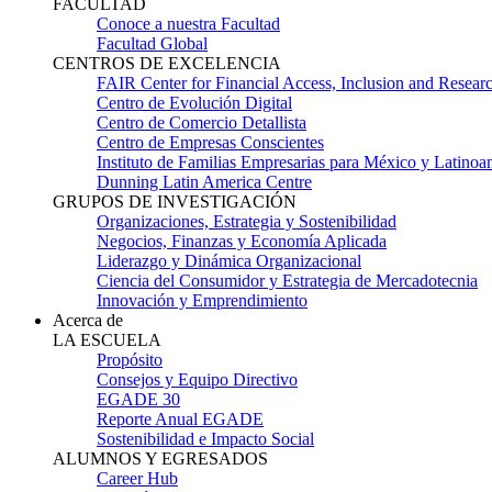
FACULTAD
Conoce a nuestra Facultad
Facultad Global
CENTROS DE EXCELENCIA
FAIR Center for Financial Access, Inclusion and Resear
Centro de Evolución Digital
Centro de Comercio Detallista
Centro de Empresas Conscientes
Instituto de Familias Empresarias para México y Latinoa
Dunning Latin America Centre
GRUPOS DE INVESTIGACIÓN
Organizaciones, Estrategia y Sostenibilidad
Negocios, Finanzas y Economía Aplicada
Liderazgo y Dinámica Organizacional
Ciencia del Consumidor y Estrategia de Mercadotecnia
Innovación y Emprendimiento
Acerca de
LA ESCUELA
Propósito
Consejos y Equipo Directivo
EGADE 30
Reporte Anual EGADE
Sostenibilidad e Impacto Social
ALUMNOS Y EGRESADOS
Career Hub